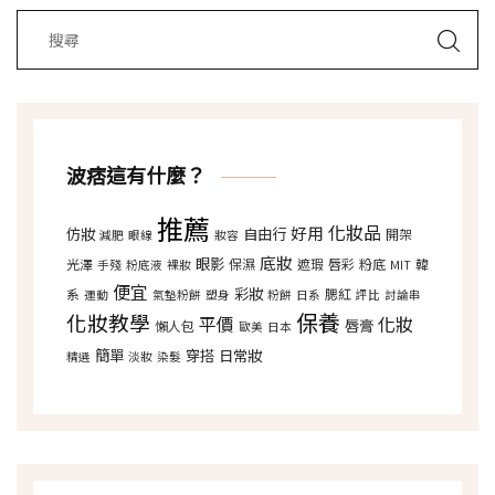
波痞這有什麼？
推薦
化妝品
好用
仿妝
自由行
開架
減肥
眼線
妝容
底妝
眼影
光澤
保濕
遮瑕
唇彩
粉底
韓
手殘
粉底液
裸妝
MIT
便宜
彩妝
系
腮紅
運動
氣墊粉餅
塑身
粉餅
日系
評比
討論串
保養
化妝教學
平價
化妝
唇膏
懶人包
歐美
日本
簡單
穿搭
日常妝
精選
淡妝
染髮