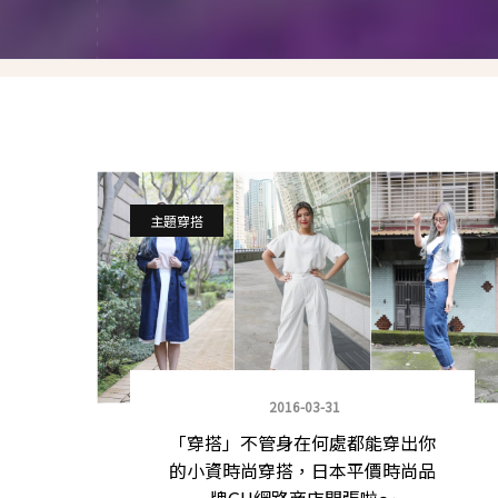
就愛仿妝
名人妝容解析
瘋狂特殊妝
我是底妝控
電力眉眼
主題穿搭
唇彩腮紅
超好用必敗刷具
化妝品收納
2016-03-31
媽媽的日常妝
「穿搭」不管身在何處都能穿出你
的小資時尚穿搭，日本平價時尚品
牌GU網路商店開張啦～