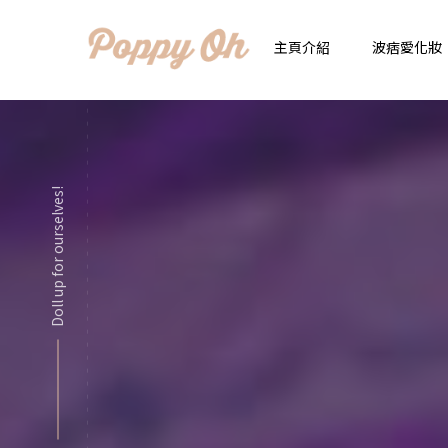
主頁介紹
波痞愛化妝
時
實用日常妝
顯
Doll up for ourselves!
化妝品用法解惑懶人
香
新手必看基礎化妝分
指
彩妝色彩學
自
化妝品大評比
想
化妝品大採購
飾