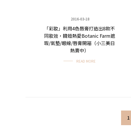
2016-03-18
「彩妝」利用4色唇膏打造出8款不
化妝品大採購
同妝效，韓妞熱愛Botanic Farm遮
瑕/氣墊/眼線/唇膏開箱（小三美日
熱賣中）
READ MORE
Posts navigation
1