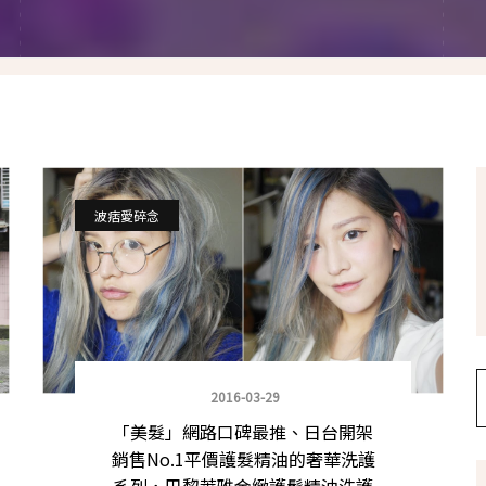
假髮變變變
香港自由行
塑身運動
台灣小旅行
減肥塑身週記
醫美小區
相聚好餐廳
波痞愛碎念
2016-03-29
「美髮」網路口碑最推、日台開架
銷售No.1平價護髮精油的奢華洗護
系列，巴黎萊雅金緻護髮精油洗護