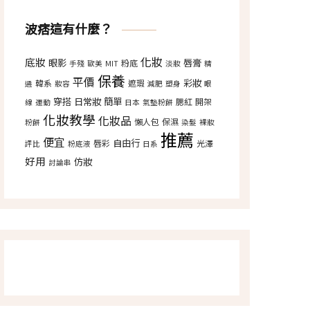
波痞這有什麼？
化妝
底妝
眼影
唇膏
粉底
手殘
歐美
MIT
淡妝
精
保養
平價
彩妝
韓系
遮瑕
選
妝容
減肥
塑身
眼
穿搭
日常妝
簡單
腮紅
開架
線
運動
日本
氣墊粉餅
化妝教學
化妝品
懶人包
保濕
粉餅
染髮
裸妝
推薦
便宜
自由行
唇彩
光澤
評比
粉底液
日系
好用
仿妝
討論串