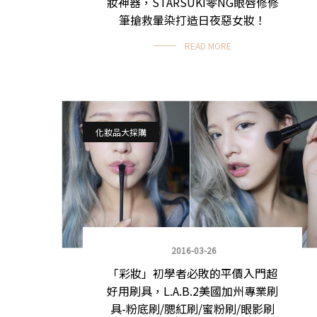
妝神器，STARSUKI零NG眼唇修修
筆搶救暈染打造日夜惡女妝！
READ MORE
化妝品大採購
2016-03-26
「彩妝」初學者必敗的平價入門超
好用刷具，L.A.B.2美國加州專業刷
具-粉底刷/腮紅刷/蜜粉刷/眼影刷