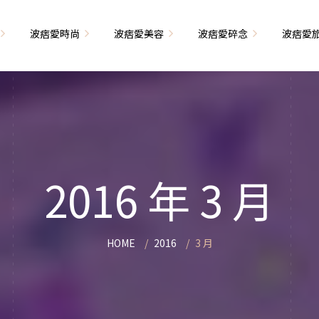
波痞愛時尚
波痞愛美容
波痞愛碎念
波痞愛
文青牢騷
尚單品大採購
海外網購教學
臉部保養
日本自由行
71的老屋改造
瘦穿搭
超強逛街地圖
私服穿搭
保養省錢攻略
首爾自由行
包
相片雜記
香惹人愛
季節穿搭
身體保養
峇里島自由行
2016 年 3 月
解教學
小狗喔唷日記
甲也是閃亮亮
主題穿搭
簡易編髮教學
長灘島自由行
藝術大學生活
己動手手工做！
染燙日記
泰國自由行
HOME
2016
3 月
藝文活動
要什麼動手做
頭髮保養
巴黎自由行
品搭配
美髮小工具
美國自由行