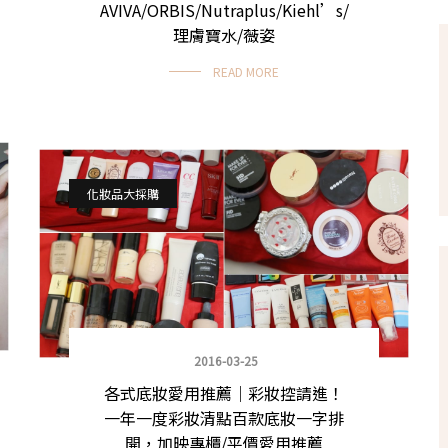
AVIVA/ORBIS/Nutraplus/Kiehl’s/
理膚寶水/薇姿
READ MORE
化妝品大採購
2016-03-25
各式底妝愛用推薦｜彩妝控請進！
一年一度彩妝清點百款底妝一字排
開，加映專櫃/平價愛用推薦