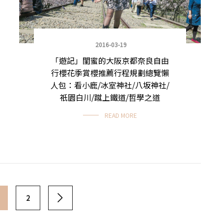
2016-03-19
「遊記」閨蜜的大阪京都奈良自由
行櫻花季賞櫻推薦行程規劃總覽懶
人包：看小鹿/冰室神社/八坂神社/
祇園白川/蹴上鐵道/哲學之道
READ MORE
2