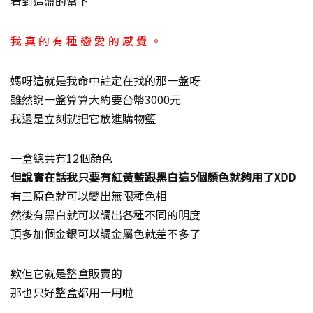
看到這盤的當下
我 真 的 有 種 戀 愛 的 感 覺 。
媽呀這就是我命中註定在找的那一盤呀
雖然說一盤算算大約要台幣3000元
我還是立刻就把它放進購物籃
一盒總共有12個顏色
但說實在話我只要有紅黃藍跟黑白這5個顏色就夠用了XDD
有三原色就可以變出無限種色相
然後有黑白就可以調出各種不同的明度
頂多加個金銀可以調金屬色就差不多了
欸但它就是整盒販賣的
那也只好整盒都用一用啦