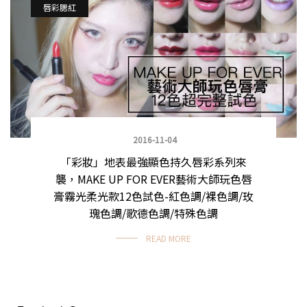
唇彩腮紅
2016-11-04
「彩妝」地表最強顯色持久唇彩系列來
襲，MAKE UP FOR EVER藝術大師玩色唇
膏霧光柔光款12色試色-紅色調/裸色調/玫
瑰色調/歌德色調/特殊色調
READ MORE