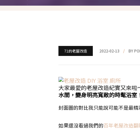
就愛仿妝
名人妝容解析
瘋狂特殊妝
我是底妝控
71的老屋改造
2022-02-13
BY PO
電力眉眼
唇彩腮紅
大家最愛的老屋改造紀實又來啦
超好用必敗刷具
水間，變身明亮寬敞的時髦浴室
化妝品收納
封面圖的對比我只能說可能不是最精
媽媽的日常妝
如果還沒看過我們的
百年老屋改造翻