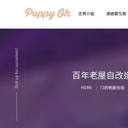
主頁介紹
波痞愛化妝
時
實用日常妝
Doll up for ourselves!
顯
化妝品用法解惑懶人
香
百年老屋自改
新手必看基礎化妝分
指
HOME
71的老屋改造
彩妝色彩學
自
化妝品大評比
想
化妝品大採購
飾