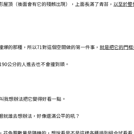
形屋頂（後面會有它的殘骸出現），上面長滿了青苔，
以至於整
撞爆的那種，所以71對這個空間做的第一件事，
就是把它的門框
190公分的人進去也不會撞到頭。
是叫我想辦法把它變得好看一點。
眼就誰去想辦法，好像還滿公平的吼？
，花色跟數量是隨機的，想說看是不是這樣各種排列組合試看看