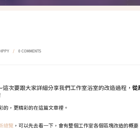
假髮變變變
香港自由行
塑身運動
台灣小旅行
減肥塑身週記
醫美小區
相聚好餐廳
HPPY
0 COMMENTS
～這次要跟大家詳細分享我們工作室浴室的改造過程，
從
！
彩的，更精彩的在這篇文章裡。
新總覽
，可以先去看一下，會有整個工作室各個區塊改造的概要