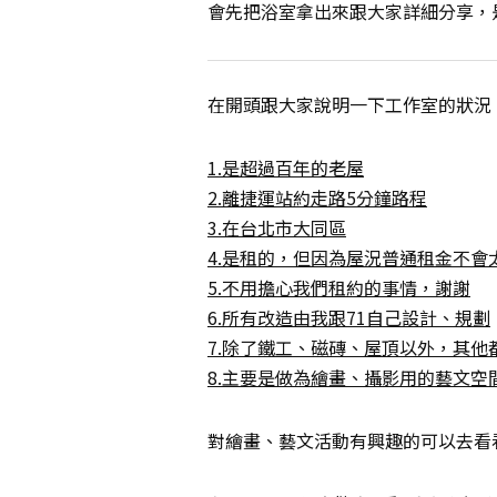
會先把浴室拿出來跟大家詳細分享，
在開頭跟大家說明一下工作室的狀況
1.是超過百年的老屋
2.離捷運站約走路5分鐘路程
3.在台北市大同區
4.是租的，但因為屋況普通租金不會
5.不用擔心我們租約的事情，謝謝
6.所有改造由我跟71自己設計、規劃
7.除了鐵工、磁磚、屋頂以外，其
8.主要是做為繪畫、攝影用的藝文空
對繪畫、藝文活動有興趣的可以去看