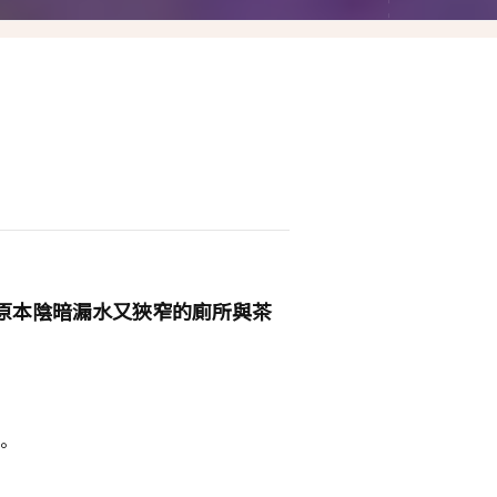
Las Vegas賭城自由行
LA洛杉磯自由行
原本陰暗漏水又狹窄的廁所與茶
。