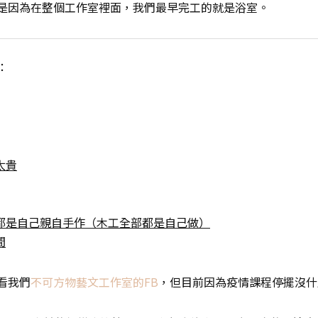
是因為在整個工作室裡面，我們最早完工的就是浴室。
：
太貴
他都是自己親自手作（木工全部都是自己做）
間
看我們
不可方物藝文工作室的FB
，但目前因為疫情課程停擺沒什