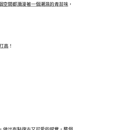
個空間都瀰漫著一個潮濕的青苔味
，
打高
！
，做出有點復古又可愛的感覺，整個