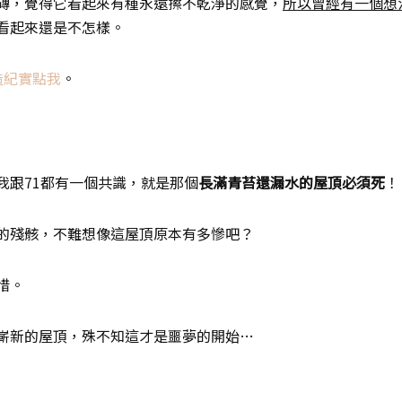
磚，覺得它看起來有種永遠擦不乾淨的感覺，
所以曾經有一個想
看起來還是不怎樣。
造紀實點我
。
我跟71都有一個共識，就是那個
長滿青苔還漏水的屋頂必須死
！
的殘骸，不難想像這屋頂原本有多慘吧？
惜。
嶄新的屋頂，殊不知這才是噩夢的開始…