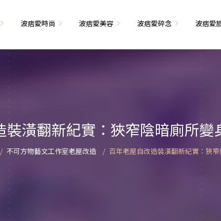
波痞愛時尚
波痞愛美容
波痞愛碎念
波痞愛
文青牢騷
尚單品大採購
海外網購教學
臉部保養
日本自由行
71的老屋改造
瘦穿搭
超強逛街地圖
私服穿搭
保養省錢攻略
首爾自由行
包
相片雜記
香惹人愛
季節穿搭
身體保養
峇里島自由行
造裝潢翻新紀實：狹窄陰暗廁所變
解教學
小狗喔唷日記
甲也是閃亮亮
主題穿搭
簡易編髮教學
長灘島自由行
不可方物藝文工作室老屋改造
百年老屋自改造裝潢翻新紀實：狹窄
藝術大學生活
己動手手工做！
染燙日記
泰國自由行
藝文活動
要什麼動手做
頭髮保養
巴黎自由行
品搭配
美髮小工具
美國自由行