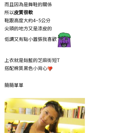
而且因為是舞鞋的關係
所以
皮質很軟
鞋跟高度大約4~5公分
尖頭的地方又是漆皮的
低調又有點小囂張我喜歡
上衣就是鈷藍的芝麻街短T
搭配棉質黑色小背心
簡簡單單