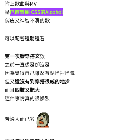
附上歌曲與MV
是
巴西樂團 CSS的Alcohol
俏皮又神智不清的歌
可以配著邊聽邊看
第一次發穿搭文
欸
之前一直想發卻沒發
因為覺得自己雖然有點怪裡怪氣
但又
還沒有到穿搭很威的地步
而且
四肢又肥大
這件事情真的很慘烈
普通人而已啦