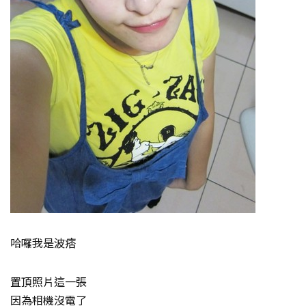
哈囉我是波痞
置頂照片這一張
因為相機沒電了