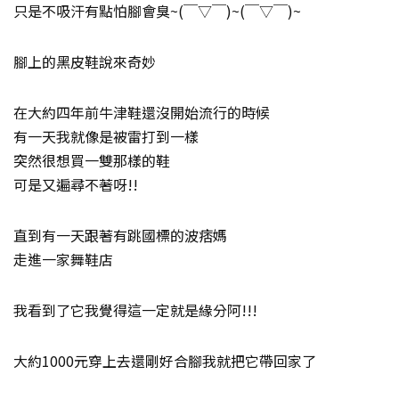
只是不吸汗有點怕腳會臭~(￣▽￣)~(￣▽￣)~
腳上的黑皮鞋說來奇妙
在大約四年前牛津鞋還沒開始流行的時候
有一天我就像是被雷打到一樣
突然很想買一雙那樣的鞋
可是又遍尋不著呀!!
直到有一天跟著有跳國標的波痞媽
走進一家舞鞋店
我看到了它我覺得這一定就是緣分阿!!!
大約1000元穿上去還剛好合腳我就把它帶回家了