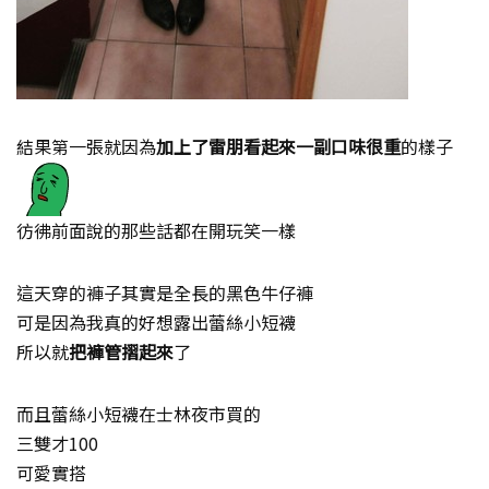
結果第一張就因為
加上了雷朋看起來一副口味很重
的樣子
彷彿前面說的那些話都在開玩笑一樣
這天穿的褲子其實是全長的黑色牛仔褲
可是因為我真的好想露出蕾絲小短襪
所以就
把褲管摺起來
了
而且蕾絲小短襪在士林夜市買的
三雙才100
可愛實搭