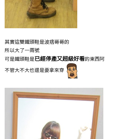
其實這雙鐵頭鞋是波痞哥哥的
所以大了一兩號
已經停產又超級好看
可是鐵頭鞋是
的東西阿
不管大不大也還是要拿來穿