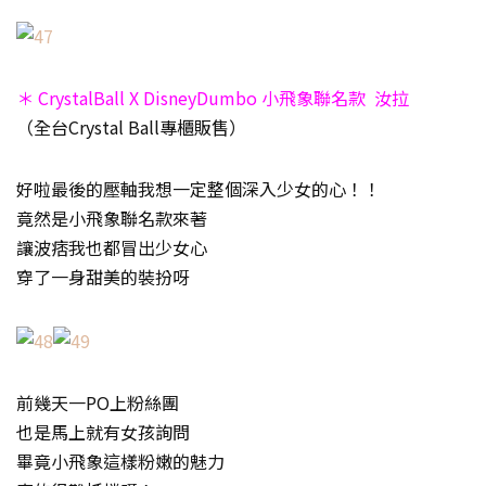
＊ CrystalBall X DisneyDumbo 小飛象聯名款 汝拉
（全台Crystal Ball專櫃販售）
好啦最後的壓軸我想一定整個深入少女的心！！
竟然是小飛象聯名款來著
讓波痞我也都冒出少女心
穿了一身甜美的裝扮呀
前幾天一PO上粉絲團
也是馬上就有女孩詢問
畢竟小飛象這樣粉嫩的魅力