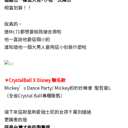
相當划算！！
說真的，
連Mr.71都想要給我搶去揹啦
他一直說他要這個小的
誰知道他一個大男人要用這小包裝什麼啦
＊CrystalBall X Disney 聯名款
Mickey’s Dance Party/ Mickey的妙妙舞會 聖哲曼L
（全省Crystal Ball專櫃販售）
接下來這款是熱愛迪士尼的女孩千萬別錯過
更厲害的是
這是台灣才有的限量版