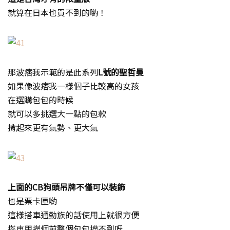
就算在日本也買不到的喲！
那波痞我示範的是此系列
L號的聖哲曼
如果像波痞我一樣個子比較高的女孩
在選購包包的時候
就可以多挑選大一點的包款
揹起來更有氣勢、更大氣
上面的CB狗頭吊牌不僅可以裝飾
也是票卡匣喲
這樣搭車通勤族的話使用上就很方便
搭車用撈個前整個包包撈不到呀