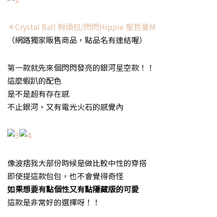
＊Crystal Ball 狗頭包/閃閃Hippie 聖哲曼M
（網路獨家販售商品，點品名有連結喔）
第一款就先來個閃閃發亮的銀河星空款！！
這麼蝦趴的配色
是不是超有存在感
不止銀河，又有電光火石的感覺內
像波痞我大部份時候是做比較中性的穿搭
即使提這款包包，也不會覺得奇怪
如果想要有點個性又有點隱藏版的可愛
這款是非常好的選擇呀！！