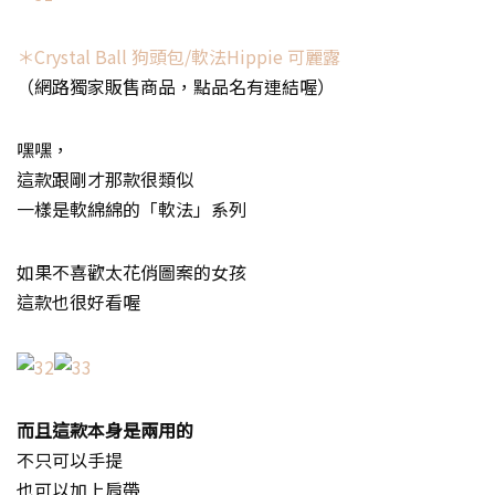
＊Crystal Ball 狗頭包/軟法Hippie 可麗露
（網路獨家販售商品，點品名有連結喔）
嘿嘿，
這款跟剛才那款很類似
一樣是軟綿綿的「軟法」系列
如果不喜歡太花俏圖案的女孩
這款也很好看喔
而且這款本身是兩用的
不只可以手提
也可以加上肩帶