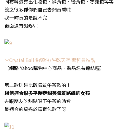
同布料還有出化妝包、斜背包、後背包、零錢包等等
總之很多種你們自己去網頁看啦
我一時真的是說不完
後面還有6款內！
＊Crystal Ball 狗頭包/餅乾天空 聖哲曼進階
（網路 Yahoo購物中心商品，點品名有連結喔）
第二款則是比較氣質午茶款的！
相信適合很多平時走甜美氣質路線的女孩
去跟朋友吃甜點喝下午茶的時候
最適合的莫過於這個包款了呀