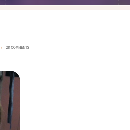
假髮變變變
香港自由行
塑身運動
台灣小旅行
減肥塑身週記
醫美小區
相聚好餐廳
28 COMMENTS