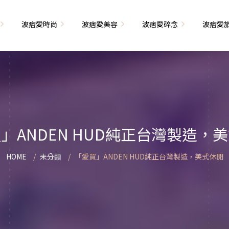
波痞愛時尚
波痞愛美容
波痞愛碎念
波痞愛
文青牢騷
尚單品大採購
海外網購教學
臉部保養
日本自由行
71的老屋改造
瘦穿搭
超強逛街地圖
私服穿搭
保養省錢攻略
首爾自由行
包
相片雜記
香惹人愛
季節穿搭
身體保養
峇里島自由行
」ANDEN HUD純正台灣製造，
解教學
小狗喔唷日記
甲也是閃亮亮
主題穿搭
簡易編髮教學
長灘島自由行
HOME
未分類
「愛買」ANDEN HUD純正台灣製造，美式休閒
藝術大學生活
己動手手工做！
染燙日記
泰國自由行
藝文活動
要什麼動手做
頭髮保養
巴黎自由行
品搭配
美髮小工具
美國自由行