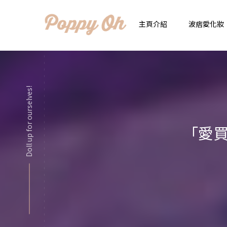
主頁介紹
波痞愛化妝
時
實用日常妝
Doll up for ourselves!
顯
化妝品用法解惑懶人
香
「愛買
新手必看基礎化妝分
指
彩妝色彩學
自
化妝品大評比
想
化妝品大採購
飾