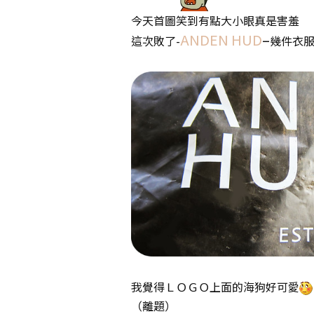
今天首圖笑到有點大小眼真是害羞
ANDEN HUD
–
這次敗了-
幾件衣
我覺得ＬＯＧＯ上面的海狗好可愛
（離題）