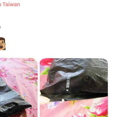
n Taiwan
a