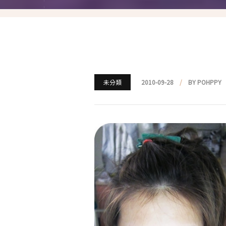
就愛仿妝
名人妝容解析
瘋狂特殊妝
我是底妝控
未分類
2010-09-28
BY POHPPY
電力眉眼
唇彩腮紅
超好用必敗刷具
化妝品收納
媽媽的日常妝