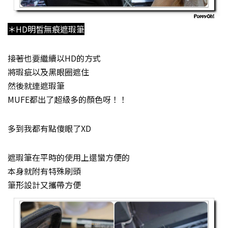
＊HD明皙無痕遮瑕筆
接著也要繼續以HD的方式
將瑕疵以及黑眼圈遮住
然後就連遮瑕筆
MUFE都出了超級多的顏色呀！！
多到我都有點傻眼了XD
遮瑕筆在平時的使用上還蠻方便的
本身就附有特殊刷頭
筆形設計又攜帶方便