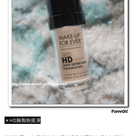
＊HD無瑕粉底液