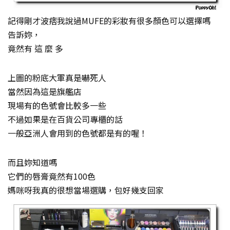
記得剛才波痞我說過MUFE的彩妝有很多顏色可以選擇嗎
告訴妳，
竟然有 這 麼 多
上圖的粉底大軍真是嚇死人
當然因為這是旗艦店
現場有的色號會比較多一些
不過如果是在百貨公司專櫃的話
一般亞洲人會用到的色號都是有的喔！
而且妳知道嗎
它們的唇膏竟然有100色
媽咪呀我真的很想當場選購，包好幾支回家