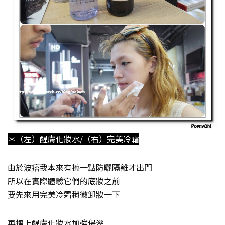
＊（左）醒膚化妝水/（右）完美冷霜
由於波痞我本來有擦一點防曬隔離才出門
所以在實際體驗它們的底妝之前
要先來用完美冷霜稍微卸妝一下
再擦上醒膚化妝水加強保溼