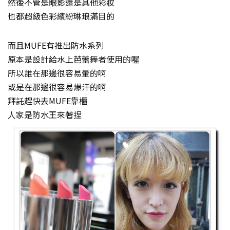
然後不管是眼影還是其他彩妝
也都超級色彩繽紛琳琅滿目的
而且MUFE有推出防水系列
原本是設計給水上芭蕾舞者使用的喔
所以誰在那邊很容易暈的啊
或是在那邊很容易爆汗的啊
拜託趕快去MUFE靠櫃
人家是防水王來著捏