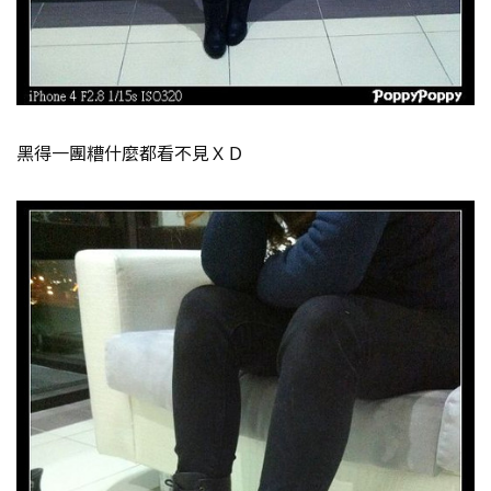
黑得一團糟什麼都看不見ＸＤ