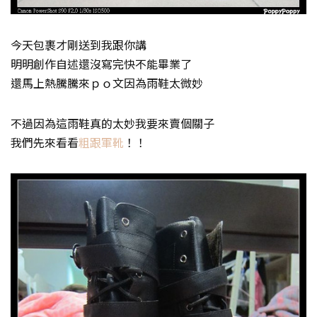
今天包裹才剛送到我跟你講
明明創作自述還沒寫完快不能畢業了
還馬上熱騰騰來ｐｏ文因為雨鞋太微妙
不過因為這雨鞋真的太妙我要來賣個關子
我們先來看看
粗跟軍靴
！！