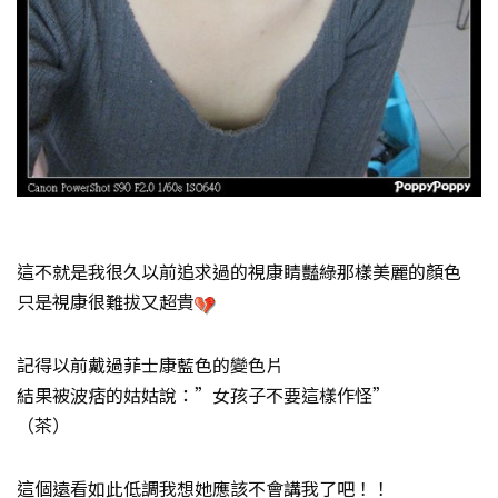
這不就是我很久以前追求過的視康睛豔綠那樣美麗的顏色
只是視康很難拔又超貴
記得以前戴過菲士康藍色的變色片
結果被波痞的姑姑說：”女孩子不要這樣作怪”
（茶）
這個遠看如此低調我想她應該不會講我了吧！！