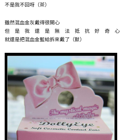
不是我不回呀（茶）
雖然混血金灰戴得很開心
但 是 我 還 是 無 法 抵 抗 好 奇 心
就還是把混血金藍給拆來戴了（默）