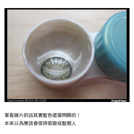
單看鏡片的話其實藍色還蠻明顯的！
本來以為應該會很誇張變成藍眼人