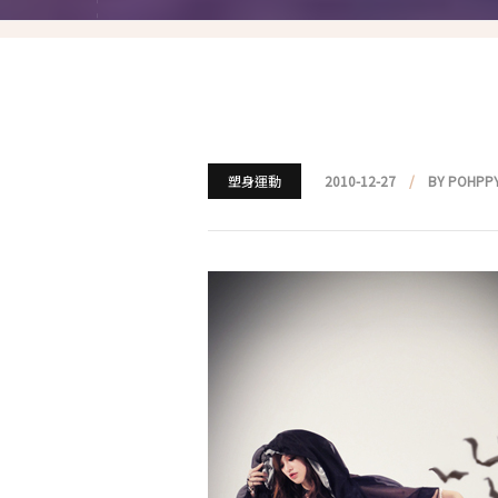
就愛仿妝
名人妝容解析
瘋狂特殊妝
我是底妝控
塑身運動
2010-12-27
BY POHPP
電力眉眼
唇彩腮紅
超好用必敗刷具
化妝品收納
媽媽的日常妝