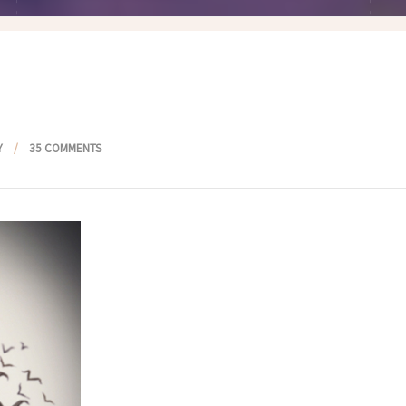
假髮變變變
香港自由行
塑身運動
台灣小旅行
減肥塑身週記
醫美小區
相聚好餐廳
Y
35 COMMENTS