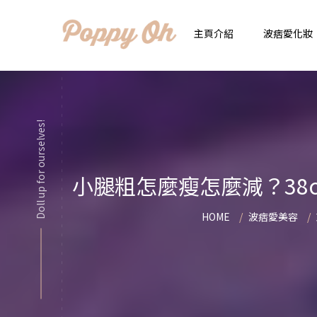
主頁介紹
波痞愛化妝
時
實用日常妝
Doll up for ourselves!
顯
化妝品用法解惑懶人
香
小腿粗怎麼瘦怎麼減？38
新手必看基礎化妝分
指
HOME
波痞愛美容
彩妝色彩學
自
化妝品大評比
想
化妝品大採購
飾