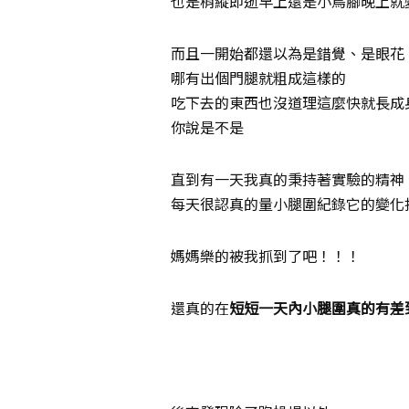
也是稍縱即逝早上還是小鳥腳晚上就
而且一開始都還以為是錯覺、是眼花
哪有出個門腿就粗成這樣的
吃下去的東西也沒道理這麼快就長成
你說是不是
直到有一天我真的秉持著實驗的精神
每天很認真的量小腿圍紀錄它的變化
媽媽樂的被我抓到了吧！！！
還真的在
短短一天內小腿圍真的有差