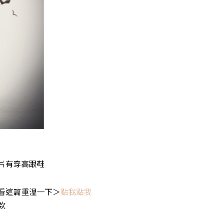
片有穿高跟鞋
看這篇重溫一下＞
點我點我
欸