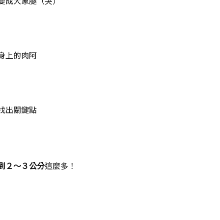
變成大象腿（哭）
身上的肉阿
找出關鍵點
到２～３公分
這麼多！