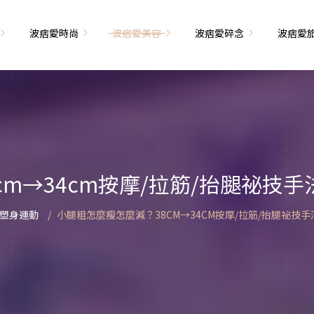
波痞愛時尚
波痞愛美容
波痞愛碎念
波痞愛
文青牢騷
尚單品大採購
海外網購教學
臉部保養
日本自由行
71的老屋改造
瘦穿搭
超強逛街地圖
私服穿搭
保養省錢攻略
首爾自由行
包
相片雜記
香惹人愛
季節穿搭
身體保養
峇里島自由行
cm→34cm按摩/拉筋/抬腿祕技
解教學
小狗喔唷日記
甲也是閃亮亮
主題穿搭
簡易編髮教學
長灘島自由行
塑身運動
小腿粗怎麼瘦怎麼減？38CM→34CM按摩/拉筋/抬腿祕技
藝術大學生活
己動手手工做！
染燙日記
泰國自由行
藝文活動
要什麼動手做
頭髮保養
巴黎自由行
品搭配
美髮小工具
美國自由行