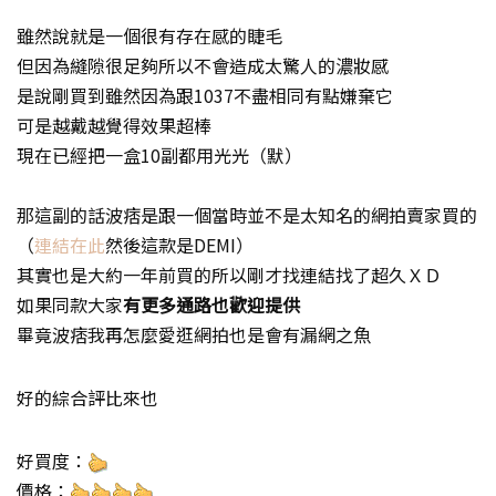
雖然說就是一個很有存在感的睫毛
但因為縫隙很足夠所以不會造成太驚人的濃妝感
是說剛買到雖然因為跟1037不盡相同有點嫌棄它
可是越戴越覺得效果超棒
現在已經把一盒10副都用光光（默）
那這副的話波痞是跟一個當時並不是太知名的網拍賣家買的
（
連結在此
然後這款是DEMI）
其實也是大約一年前買的所以剛才找連結找了超久ＸＤ
如果同款大家
有更多通路也歡迎提供
畢竟波痞我再怎麼愛逛網拍也是會有漏網之魚
好的綜合評比來也
好買度：
價格：