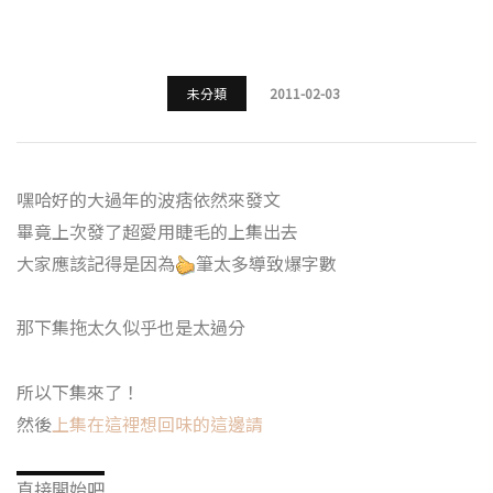
未分類
2011-02-03
嘿哈好的大過年的波痞依然來發文
畢竟上次發了超愛用睫毛的上集出去
大家應該記得是因為
筆太多導致爆字數
那下集拖太久似乎也是太過分
所以下集來了！
然後
上集在這裡想回味的這邊請
直接開始吧