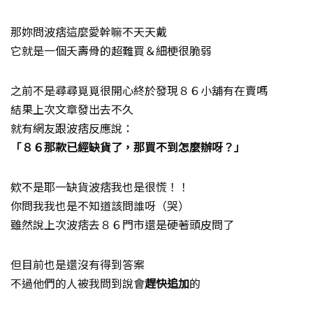
那妳問波痞這麼愛幹嘛不天天戴
它就是一個夭壽骨的超難買＆細梗很脆弱
之前不是尋尋覓覓很開心終於發現８６小舖有在賣嗎
結果上次文章發出去不久
就有網友跟波痞反應說：
「８６那款已經缺貨了，那買不到怎麼辦呀？」
欸不是耶一缺貨波痞我也是很慌！！
你問我我也是不知道該問誰呀（哭）
雖然說上次波痞去８６門市還是硬著頭皮問了
但目前也是還沒有得到答案
不過他們的人被我問到說會
趕快追加
的