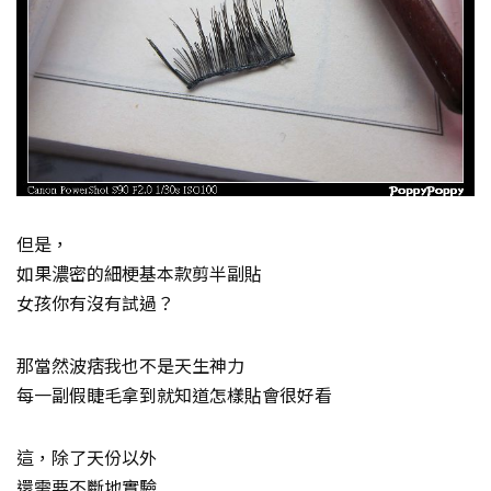
但是，
如果濃密的細梗基本款剪半副貼
女孩你有沒有試過？
那當然波痞我也不是天生神力
每一副假睫毛拿到就知道怎樣貼會很好看
這，除了天份以外
還需要不斷地實驗