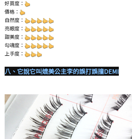
好買度：
價格：
自然度：
亮眼度：
甜美度：
勾魂度：
上手度：
八、它說它叫媲美公主李的誤打誤撞DEMI