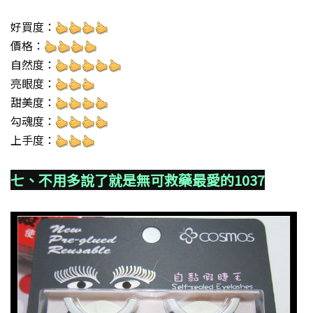
好買度：
價格：
自然度：
亮眼度：
甜美度：
勾魂度：
上手度：
七、不用多說了就是無可救藥最愛的1037