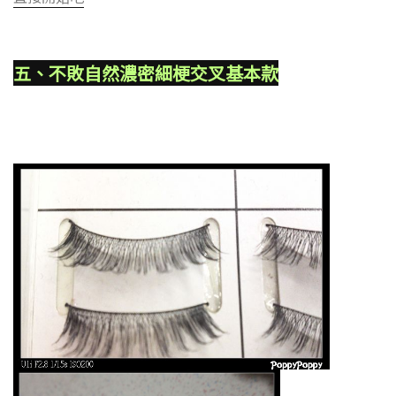
五、不敗自然濃密細梗交叉基本款