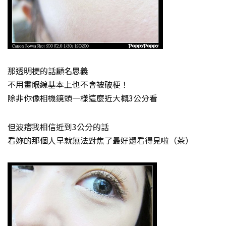
那透明梗的話顧名思義
不用畫眼線基本上也不會被破梗！
除非你像相機鏡頭一樣這麼近大概3公分看
但波痞我相信近到3公分的話
看妳的那個人早就無法對焦了最好還看得見啦（茶）