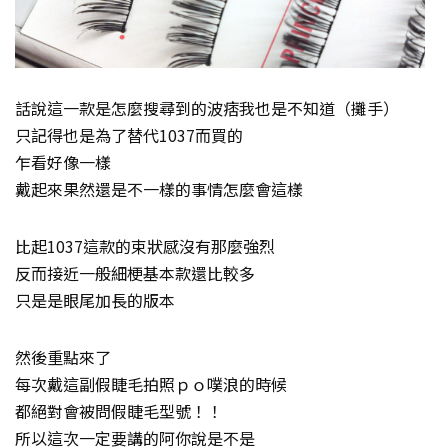
話說這一款是怎麼搜尋到的波痞我也是不知道（攤手）
只記得也是為了替代1037而買的
乍看好像一樣
戴起來果然還是不一樣的事情怎麼會這樣
比起1037這款的束狀感沒有那麼強烈
反而接近一般細梗基本款還比較多
只是是眼尾加長的版本
然後重點來了
每次戴這副假睫毛拍照ｐｏ噗浪的時候
都絕對會被問假睫毛型號！！
所以這次一定要講的阿你說是不是