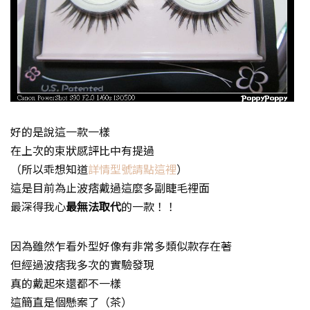
好的是說這一款一樣
在上次的束狀感評比中有提過
（所以乖想知道
詳情型號請點這裡
）
這是目前為止波痞戴過這麼多副睫毛裡面
最深得我心
最無法取代
的一款！！
因為雖然乍看外型好像有非常多類似款存在著
但經過波痞我多次的實驗發現
真的戴起來還都不一樣
這簡直是個懸案了（茶）