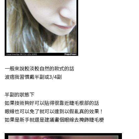
一般來說較淡較自然的款式的話
波痞我習慣戴半副或3/4副
半副的狀態下
如果技術夠好可以貼得很靠近睫毛根部的話
眼線也可以免了就可以達到以假亂真的效果！
如果是新手就還是建議畫個眼線去掩飾睫毛梗