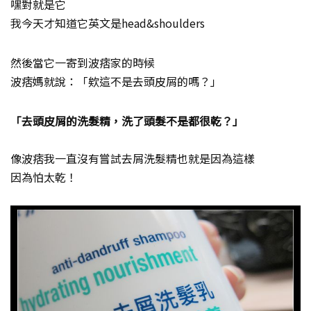
嘿對就是它
我今天才知道它英文是head&shoulders
然後當它一寄到波痞家的時候
波痞媽就說：「欸這不是去頭皮屑的嗎？」
「去頭皮屑的洗髮精，洗了頭髮不是都很乾？」
像波痞我一直沒有嘗試去屑洗髮精也就是因為這樣
因為怕太乾！