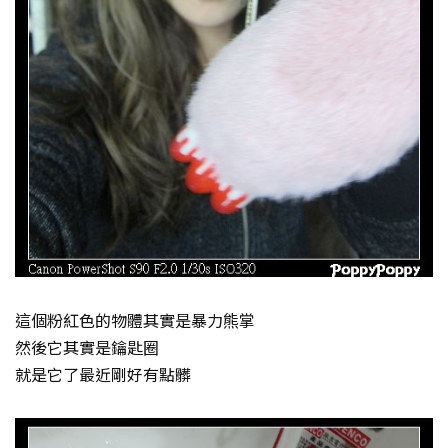
這個粉紅色的物體其實是暴力熊掌
然後它其實是鑰匙圈
就是它了最近剛好有點髒