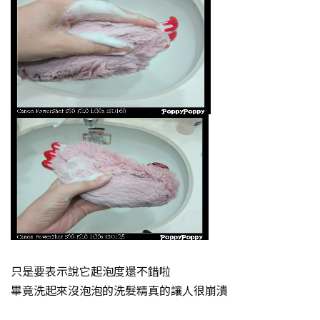
只是要表示說它起泡度還不錯啦
畢竟洗起來沒泡泡的洗髮精真的讓人很崩潰