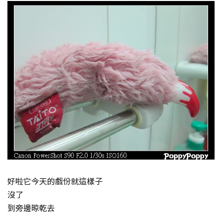
好啦它今天的戲份就這樣子
沒了
到旁邊晾乾去