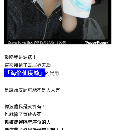
鼓咚我是波痞！
這次接到了去屑界天后
「海倫仙度絲」
的試用
是說頭皮屑可能不是人人有
像波痞我是就算有！
也就算了管他去死
難道捷運隔壁座位的人
他這輩子沒見過頭皮屑嗎！！