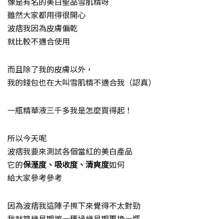
像是有名的美白聖品雪肌精呀
雖然大家都用得很開心
波痞我因為皮膚偏乾
就比較不適合使用
而且除了我的皮膚以外，
我的錢包也在大叫雪肌精不適合我（認真）
一瓶精華液三千多我是怎麼買得起！
所以今天呢
波痞我要來測試各個當紅的美白產品
它的
保溼度、吸收度、清爽度
如何
給大家參考參考
因為波痞我這陣子擦下來覺得不太對勁
我就算幾星期擦一種過幾星期再換一瓶