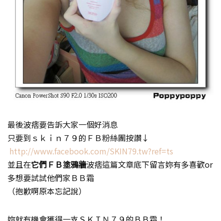
最後波痞要告訴大家一個好消息
只要到ｓｋｉｎ７９的ＦＢ粉絲團按讚↓
http://www.facebook.com/SKIN79.tw?ref=ts
並且在
它們ＦＢ塗鴉牆
波痞這篇文章底下留言妳有多喜歡or
多想要試試他們家ＢＢ霜
（抱歉啊原本忘記說）
妳就有機會獲得一支ＳＫＩＮ７９的ＢＢ霜！