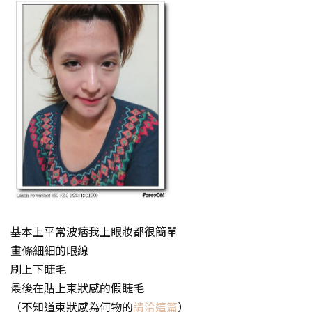
基本上平常波痞我上眼妝都很簡單
畫條細細的眼線
刷上下睫毛
最後在貼上束狀感的假睫毛
（不知道束狀感為何物的
請洽這篇
）