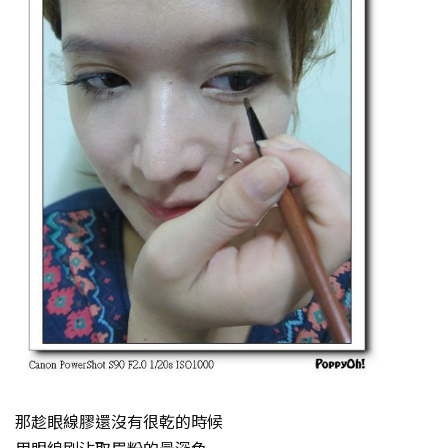
那趁眼線膠還沒有很乾的時候
用眼線刷沾取眉粉的最深色