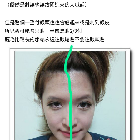
（儼然是對無緣無故闖進來的人喊話）
但是貼個一整付眼頭往往會翹起來或是刺到眼皮
所以我可能會只貼一半或是貼2/3付
睫毛比較長的那端永遠往眼尾貼不要往眼頭貼