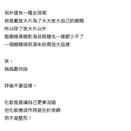
另外還有一種女孩呢
她是戴放大片為了大大放大自己的眼睛
所以除了放大片以外
粗眼線黑眼影海苔假睫毛一樣都少不了
一個眼睛搞到源本的兩倍大這樣
來，
姊姊跟你說
拜偷不要這樣。
化妝是要讓自己更美沒錯
但化妝應該作用是在於修飾
而不是整形！