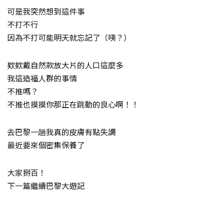
可是我突然想到這件事
不打不行
因為不打可能明天就忘記了（咦？）
欸欸戴自然款放大片的人口這麼多
我這造福人群的事情
不推嗎？
不推也摸摸你那正在跳動的良心啊！！
去巴黎一趟我真的皮膚有點失調
最近要來個密集保養了
大家掰百！
下一篇繼續巴黎大遊記