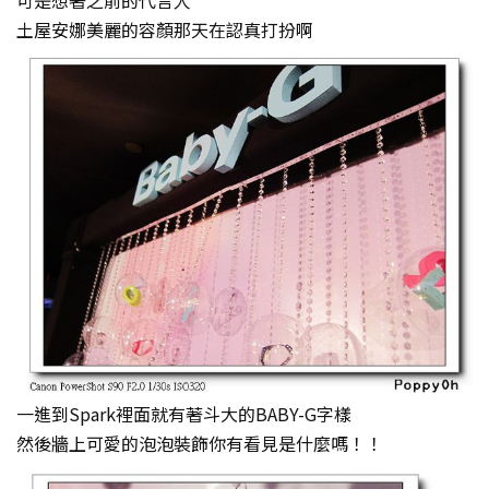
土屋安娜美麗的容顏那天在認真打扮啊
一進到Spark裡面就有著斗大的BABY-G字樣
然後牆上可愛的泡泡裝飾你有看見是什麼嗎！！