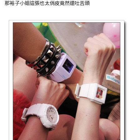
那裕子小姐這張也太俏皮竟然還吐舌頭