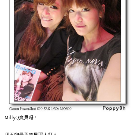
MillyQ寶貝呀！
吼不愧是我寶貝耶大紅人