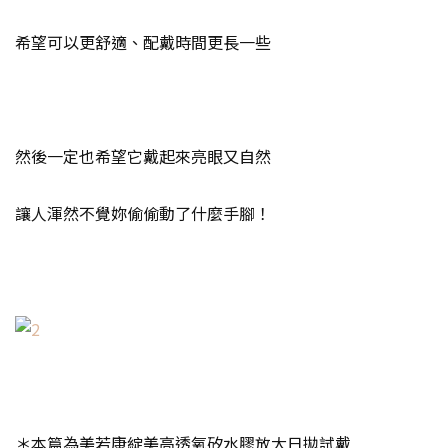
希望可以更舒適、配戴時間更長一些
然後一定也希望它戴起來亮眼又自然
讓人渾然不覺妳偷偷動了什麼手腳！
＊本篇為美若康綻美高透氧矽水膠放大日拋試戴