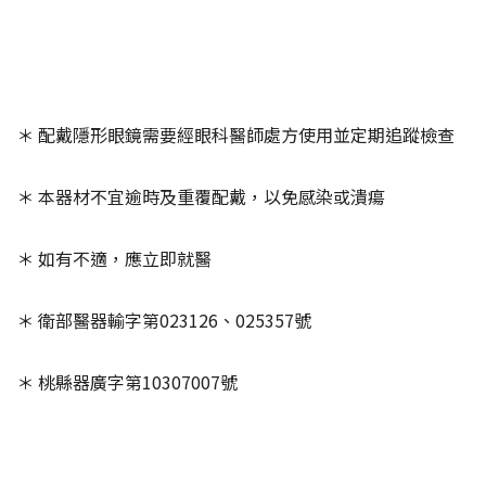
＊
配戴隱形眼鏡需要經眼科醫師處方使用並定期追蹤檢查
＊
本器材不宜逾時及重覆配戴，以免感染或潰瘍
＊
如有不適，應立即就醫
＊
衛部醫器輸字第
023126
、
025357
號
＊
桃縣器廣字第
10307007
號