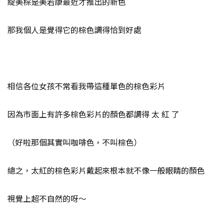
綻美棕是美若康最近才推出的新色
那我個人是覺得它的棕色調得恰到好處
相信各位女孩不常看我帶這種單色的棕色彩片
因為市面上有許多棕色彩片的顏色都調得 太 紅 了
（好啦那個其實叫咖啡色，不叫棕色）
總之，太紅的棕色彩片戴起來根本就不像一般眼睛的顏色
視覺上超不自然的呀～