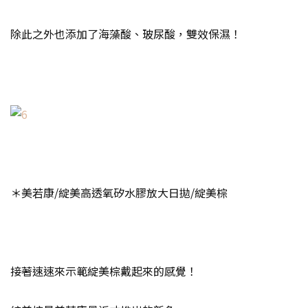
除此之外也添加了海藻酸、玻尿酸，雙效保濕！
＊美若康/綻美高透氧矽水膠放大日拋/綻美棕
接著速速來示範綻美棕戴起來的感覺！