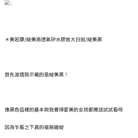
＊美若康/綻美高透氧矽水膠放大日拋/綻美黑
首先波痞我示範的是綻美黑！
像黑色這樣的基本款我覺得愛美的女孩都應該試試看呀
因為乍看之下真的毫無破綻