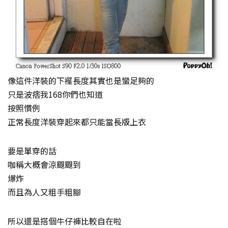
像這件洋裝的下襬長度其實也是蠻足夠的
只是波痞我168你們也知道
按照慣例
正常長度洋裝穿起來都只能當長版上衣
要是單穿的話
咖稱大概會涼颼颼到
爆炸
而且為人又粗手粗腳
所以還是搭個牛仔褲比較自在啦