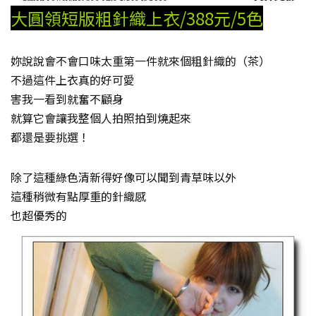
大圓領短版粗針織上衣/388元/5色
妳說說會不會口味太重第一件就來個粗針織的（茶）
不過這件上衣真的好可愛
害我一看到就奮不顧身
就算它會讓我整個人拍照拍到燒起來
都還是要挑選！
除了這種綠色清新得好像可以聞到青草味以外
這種稍微有點厚重的針織感
也超優秀的