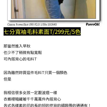
七分寬袖毛料素面T/299元/5色
那當然進入早秋
也少不了稍微有點寬鬆
可內搭背心的毛料T
因為雖然妳買這件毛料T只買一個顏色
但是
我相信很多女孩一定跟波痞一樣
衣櫥裡暗藏著千千萬萬件內搭背心
各式各樣素的花的長的短的挖背的細肩帶的通通有！