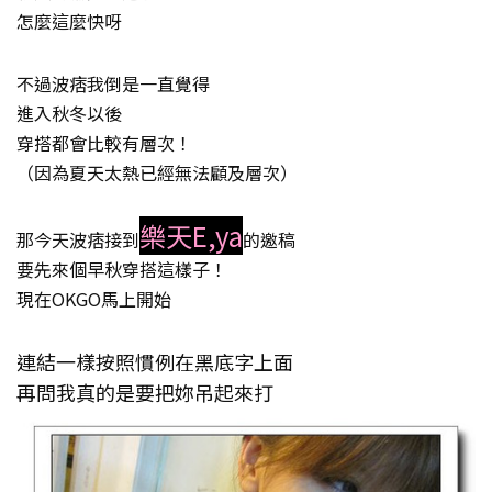
怎麼這麼快呀
不過波痞我倒是一直覺得
進入秋冬以後
穿搭都會比較有層次！
（因為夏天太熱已經無法顧及層次）
樂天E,ya
那今天波痞接到
的邀稿
要先來個早秋穿搭這樣子！
現在OKGO馬上開始
連結一樣按照慣例在黑底字上面
再問我真的是要把妳吊起來打