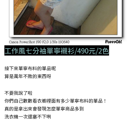
工作風七分袖單寧襯衫/490元/2色
接下來單寧布料的單品呢
算是萬年不敗的東西呀
不要我說了啦
你們自己數數看衣櫥裡面有多少單寧布料的單品！
真的是拿出來會發現怎麼單寧商品多到
洗衣機一次還塞不下咧