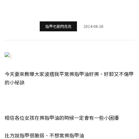
指甲也是閃亮亮
2014-06-26
今天要來教導大家波痞我平常擦指甲油好擦、好卸又不傷甲
的小祕訣
相信各位女孩在擦指甲油的時候一定會有一些小困擾
比方說指甲很脆弱、不想常擦指甲油