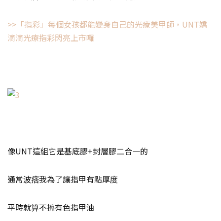
>>「指彩」每個女孩都能變身自己的光療美甲師，UNT嬌
滴滴光療指彩閃亮上市囉
像UNT這組它是基底膠+封層膠二合一的
通常波痞我為了讓指甲有點厚度
平時就算不擦有色指甲油