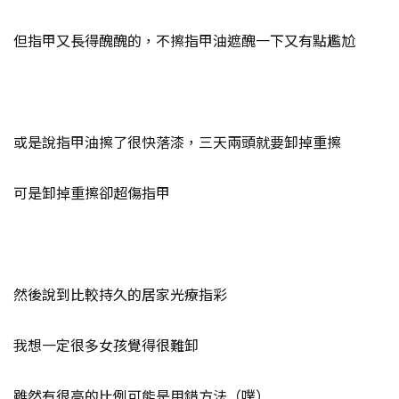
但指甲又長得醜醜的，不擦指甲油遮醜一下又有點尷尬
或是說指甲油擦了很快落漆，三天兩頭就要卸掉重擦
可是卸掉重擦卻超傷指甲
然後說到比較持久的居家光療指彩
我想一定很多女孩覺得很難卸
雖然有很高的比例可能是用錯方法（噗）