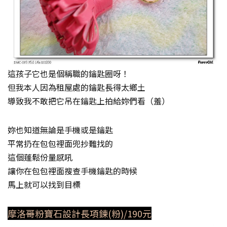
這孩子它也是個稱職的鑰匙圈呀！
但我本人因為租屋處的鑰匙長得太鄉土
導致我不敢把它吊在鑰匙上拍給妳們看（羞）
妳也知道無論是手機或是鑰匙
平常扔在包包裡面兜抄難找的
這個蓬鬆份量感吼
讓你在包包裡面搜查手機鑰匙的時候
馬上就可以找到目標
摩洛哥粉寶石設計長項鍊(粉)/190元