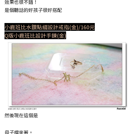
效果也很不錯！
是個聽話的好孩子很好搭配
小鹿班比水鑚點綴設計戒指(金)/160元
Q版小鹿班比設計手鍊(金)
然後現在這個是
母子檔來著。