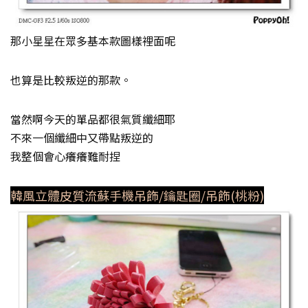
那小星星在眾多基本款圖樣裡面呢
也算是比較叛逆的那款。
當然啊今天的單品都很氣質纖細耶
不來一個纖細中又帶點叛逆的
我整個會心癢癢難耐捏
韓風立體皮質流蘇手機吊飾/鑰匙圈/吊飾(桃粉)