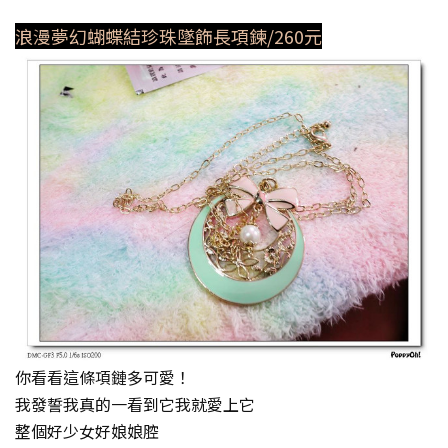
浪漫夢幻蝴蝶結珍珠墜飾長項鍊/260元
你看看這條項鏈多可愛！
我發誓我真的一看到它我就愛上它
整個好少女好娘娘腔