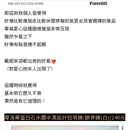
那這款我個人是覺得
好像比較像是走比較休閒穿著的氣質女孩會選擇的單品
畢竟愛心這種圖樣算是非常百搭
雖然乍看之下
好像有點普通不起眼
戴起來卻都出奇的好看
（對愛心她本人出現了）
這種時候就覺得
基本款它歷久不衰
果然是有它道理的！
摩洛哥蛋白石水鑚水滴設計短項鍊/鎖骨鍊(白)/240元