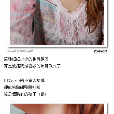
這種細細小小的鎖骨鍊呀
算是波痞我最喜歡的項鏈款式了
因為小小的不會太搶戲
卻能夠點綴整體打扮
算是個貼心的孩子（讚）