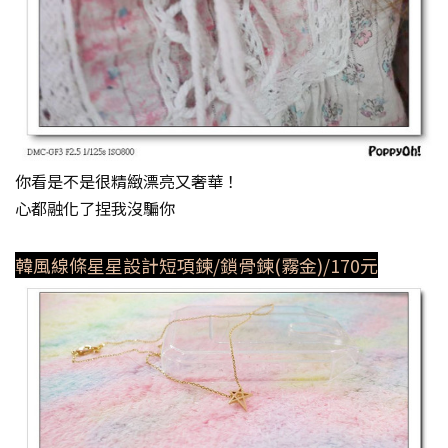
你看是不是很精緻漂亮又奢華！
心都融化了捏我沒騙你
韓風線條星星設計短項鍊/鎖骨鍊(霧金)/170元