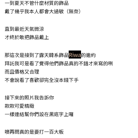
一到夏天不管什麼材質的飾品
戴了幾乎我本人都會大過敏（無奈）
直到最近天氣微涼
才終於敢把飾品戴上
Riwa
那這次是接到了露天韓系飾品
的邀約
拜託我可是看了覺得他們飾品真的不錯才來寫的咧
而且價格又合理
不會說看了喜歡卻完全沒本錢下手
接下來的照片我告訴你
款款可愛精緻
一樣連結幫你們設在黑底字上囉
噢再問真的是要打一百大板