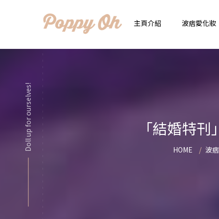
主頁介紹
波痞愛化妝
時
實用日常妝
Doll up for ourselves!
顯
化妝品用法解惑懶人
香
「結婚特刊
新手必看基礎化妝分
指
HOME
波痞
彩妝色彩學
自
化妝品大評比
想
化妝品大採購
飾