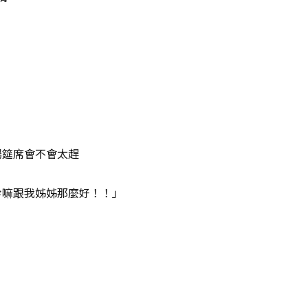
場筵席會不會太趕
事幹嘛跟我姊姊那麼好！！」