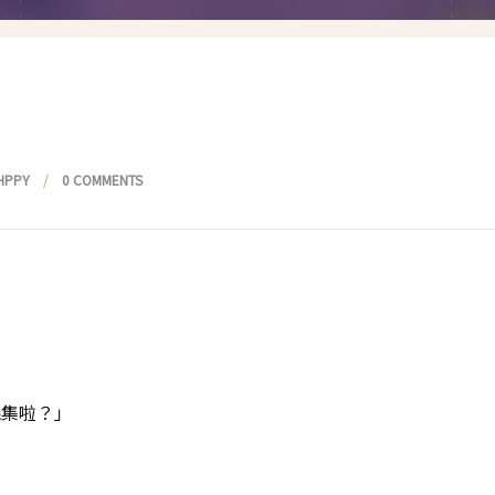
假髮變變變
香港自由行
塑身運動
台灣小旅行
減肥塑身週記
醫美小區
相聚好餐廳
HPPY
0 COMMENTS
幾集啦？」