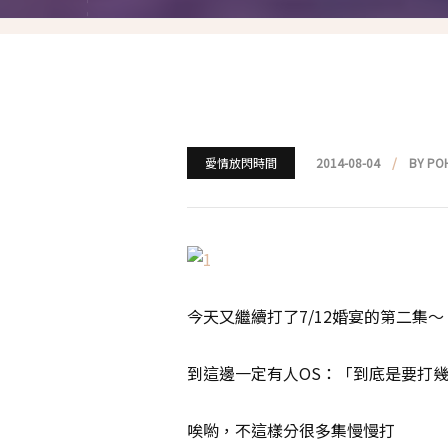
就愛仿妝
名人妝容解析
瘋狂特殊妝
我是底妝控
愛情放閃時間
2014-08-04
BY PO
電力眉眼
唇彩腮紅
超好用必敗刷具
今天又繼續打了7/12婚宴的第二集～
化妝品收納
到這邊一定有人OS：「到底是要打
媽媽的日常妝
唉喲，不這樣分很多集慢慢打