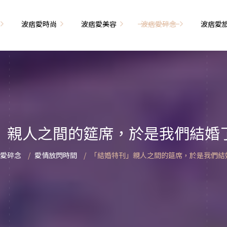
波痞愛時尚
波痞愛美容
波痞愛碎念
波痞愛
文青牢騷
尚單品大採購
海外網購教學
臉部保養
日本自由行
71的老屋改造
瘦穿搭
超強逛街地圖
私服穿搭
保養省錢攻略
首爾自由行
包
相片雜記
香惹人愛
季節穿搭
身體保養
峇里島自由行
」親人之間的筵席，於是我們結婚
解教學
小狗喔唷日記
甲也是閃亮亮
主題穿搭
簡易編髮教學
長灘島自由行
愛碎念
愛情放閃時間
「結婚特刊」親人之間的筵席，於是我們結
藝術大學生活
己動手手工做！
染燙日記
泰國自由行
藝文活動
要什麼動手做
頭髮保養
巴黎自由行
品搭配
美髮小工具
美國自由行