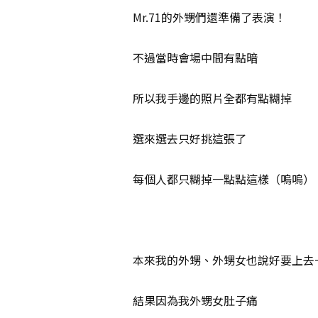
Mr.71的外甥們還準備了表演！
不過當時會場中間有點暗
所以我手邊的照片全都有點糊掉
選來選去只好挑這張了
每個人都只糊掉一點點這樣（嗚嗚）
本來我的外甥、外甥女也說好要上去
結果因為我外甥女肚子痛