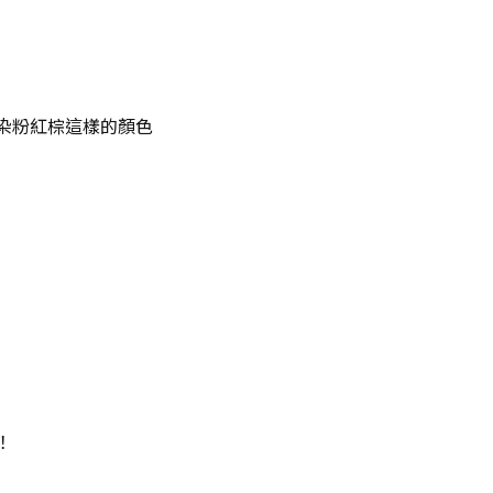
染粉紅棕這樣的顏色
！