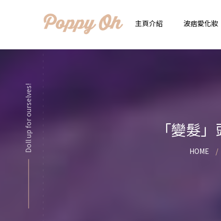
主頁介紹
波痞愛化妝
時
實用日常妝
Doll up for ourselves!
顯
化妝品用法解惑懶人
香
「變髮」頭
新手必看基礎化妝分
指
HOME
彩妝色彩學
自
化妝品大評比
想
化妝品大採購
飾