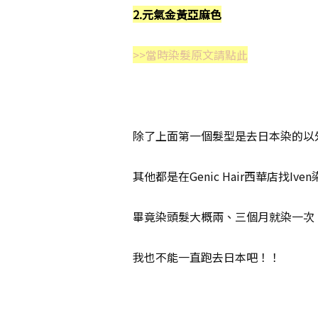
2.元氣金黃亞麻色
>>當時染髮原文請點此
除了上面第一個髮型是去日本染的以
其他都是在Genic Hair西華店找Ive
畢竟染頭髮大概兩、三個月就染一次
我也不能一直跑去日本吧！！