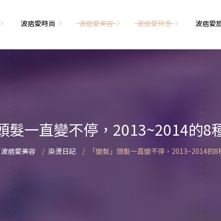
波痞愛時尚
波痞愛美容
波痞愛碎念
波痞愛
文青牢騷
尚單品大採購
海外網購教學
臉部保養
日本自由行
71的老屋改造
瘦穿搭
超強逛街地圖
私服穿搭
保養省錢攻略
首爾自由行
包
相片雜記
香惹人愛
季節穿搭
身體保養
峇里島自由行
髮一直變不停，2013~2014的
解教學
小狗喔唷日記
甲也是閃亮亮
主題穿搭
簡易編髮教學
長灘島自由行
波痞愛美容
染燙日記
「變髮」頭髮一直變不停，2013~2014的
藝術大學生活
己動手手工做！
染燙日記
泰國自由行
藝文活動
要什麼動手做
頭髮保養
巴黎自由行
品搭配
美髮小工具
美國自由行