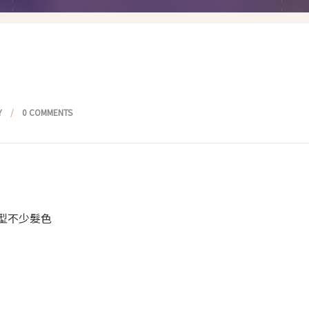
假髮變變變
香港自由行
塑身運動
台灣小旅行
減肥塑身週記
醫美小區
相聚好餐廳
Y
0 COMMENTS
型不少髮色