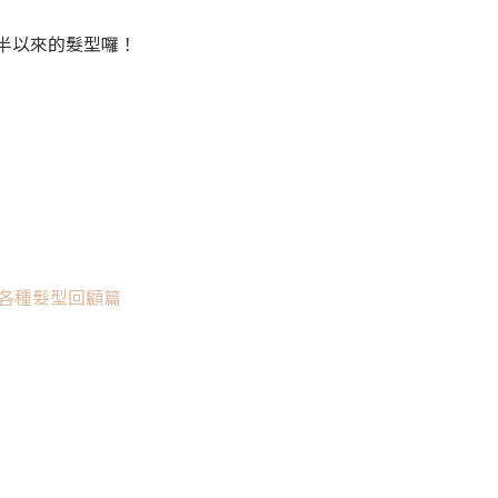
半以來的髮型囉！
來各種髮型回顧篇