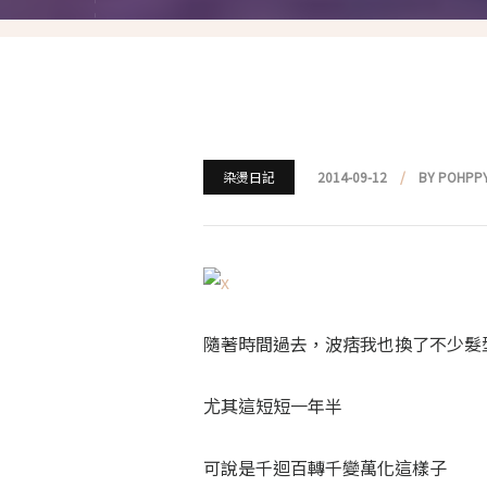
就愛仿妝
名人妝容解析
瘋狂特殊妝
我是底妝控
染燙日記
2014-09-12
BY POHPP
電力眉眼
唇彩腮紅
超好用必敗刷具
隨著時間過去，波痞我也換了不少髮
化妝品收納
尤其這短短一年半
媽媽的日常妝
可說是千迴百轉千變萬化這樣子