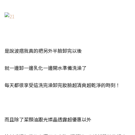
是說波痞我真的把另外半臉卸完以後
就一邊卸一邊乳化一邊開水準備洗澡了
每天都很享受這洗完澡卸完妝臉超清爽超乾淨的時刻！
而且除了潔顏油跟光燦晶透露超優惠以外