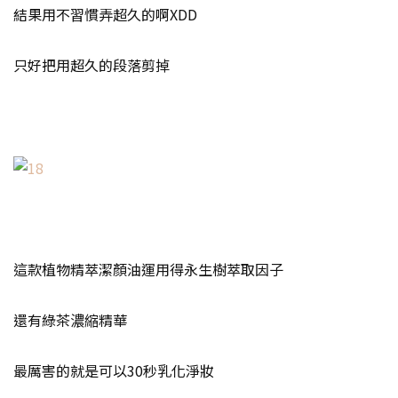
結果用不習慣弄超久的啊XDD
只好把用超久的段落剪掉
這款植物精萃潔顏油運用得永生樹萃取因子
還有綠茶濃縮精華
最厲害的就是可以30秒乳化淨妝