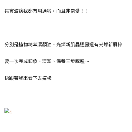
其實波痞我都有用過啦，而且非常愛！！
分別是植物精萃潔顏油、光燦新肌晶透露還有光燦新肌粹
要一次完成卸妝、清潔、保養三步驟喔～
快跟著我來看下去這樣