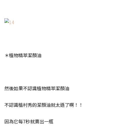
＊植物精萃潔顏油
然後如果不認識植物精萃潔顏油
不認識植村秀的潔顏油就太遜了啊！！
因為它每7秒就賣出一瓶