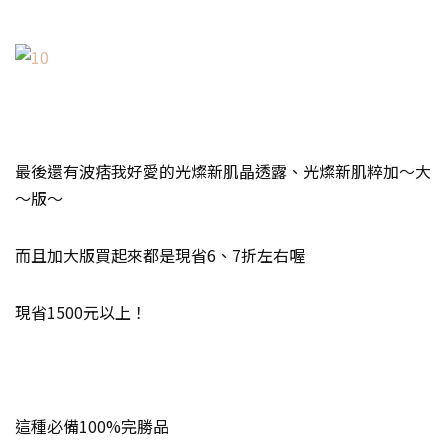
最後還有波痞我好愛的光燦新肌晶透露、光燦新肌粹加～大
～版～
而且加大版買起來都是現省6、7折左右喔
現省1500元以上！
這種必備100%完勝品