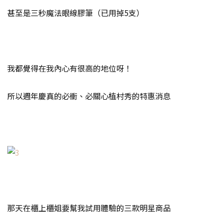
甚至是三秒魔法眼線膠筆（已用掉5支）
我都覺得在我內心有很高的地位呀！
所以週年慶真的必衝、必關心植村秀的特惠消息
那天在櫃上櫃姐要幫我試用體驗的三款明星商品