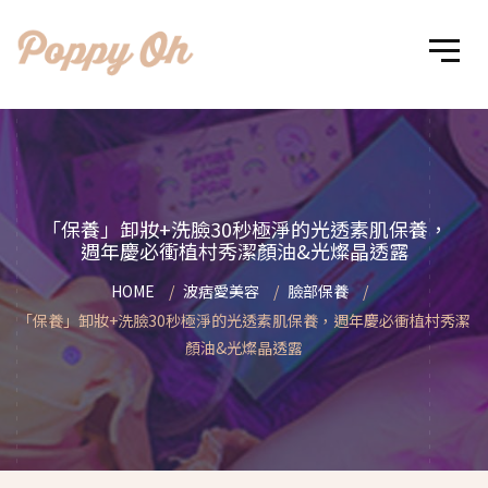
「保養」卸妝+洗臉30秒極淨的光透素肌保養，
週年慶必衝植村秀潔顏油&光燦晶透露
HOME
波痞愛美容
臉部保養
「保養」卸妝+洗臉30秒極淨的光透素肌保養，週年慶必衝植村秀潔
顏油&光燦晶透露