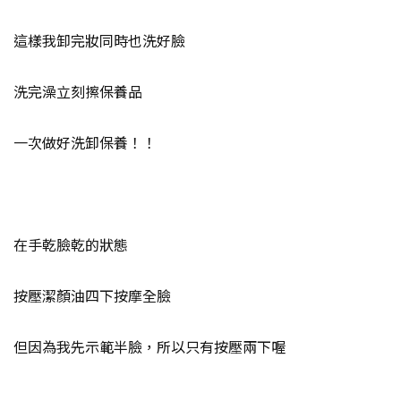
這樣我卸完妝同時也洗好臉
洗完澡立刻擦保養品
一次做好洗卸保養！！
在手乾臉乾的狀態
按壓潔顏油四下按摩全臉
但因為我先示範半臉，所以只有按壓兩下喔