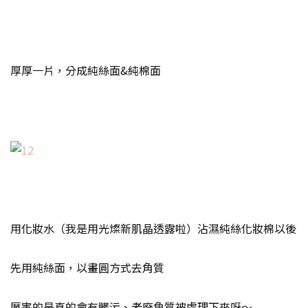
厚厚一片，分成純絲面&純棉面
用化妝水（我是用光燦新肌晶透露啦）沾濕純絲化妝棉以後
先用純絲面，以畫圓方式去角質
厲害的是真的會有髒污、老廢角質被處理下來呀～