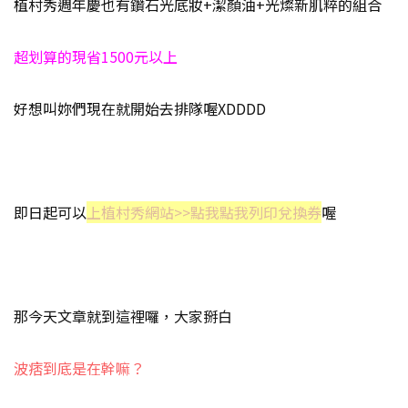
植村秀週年慶也有鑽石光底妝+潔顏油+光燦新肌粹的組合
超划算的現省1500元以上
好想叫妳們現在就開始去排隊喔XDDDD
即日起可以
上植村秀網站>>點我點我列印兌換券
喔
那今天文章就到這裡囉，大家掰白
波痞到底是在幹嘛？