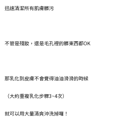
迅速清潔所有肌膚髒污
不管是殘妝，還是毛孔裡的髒東西都OK
那乳化到皮膚不會覺得油油滑滑的時候
（大約重複乳化步驟3~4次）
就可以用大量清爽沖洗掉囉！