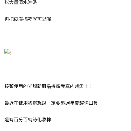
以大量清水沖洗
再把皮膚擦乾就可以囉
接著使用的光燦新肌晶透露我真的超愛！！
最近在使用我還想說一定要趁週年慶趕快囤貨
還有百分百純絲化妝棉