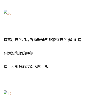
其實說真的植村秀潔顏油卸起妝來真的 超 神 速
在還沒乳化的時候
臉上大部分彩妝都溶解了說