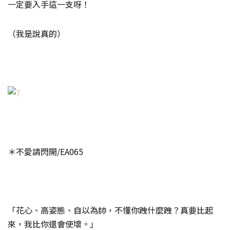
一定要入手這一支呀！
（我是說真的）
＊不愛請閃開/EA065
「花心、高姿態、自以為帥，不懂你跩什麼跩？真要比起
來，我比你還會使壞。」