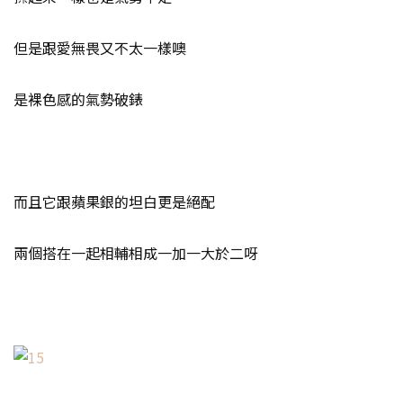
但是跟愛無畏又不太一樣噢
是裸色感的氣勢破錶
而且它跟蘋果銀的坦白更是絕配
兩個搭在一起相輔相成一加一大於二呀