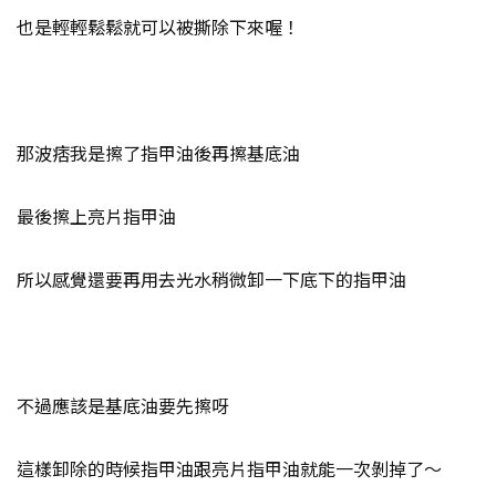
也是輕輕鬆鬆就可以被撕除下來喔！
那波痞我是擦了指甲油後再擦基底油
最後擦上亮片指甲油
所以感覺還要再用去光水稍微卸一下底下的指甲油
不過應該是基底油要先擦呀
這樣卸除的時候指甲油跟亮片指甲油就能一次剝掉了～