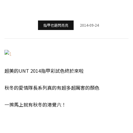
指甲也是閃亮亮
2014-09-24
超美的UNT 2014指甲彩試色終於來啦
秋冬的愛情隊長系列真的有超多超厲害的顏色
一擦馬上就有秋冬的港覺六！