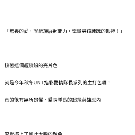
「無畏的愛，就能施展超能力，電暈男孩跩跩的眼神！」
接著這個超繽紛的亮片色
就是今年秋冬UNT指彩愛情隊長系列的主打色囉！
真的很有無所畏懼、愛情隊長的超級英雄感內
感覺擦上了如此大膽的顏色