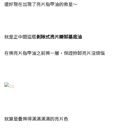
還好現在出現了亮片指甲油的救星～
就是正中間這瓶
剝除式亮片瞬卸基底油
在擦亮片指甲油之前擦一層，保證妳卸亮片沒煩惱
就算是疊擦得滿滿滿滿的亮片色