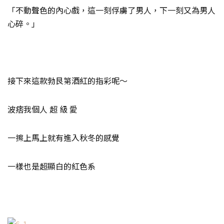
「不動聲色的內心戲，這一刻俘虜了男人，下一刻又為男人
心碎。」
接下來這款勃艮第酒紅的指彩呢～
波痞我個人 超 級 愛
一擦上馬上就有進入秋冬的感覺
一樣也是超顯白的紅色系