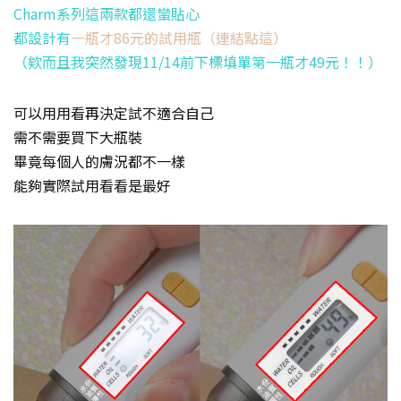
Charm系列這兩款都還蠻貼心
都設計有
一瓶才86元的試用瓶（連結點這）
（欸而且我突然發現11/14前下標填單第一瓶才49元！！）
可以用用看再決定試不適合自己
需不需要買下大瓶裝
畢竟每個人的膚況都不一樣
能夠實際試用看看是最好