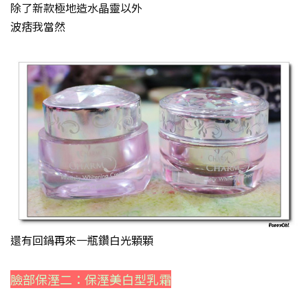
除了新款極地造水晶靈以外
波痞我當然
還有回鍋再來一瓶鑽白光顆顆
臉部保溼二：保溼美白型乳霜