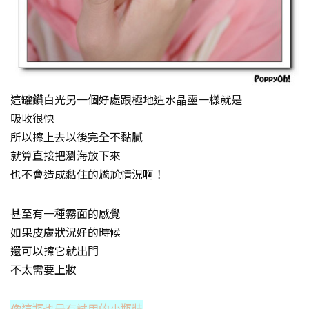
這罐鑽白光另一個好處跟極地造水晶靈一樣就是
吸收很快
所以擦上去以後完全不黏膩
就算直接把瀏海放下來
也不會造成黏住的尷尬情況啊！
甚至有一種霧面的感覺
如果皮膚狀況好的時候
還可以擦它就出門
不太需要上妝
像這瓶也是有試用的小瓶裝