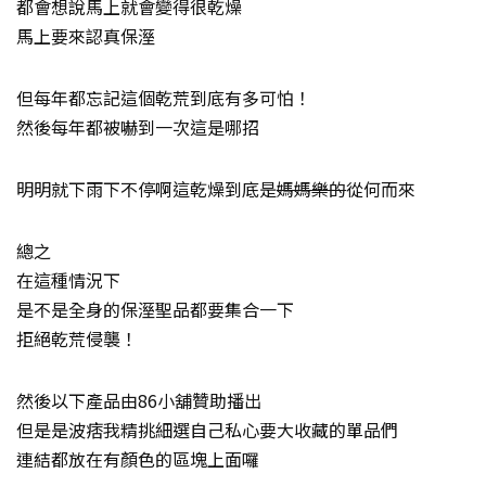
都會想說馬上就會變得很乾燥
馬上要來認真保溼
但每年都忘記這個乾荒到底有多可怕！
然後每年都被嚇到一次這是哪招
明明就下雨下不停啊這乾燥到底是
媽媽樂的
從何而來
總之
在這種情況下
是不是全身的保溼聖品都要集合一下
拒絕乾荒侵襲！
然後以下產品由86小舖贊助播出
但是是波痞我精挑細選自己私心要大收藏的單品們
連結都放在有顏色的區塊上面囉