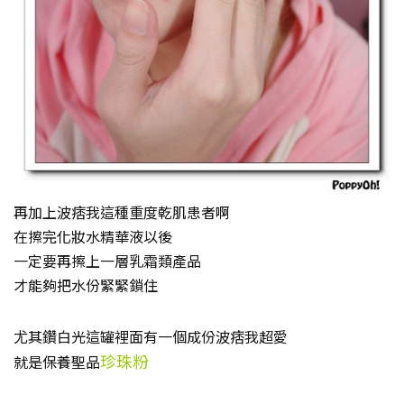
再加上波痞我這種重度乾肌患者啊
在擦完化妝水精華液以後
一定要再擦上一層乳霜類產品
才能夠把水份緊緊鎖住
尤其鑽白光這罐裡面有一個成份波痞我超愛
珍珠粉
就是保養聖品