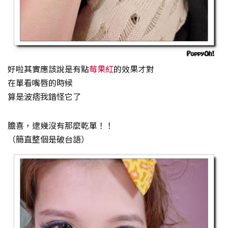
好啦其實應該說是有點
莓果紅
的效果才對
在單看嘴唇的時候
算是波痞我錯怪它了
膽喜，逮幾沒有那麼乾單！！
（簡直整個是破台語）