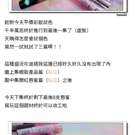
欸對今天平價彩妝試色
千辛萬苦終於進行到最後一集了（虛脫）
天曉得怎麼會試個色
竟然一試就試了三篇啊！！
這種盛況在波痞我這邊已經好久好久沒有出現了內
繼上集眼妝產品篇（
點這
）
跟中集腮紅唇蜜篇（
點這
）之後
今天下集終於剩下最後8支唇蜜
寫玩這個題材終於可以收工啦