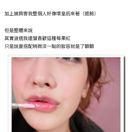
加上披肩害我整個人好像壞皇后來著（遮臉）
但是整體來說
其實波痞我還蠻喜歡這種莓果紅
只是說要搭配稍微淡一點的妝容就是了顆顆