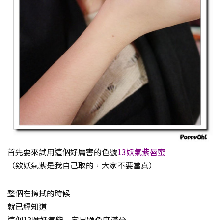
首先要來試用這個好厲害的色號
13妖氣紫唇蜜
（欸妖氣紫是我自己取的，大家不要當真）
整個在擦拭的時候
就已經知道
這個13號妖氣紫一定是顯色度滿分