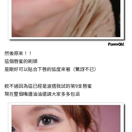
然後原來！！
這個唇蜜的刷頭
是剛好可以貼合下唇的弧度來著（驚訝不已）
欸不過因為這已經是波痞我試的第9支唇蜜
現在整個嘴邊油油還請大家多多包涵