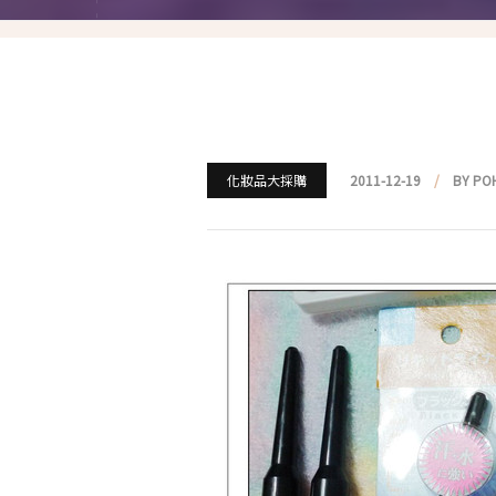
就愛仿妝
名人妝容解析
瘋狂特殊妝
我是底妝控
化妝品大採購
2011-12-19
BY PO
電力眉眼
唇彩腮紅
超好用必敗刷具
化妝品收納
媽媽的日常妝