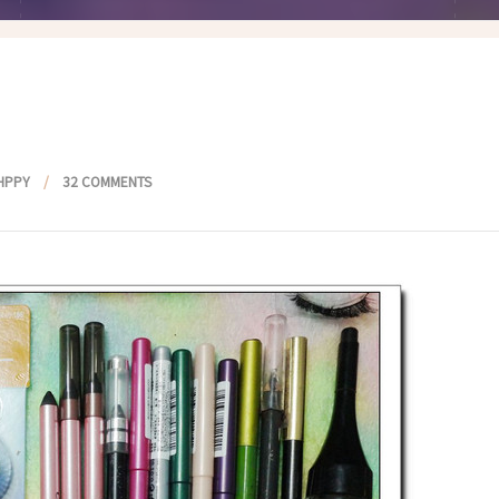
假髮變變變
香港自由行
塑身運動
台灣小旅行
減肥塑身週記
醫美小區
相聚好餐廳
HPPY
32 COMMENTS