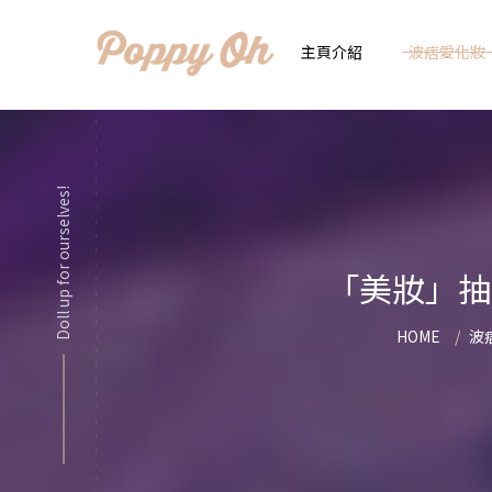
主頁介紹
波痞愛化妝
時
實用日常妝
Doll up for ourselves!
顯
化妝品用法解惑懶人
香
「美妝」抽
新手必看基礎化妝分
指
HOME
波
彩妝色彩學
自
化妝品大評比
想
化妝品大採購
飾