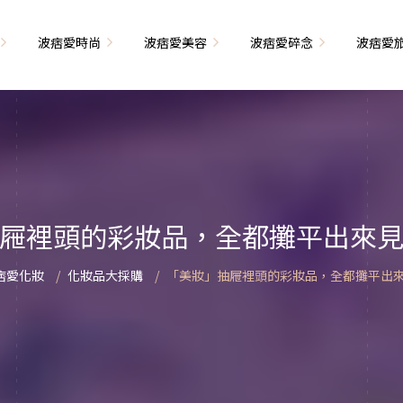
波痞愛時尚
波痞愛美容
波痞愛碎念
波痞愛
文青牢騷
尚單品大採購
海外網購教學
臉部保養
日本自由行
71的老屋改造
瘦穿搭
超強逛街地圖
私服穿搭
保養省錢攻略
首爾自由行
包
相片雜記
香惹人愛
季節穿搭
身體保養
峇里島自由行
屜裡頭的彩妝品，全都攤平出來
解教學
小狗喔唷日記
甲也是閃亮亮
主題穿搭
簡易編髮教學
長灘島自由行
痞愛化妝
化妝品大採購
「美妝」抽屜裡頭的彩妝品，全都攤平出
藝術大學生活
己動手手工做！
染燙日記
泰國自由行
藝文活動
要什麼動手做
頭髮保養
巴黎自由行
品搭配
美髮小工具
美國自由行