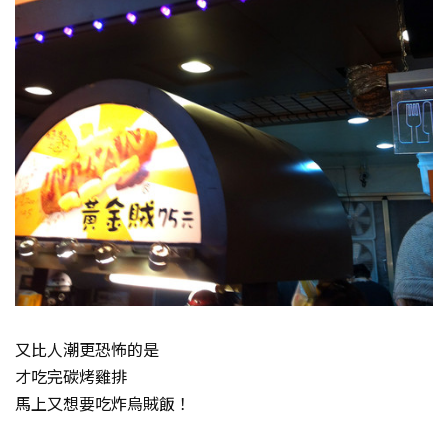
又比人潮更恐怖的是
才吃完碳烤雞排
馬上又想要吃炸烏賊飯！