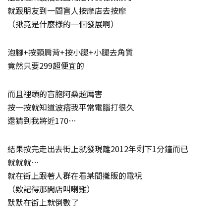
就跟朋友到一間盲人按摩店去按摩
（揪竟是什麼樣的一個發展啊）
泡腳+按頸肩背+按小腿+小腿去角質
竟然只要299超便宜的
而且裡頭的盲胞阿桑超厲害
按一按就知道波痞我平常電腦打很久
還猜到我將近170…
結果按完走出去街上就發現離2012年剩下1分鐘而已
就就就…
就在街上跟著人群在看某間攤販的電視
（欸記得那間店叫喇雞）
默默在街上就倒數了