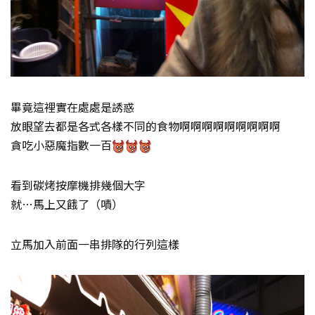
畢竟這裡實在處處是誘惑
放眼望去都是各式各樣不同的食物啊啊啊啊啊啊啊啊啊
貪吃小惡魔指數一百
看到碳烤按摩機排幾個大字
就…馬上又餓了（嘖）
立馬加入前面一串排隊的行列這樣