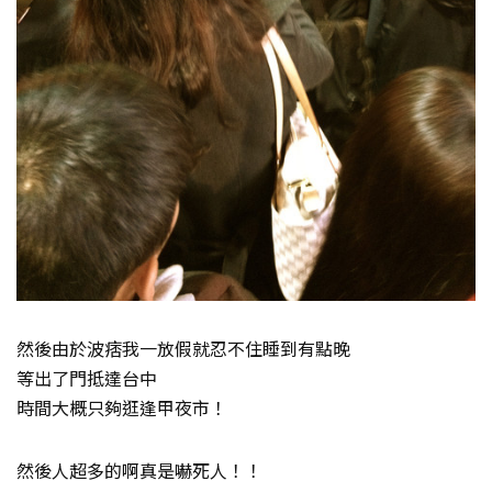
然後由於波痞我一放假就忍不住睡到有點晚
等出了門抵達台中
時間大概只夠逛逢甲夜市！
然後人超多的啊真是嚇死人！！