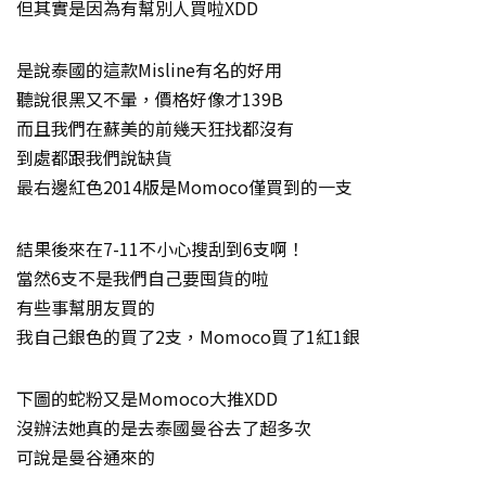
但其實是因為有幫別人買啦XDD
是說泰國的這款Misline有名的好用
聽說很黑又不暈，價格好像才139B
而且我們在蘇美的前幾天狂找都沒有
到處都跟我們說缺貨
最右邊紅色2014版是Momoco僅買到的一支
結果後來在7-11不小心搜刮到6支啊！
當然6支不是我們自己要囤貨的啦
有些事幫朋友買的
我自己銀色的買了2支，Momoco買了1紅1銀
下圖的蛇粉又是Momoco大推XDD
沒辦法她真的是去泰國曼谷去了超多次
可說是曼谷通來的