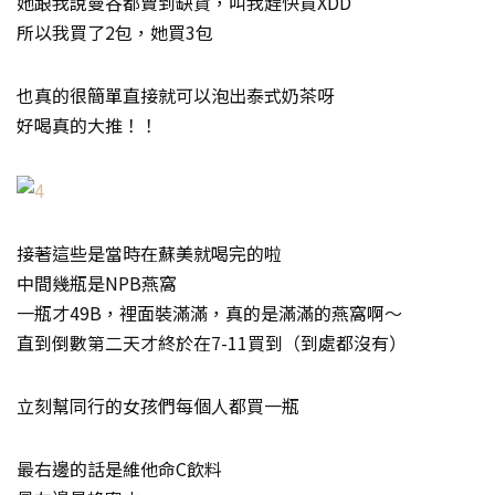
她跟我說曼谷都賣到缺貨，叫我趕快買XDD
所以我買了2包，她買3包
也真的很簡單直接就可以泡出泰式奶茶呀
好喝真的大推！！
接著這些是當時在蘇美就喝完的啦
中間幾瓶是NPB燕窩
一瓶才49B，裡面裝滿滿，真的是滿滿的燕窩啊～
直到倒數第二天才終於在7-11買到（到處都沒有）
立刻幫同行的女孩們每個人都買一瓶
最右邊的話是維他命C飲料