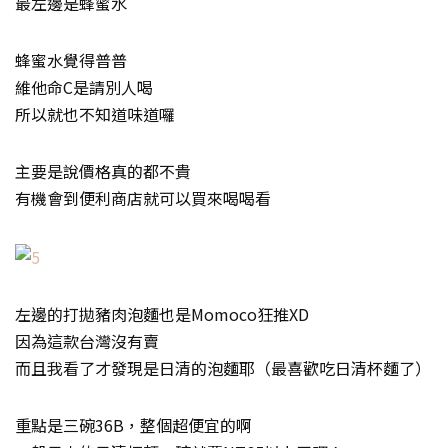
最左邊是蜂蜜水
蜂蜜水覺得普普
維他命C是請別人喝
所以就也不知道味道囉
主要是說價格真的都不貴
有機會到便利商店就可以買來喝喝看
左邊的打拋豬肉泡麵也是Momoco狂推XD
因為這款台灣沒有賣
而且我看了才發現是日清的泡麵耶（最喜歡吃日清杯麵了）
重點是三碗36B，整個超便宜的啊