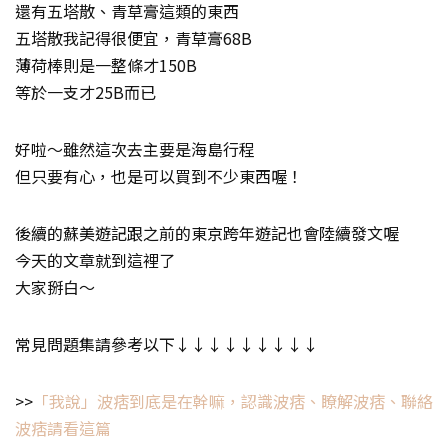
還有五塔散、青草膏這類的東西
五塔散我記得很便宜，青草膏68B
薄荷棒則是一整條才150B
等於一支才25B而已
好啦～雖然這次去主要是海島行程
但只要有心，也是可以買到不少東西喔！
後續的蘇美遊記跟之前的東京跨年遊記也會陸續發文喔
今天的文章就到這裡了
大家掰白～
常見問題集請參考以下↓↓↓↓↓↓↓↓↓
>>
「我說」波痞到底是在幹嘛，認識波痞、瞭解波痞、聯絡
波痞請看這篇