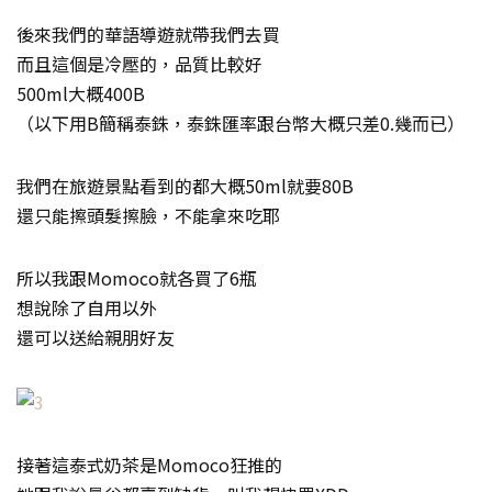
後來我們的華語導遊就帶我們去買
而且這個是冷壓的，品質比較好
500ml大概400B
（以下用B簡稱泰銖，泰銖匯率跟台幣大概只差0.幾而已）
我們在旅遊景點看到的都大概50ml就要80B
還只能擦頭髮擦臉，不能拿來吃耶
所以我跟Momoco就各買了6瓶
想說除了自用以外
還可以送給親朋好友
接著這泰式奶茶是Momoco狂推的