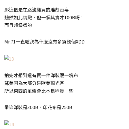
那這個是在路邊攤買的雕刻香皂
雖然如此精緻，但一個其實才100B呀！
而且超級香的
Mr.71一直唸我為什麼沒有多買幾個XDD
拍完才想到還有買一件洋裝跟一塊布
蘇美因為大部分是歐美觀光客
所以東西的單價會比本島稍貴一些
暈染洋裝是300B，印花布是250B