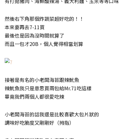
有打拋豬肉、海鮮酸辣湯、義大利麵、玉米等等口味
然後右下角那個炸蔬菜超好吃的！！
本來要再去7-11買
最後也是因為沒時間就算了
而且一包才20B，個人覺得相當划算
接著是有名的小老闆海苔跟辣魷魚
辣魷魚我只是意思買兩包給Mr.71吃這樣
畢竟我們兩個人都很愛吃辣
小老闆海苔的話我還是比較喜歡大包片狀的
調味好吃脆度又剛剛好（拇指）