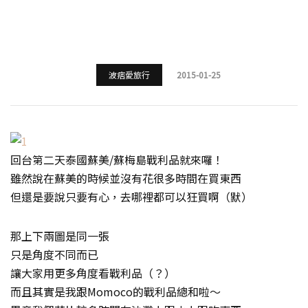
波痞愛旅行
2015-01-25
回台第二天泰國蘇美/蘇梅島戰利品就來囉！
雖然說在蘇美的時候並沒有花很多時間在買東西
但還是要說只要有心，去哪裡都可以狂買啊（默）
那上下兩圖是同一張
只是角度不同而已
讓大家用更多角度看戰利品（？）
而且其實是我跟Momoco的戰利品總和啦～