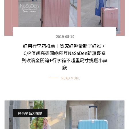
2019-05-10
好用行李箱推薦｜質感好輕量輪子好推，
C/P值超高德國納莎登NaSaDen新無憂系
列玫瑰金開箱+行李箱不超重尺寸挑選小訣
竅
READ MORE
時尚單品大採購