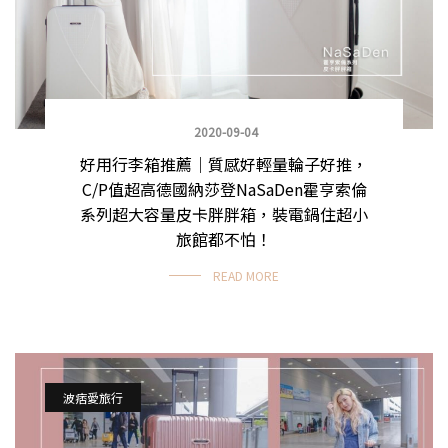
2020-09-04
好用行李箱推薦｜質感好輕量輪子好推，
C/P值超高德國納莎登NaSaDen霍亨索倫
系列超大容量皮卡胖胖箱，裝電鍋住超小
旅館都不怕！
READ MORE
波痞愛旅行