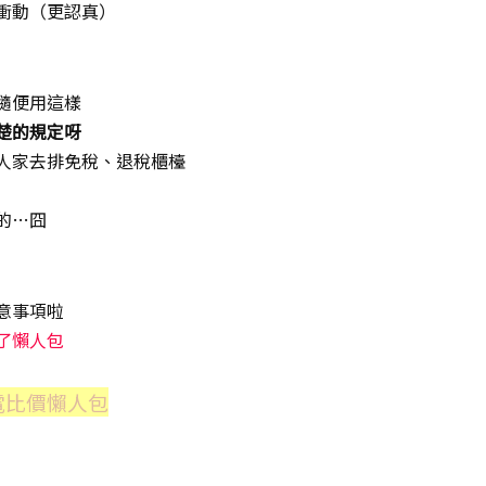
衝動（更認真）
波痞到底是在幹嘛
隨便用這樣
楚的規定呀
人家去排免稅、退稅櫃檯
的…囧
意事項啦
了懶人包
電比價懶人包