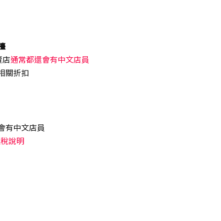
檯
賣店
通常都還會有中文店員
相關折扣
波痞到底是在幹嘛
會有中文店員
退稅說明