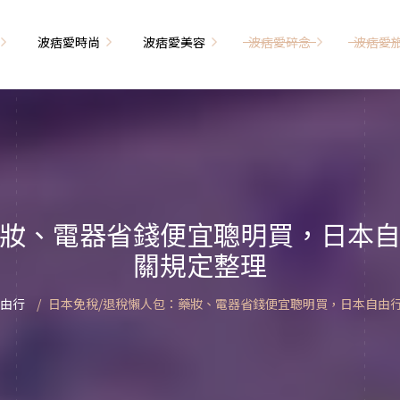
波痞愛時尚
波痞愛美容
波痞愛碎念
波痞愛
文青牢騷
尚單品大採購
海外網購教學
臉部保養
日本自由行
71的老屋改造
瘦穿搭
超強逛街地圖
私服穿搭
保養省錢攻略
首爾自由行
包
相片雜記
香惹人愛
季節穿搭
身體保養
峇里島自由行
藥妝、電器省錢便宜聰明買，日本自
解教學
小狗喔唷日記
甲也是閃亮亮
主題穿搭
關規定整理
簡易編髮教學
長灘島自由行
藝術大學生活
己動手手工做！
染燙日記
泰國自由行
由行
日本免稅/退稅懶人包：藥妝、電器省錢便宜聰明買，日本自由
藝文活動
要什麼動手做
頭髮保養
巴黎自由行
品搭配
美髮小工具
美國自由行