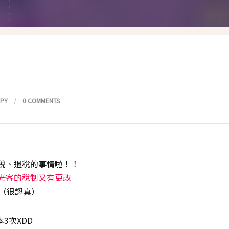
假髮變變變
香港自由行
塑身運動
台灣小旅行
減肥塑身週記
醫美小區
相聚好餐廳
PPY
0 COMMENTS
稅、退稅的事情啦！！
光客的稅制又有更改
機（很認真）
3次XDD