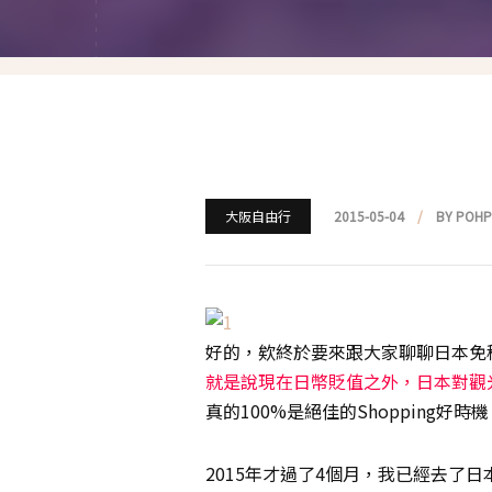
就愛仿妝
名人妝容解析
瘋狂特殊妝
我是底妝控
電力眉眼
大阪自由行
2015-05-04
BY POH
唇彩腮紅
超好用必敗刷具
好的，欸終於要來跟大家聊聊日本免
化妝品收納
就是說現在日幣貶值之外，日本對觀
真的100%是絕佳的Shopping好時
媽媽的日常妝
2015年才過了4個月，我已經去了日本