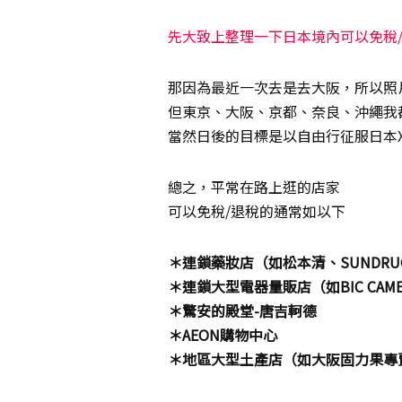
先大致上整理一下日本境內可以免稅
那因為最近一次去是去大阪，所以照
但東京、大阪、京都、奈良、沖繩我
當然日後的目標是以自由行征服日本X
總之，平常在路上逛的店家
可以免稅/退稅的通常如以下
＊連鎖藥妝店（如松本清、SUNDRUG
＊連鎖大型電器量販店（如BIC CAM
＊驚安的殿堂-唐吉軻德
＊AEON購物中心
＊地區大型土產店（如大阪固力果專賣店