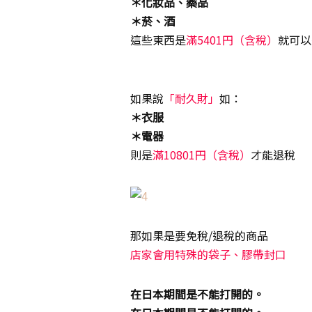
＊化妝品、藥品
＊菸、酒
這些東西是
滿5401円（含稅）
就可以
版權所有：www.poppyoh.com
如果說
「耐久財」
如：
＊衣服
＊電器
則是
滿10801円（含稅）
才能退稅
那如果是要免稅/退稅的商品
店家會用特殊的袋子、膠帶封口
在日本期間是不能打開的。