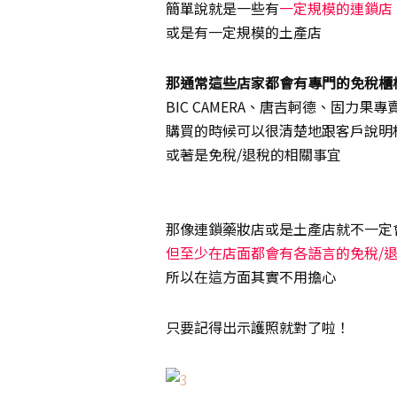
簡單說就是一些有
一定規模的連鎖店
或是有一定規模的土產店
那通常這些店家都會有專門的免稅櫃
BIC CAMERA、唐吉軻德、固力果專
購買的時候可以很清楚地跟客戶說明
或著是免稅/退稅的相關事宜
版權所有：www.poppyoh.com
那像連鎖藥妝店或是土產店就不一定
但至少在店面都會有各語言的免稅/
所以在這方面其實不用擔心
只要記得出示護照就對了啦！