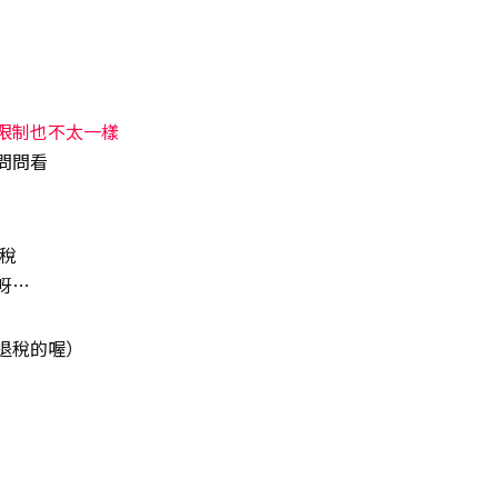
限制也不太一樣
問問看
退稅
呀…
退稅的喔）