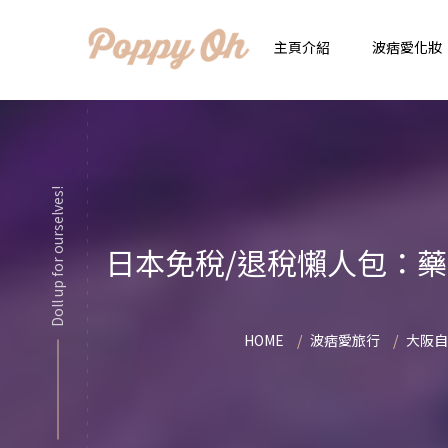
主頁介紹
波痞愛化妝
時
實用日常妝
顯
Doll up for ourselves!
化妝品用法解惑懶人
香
日本免稅/退稅懶人包：
新手必看基礎化妝分
指
彩妝色彩學
自
HOME
波痞愛旅行
大阪自
化妝品大評比
想
化妝品大採購
飾