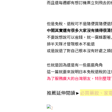
而且還每週都有想訂機票立刻飛去的
版權所有：www.poppyoh.com
但是免稅、退稅可不是隨便買隨便退
中間其實還有很多大家沒有搞得很清
不要說想說可以省錢，就一窩蜂跟著
排半天隊才發現根本不能退
或是說退了對自己根本沒有好處之類
也就是因為還是有一些眉眉角角
這一篇就要來說明日本免稅退稅的注
為了服務廣大的台灣朋友，特別整理
推薦延伸閱讀
►
必買藥妝、家