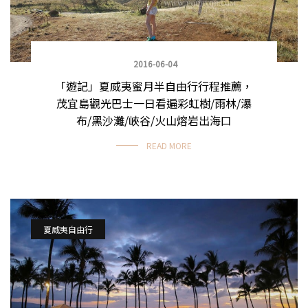
2016-06-04
「遊記」夏威夷蜜月半自由行行程推薦，
茂宜島觀光巴士一日看遍彩虹樹/雨林/瀑
布/黑沙灘/峽谷/火山熔岩出海口
READ MORE
夏威夷自由行