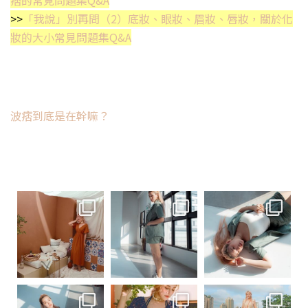
>>
「我說」別再問（2）底妝、眼妝、眉妝、唇妝，關於化
妝的大小常見問題集Q&A
波痞到底是在幹嘛？