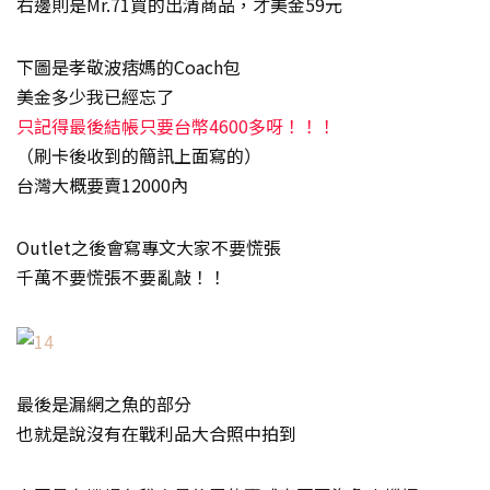
右邊則是Mr.71買的出清商品，才美金59元
下圖是孝敬波痞媽的Coach包
美金多少我已經忘了
只記得最後結帳只要台幣4600多呀！！！
（刷卡後收到的簡訊上面寫的）
台灣大概要賣12000內
Outlet之後會寫專文大家不要慌張
千萬不要慌張不要亂敲！！
最後是漏網之魚的部分
也就是說沒有在戰利品大合照中拍到