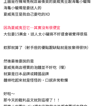
上圖是在機場免稅店最後買的夏威夷豆跟海龜小蠟燭
海龜小蠟燭是要送人的
夏威夷豆是我自己要吃的XD
因為夏威夷豆它…其實沒有很便宜
大包要15美金，送人太小罐搞不好還會被覺得很摳
欸那就算了（射手座的優點跟缺點就是放棄得很快）
然後最後要說的是
夏威夷商店裡賣的泡麵並不好吃（噗）
就算是日本品牌或韓國品牌
麵條吃起來就是怪怪的，口感非常軟爛
好啦～
那今天的戰利品文就到這裡了！！