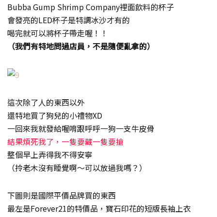
Bubba Gump Shrimp Company裡面飲料的杯子
會發亮的LED杯子是特調冰沙才有的
喝完就可以將杯子帶走喔！！
（我們有特地問過店員，不是隨便亂拿的）
這次除了人的東西以外
還特地買了狗兒的小禮物XD
一回來我就發給喔唷跟呼呼一狗一支牛皮骨
結果煩死我了，一隻要藏一隻要搶
整個早上弄得我不得安寧
（拎老木沒有睡覺啊～可以放過我嗎？）
下圖則是國際平價品牌買的東西
最左是Forever21的特價品，寶石印花的短版長袖上衣