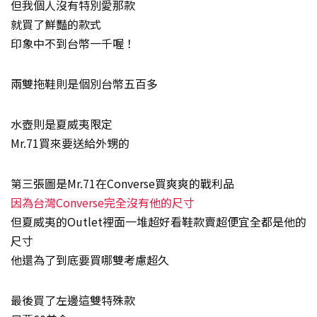
但我個人沒有特別愛那款
就買了鮮豔的款式
印象中不到台幣一千喔！
兩雙拖鞋則是個別台幣五百多
水壺則是夏威夷限定
Mr.71買來要送給外甥的
第三張圖是Mr.71在Converse買爽爽的戰利品
因為台灣Converse完全沒有他的尺寸
但夏威夷的Outlet裡面一堆超好看鞋款賣超便宜全都是他的
尺寸
他還為了到底要買哪雙考慮超久
最後買了左邊這雙特殊款