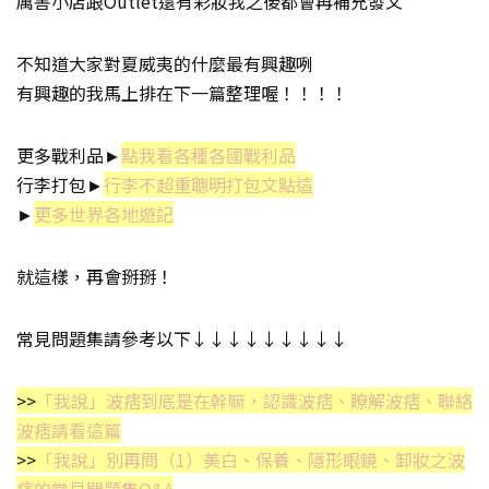
厲害小店跟Outlet還有彩妝我之後都會再補充發文
不知道大家對夏威夷的什麼最有興趣咧
有興趣的我馬上排在下一篇整理喔！！！！
更多戰利品►
點我看各種各國戰利品
行李打包►
行李不超重聰明打包文點這
►
更多世界各地遊記
就這樣，再會掰掰！
常見問題集請參考以下↓↓↓↓↓↓↓↓↓
>>
「我說」波痞到底是在幹嘛，認識波痞、瞭解波痞、聯絡
波痞請看這篇
>>
「我說」別再問（1）美白、保養、隱形眼鏡、卸妝之波
痞的常見問題集Q&A