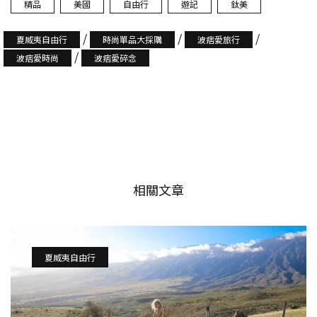
精品
美國
自由行
遊記
鈦美
/
/
/
夏威夷自由行
時尚單品大採購
波痞愛旅行
/
波痞愛時尚
波痞愛碎念
相關文章
夏威夷自由行