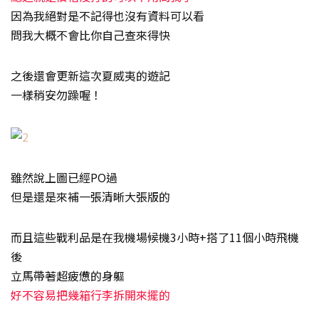
因為我絕對是不記得也沒有資料可以看
問我大概不會比你自己查來得快
之後還會更新這次夏威夷的遊記
一樣稍安勿躁喔！
雖然說上圖已經PO過
但是還是來補一張清晰大張版的
而且這些戰利品是在我機場候機3小時+搭了11個小時飛機
後
立馬帶著超疲憊的身軀
好不容易把幾箱行李拆開來擺的