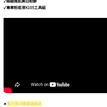
✓絲絨裸肌美白粉餅
✓專業粉底液K105工具組
►
影片無法觀看請點此