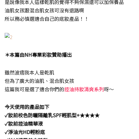
是說像我本人這樣乾肌的覺得不夠保濕還可以加保養品
油肌女孩跟混合肌女孩可沒有退路啊
所以務必慎選適合自己的底妝產品！！
＊本篇由NH專業彩妝贊助播出
雖然波痞我本人是乾肌
但為了廣大的油肌、混合肌女孩
這篇我可是選了適合你們的
控油持妝清爽系列
呀～
今天使用的產品如下
✓妝前校色防曬隔離乳SPF輕肌型+★★★★
✓妝前控油精華液
✓淨油光HD輕粉底