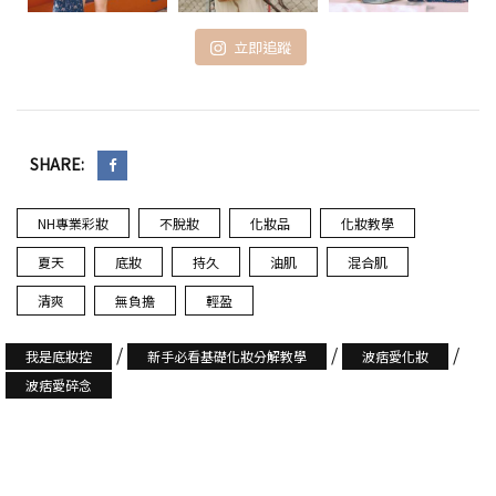
立即追蹤
SHARE:
NH專業彩妝
不脫妝
化妝品
化妝教學
夏天
底妝
持久
油肌
混合肌
清爽
無負擔
輕盈
/
/
/
我是底妝控
新手必看基礎化妝分解教學
波痞愛化妝
波痞愛碎念