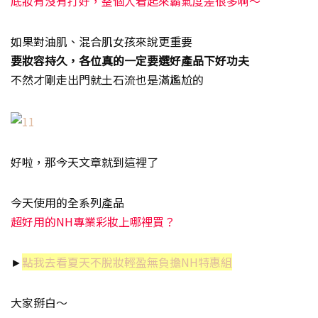
底妝有沒有打好，整個人看起來霸氣度差很多啊～
如果對油肌、混合肌女孩來說更重要
要妝容持久，各位真的一定要選好產品下好功夫
不然才剛走出門就土石流也是滿尷尬的
好啦，那今天文章就到這裡了
今天使用的全系列產品
超好用的NH專業彩妝上哪裡買？
►
點我去看夏天不脫妝輕盈無負擔NH特惠組
大家掰白～