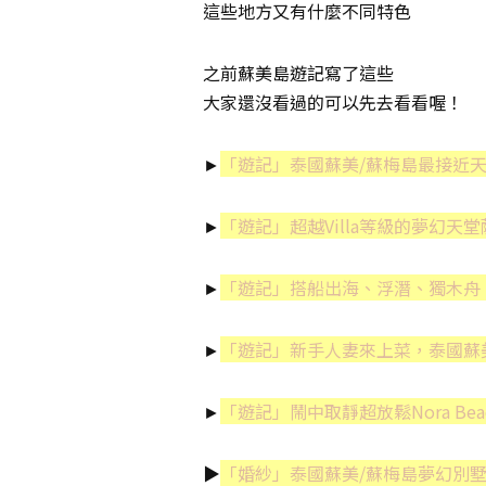
這些地方又有什麼不同特色
之前蘇美島遊記寫了這些
大家還沒看過的可以先去看看喔！
►
「遊記」泰國蘇美/蘇梅島最接近
►
「遊記」超越Villa等級的夢幻
►
「遊記」搭船出海、浮潛、獨木舟
►
「遊記」新手人妻來上菜，泰國蘇
►
「遊記」鬧中取靜超放鬆Nora B
▶
「婚紗」泰國蘇美/蘇梅島夢幻別