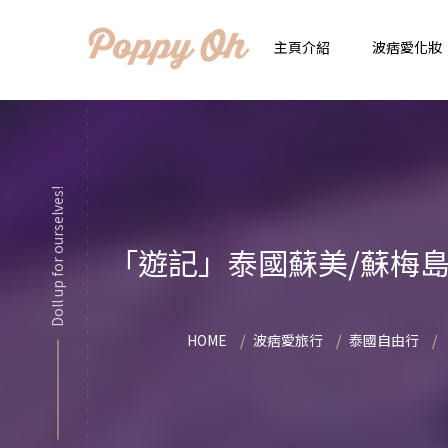
主頁介紹
波痞愛化妝
時
實用日常妝
顯
Doll up for ourselves!
化妝品用法解惑懶人
香
「遊記」泰國蘇美/蘇梅島自由
新手必看基礎化妝分
指
彩妝色彩學
自
HOME
波痞愛旅行
泰國自由行
化妝品大評比
想
化妝品大採購
飾