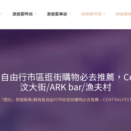
波痞愛時尚
波痞愛美容
波痞愛碎念
波痞愛
文青牢騷
尚單品大採購
海外網購教學
臉部保養
日本自由行
71的老屋改造
瘦穿搭
超強逛街地圖
私服穿搭
保養省錢攻略
首爾自由行
包
相片雜記
香惹人愛
季節穿搭
身體保養
峇里島自由行
行市區逛街購物必去推薦，Centra
解教學
小狗喔唷日記
甲也是閃亮亮
主題穿搭
汶大街/ARK bar/漁夫村
簡易編髮教學
長灘島自由行
藝術大學生活
己動手手工做！
染燙日記
泰國自由行
「遊記」泰國蘇美/蘇梅島自由行市區逛街購物必去推薦，CENTRALFESTIV
藝文活動
要什麼動手做
頭髮保養
巴黎自由行
品搭配
美髮小工具
美國自由行