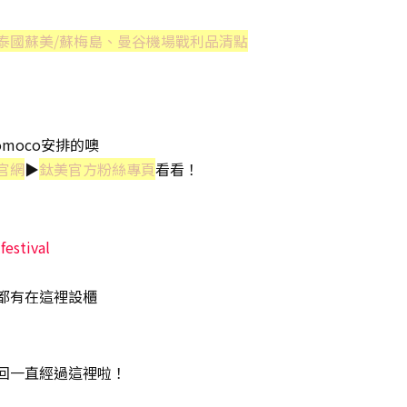
泰國蘇美/蘇梅島、曼谷機場戰利品清點
moco安排的噢
官網
▶
鈦美官方粉絲專頁
看看！
stival
都有在這裡設櫃
回一直經過這裡啦！