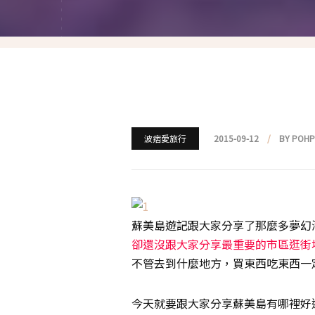
就愛仿妝
名人妝容解析
瘋狂特殊妝
我是底妝控
電力眉眼
波痞愛旅行
2015-09-12
BY POH
唇彩腮紅
超好用必敗刷具
蘇美島遊記跟大家分享了那麼多夢幻
化妝品收納
卻還沒跟大家分享最重要的市區逛街
不管去到什麼地方，買東西吃東西一
媽媽的日常妝
今天就要跟大家分享蘇美島有哪裡好