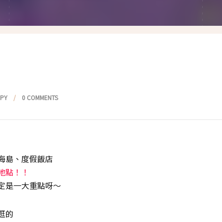
假髮變變變
香港自由行
塑身運動
台灣小旅行
減肥塑身週記
醫美小區
相聚好餐廳
PPY
0 COMMENTS
海島、度假飯店
地點！！
定是一大重點呀～
逛的