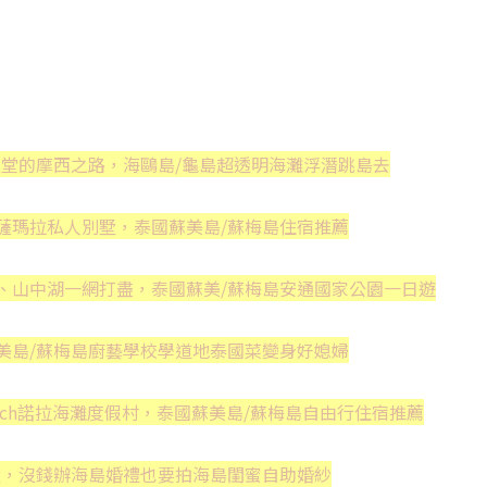
天堂的摩西之路，海鷗島/龜島超透明海灘浮潛跳島去
天堂薩瑪拉私人別墅，泰國蘇美島/蘇梅島住宿推薦
、山中湖一網打盡，泰國蘇美/蘇梅島安通國家公園一日遊
美島/蘇梅島廚藝學校學道地泰國菜變身好媳婦
each諾拉海灘度假村，泰國蘇美島/蘇梅島自由行住宿推薦
墅，沒錢辦海島婚禮也要拍海島閨蜜自助婚紗