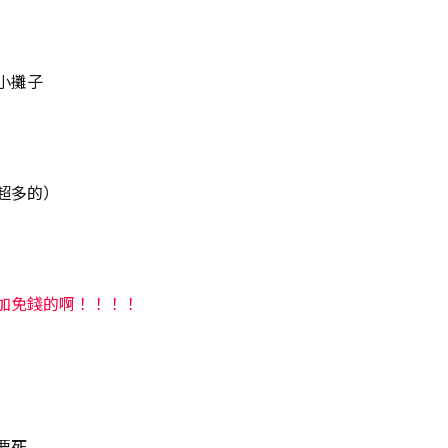
小攤子
超多的）
加免錢的啊！！！！
要死