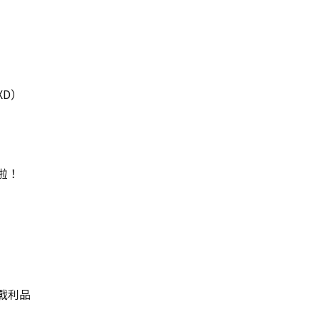
XD）
啦！
戰利品