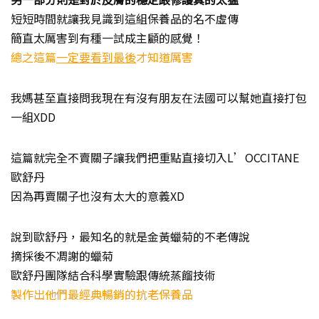
短短時間就讓我見識到這組保養品的名不虛傳
簡直太厲害到有種一試成主顧的感覺！
總之這篇
一定要看到最後
才知道厲害
我媽甚至直接問我現在有沒有朋友在法國可以幫她直接打包
一組XDD
這篇就完全不賣關子讓我們把重點直接切入L’OCCITANE
歐舒丹
因為再賣關子也沒有太大的意義XD
說到歐舒丹，最知名的就是金黃蠟菊的不老傳說
摘採後不凋謝的蠟菊
歐舒丹團隊結合科學實驗跟傳統蒸餾技術
製作出他們最經典暢銷的抗老保養品