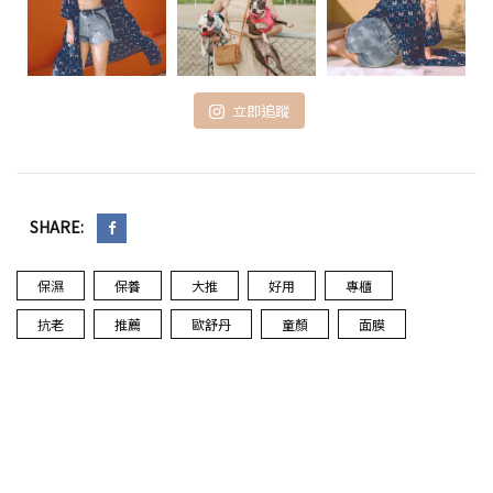
立即追蹤
SHARE:
保濕
保養
大推
好用
專櫃
抗老
推薦
歐舒丹
童顏
面膜