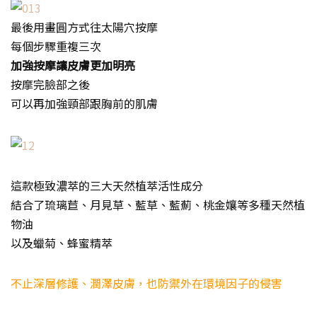
最後用畫圓方式往太陽穴按摩
每個步驟重複三次
加強按摩讓皮膚更加明亮
按摩完臉部之後
可以再加強頸部跟胸前的肌膚
這款極致濃萃的三大天然植萃活性成分
結合了琉璃苣、月見草、藍草、藍薊、桃金孃等多種天然植
物油
以及蠟菊、蜂蜜精萃
不止深層修護、潤澤皮膚，也防禦外在環境因子的侵害