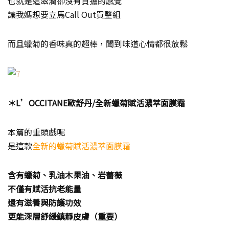
也就是這滋潤卻沒有負擔的感覺
讓我媽想要立馬Call Out買整組
而且蠟菊的香味真的超棒，聞到味道心情都很放鬆
＊L’OCCITANE歐舒丹/全新蠟菊賦活濃萃面膜霜
本篇的重頭戲呢
是這款
全新的蠟菊賦活濃萃面膜霜
含有蠟菊、乳油木果油、岩薔薇
不僅有賦活抗老能量
還有滋養與防護功效
更能深層舒緩鎮靜皮膚（重要）