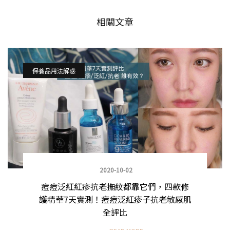
相關文章
保養品用法解惑
2020-10-02
痘痘泛紅紅疹抗老撫紋都靠它們，四款修
護精華7天實測！痘痘泛紅疹子抗老敏感肌
全評比