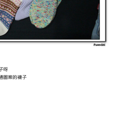
子呀
通圖案的襪子