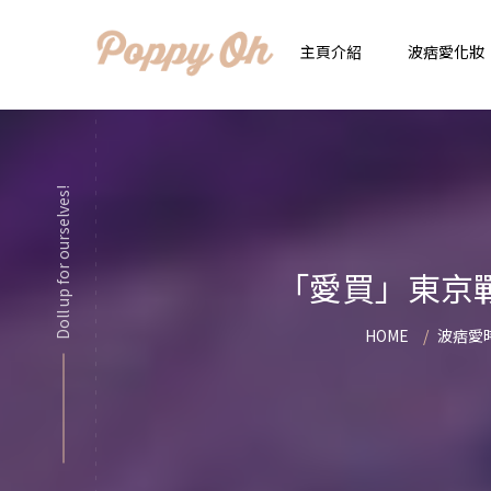
主頁介紹
波痞愛化妝
時
實用日常妝
Doll up for ourselves!
顯
化妝品用法解惑懶人
香
「愛買」東京
新手必看基礎化妝分
指
HOME
波痞愛
彩妝色彩學
自
化妝品大評比
想
化妝品大採購
飾