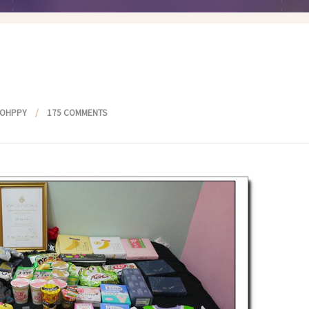
假髮變變變
香港自由行
塑身運動
台灣小旅行
減肥塑身週記
醫美小區
相聚好餐廳
POHPPY
175 COMMENTS