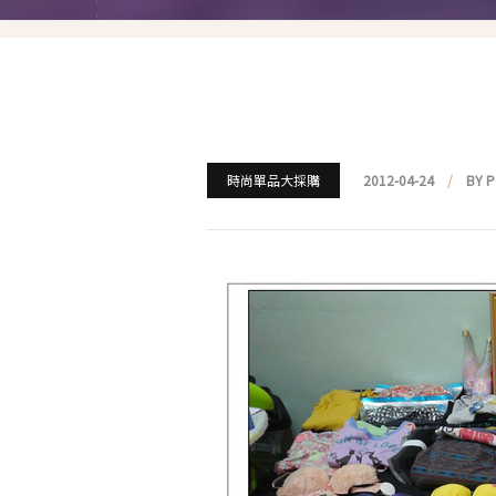
就愛仿妝
名人妝容解析
瘋狂特殊妝
我是底妝控
時尚單品大採購
2012-04-24
BY 
電力眉眼
唇彩腮紅
超好用必敗刷具
化妝品收納
媽媽的日常妝