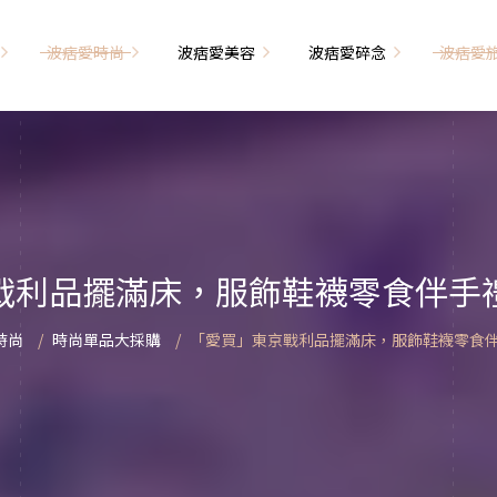
波痞愛時尚
波痞愛美容
波痞愛碎念
波痞愛
文青牢騷
尚單品大採購
海外網購教學
臉部保養
日本自由行
71的老屋改造
瘦穿搭
超強逛街地圖
私服穿搭
保養省錢攻略
首爾自由行
包
相片雜記
香惹人愛
季節穿搭
身體保養
峇里島自由行
戰利品擺滿床，服飾鞋襪零食伴手
解教學
小狗喔唷日記
甲也是閃亮亮
主題穿搭
簡易編髮教學
長灘島自由行
時尚
時尚單品大採購
「愛買」東京戰利品擺滿床，服飾鞋襪零食
藝術大學生活
己動手手工做！
染燙日記
泰國自由行
藝文活動
要什麼動手做
頭髮保養
巴黎自由行
品搭配
美髮小工具
美國自由行