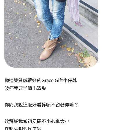
像這雙質感很好的Grace Gift牛仔靴
波痞我要半價出清啦
你問我說這麼好看幹嘛不留著穿唷？
欸拜託我當初尺碼不小心拿太小
穿起來腳要炸了啦