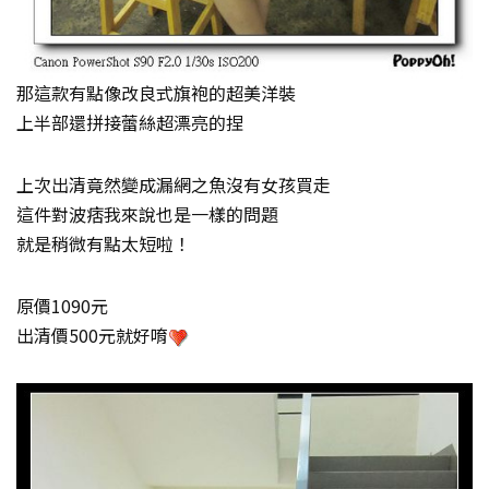
那這款有點像改良式旗袍的超美洋裝
上半部還拼接蕾絲超漂亮的捏
上次出清竟然變成漏網之魚沒有女孩買走
這件對波痞我來說也是一樣的問題
就是稍微有點太短啦！
原價1090元
出清價500元就好唷