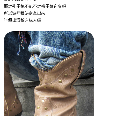
那穿靴子總不能不穿襪子讓它臭吧
所以波痞我決定拿出來
半價出清給有緣人囉