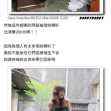
然後這件超美的飛鼠袖雪紡襯衫
出清價200元唷！！
因為我個人有太多雪紡襯衫了
真的不能放任它們這樣增生下去
就請有緣的女孩來帶它回家吧