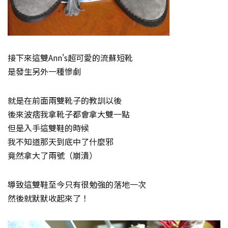
接下來這雙Ann's超可愛的流蘇短靴
是發生另外一種慘劇
就是在前面兩雙靴子的教訓以後
後來波痞我拿靴子都會拿大雙一點
但是入手這雙鞋的時候
我不知道那天到底中了什麼邪
竟然拿大了兩號（崩潰）
導致這雙鞋至今只有很勉強的落地一次
然後就默默收起來了！