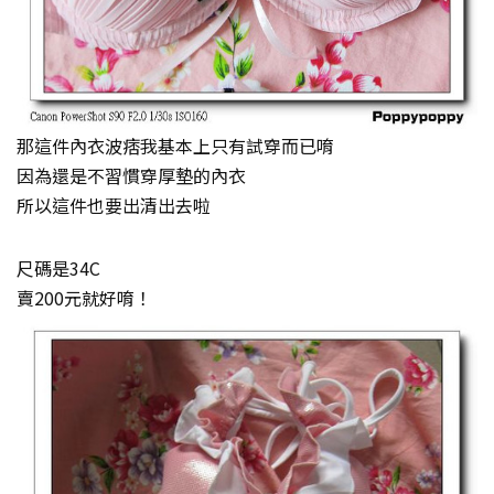
那這件內衣波痞我基本上只有試穿而已唷
因為還是不習慣穿厚墊的內衣
所以這件也要出清出去啦
尺碼是34C
賣200元就好唷！