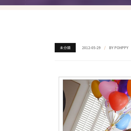
就愛仿妝
名人妝容解析
瘋狂特殊妝
我是底妝控
未分類
2012-05-29
BY POHPPY
電力眉眼
唇彩腮紅
超好用必敗刷具
化妝品收納
媽媽的日常妝