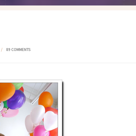
假髮變變變
香港自由行
塑身運動
台灣小旅行
減肥塑身週記
醫美小區
相聚好餐廳
89 COMMENTS