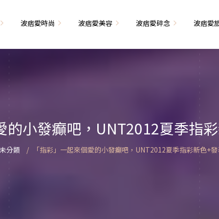
波痞愛時尚
波痞愛美容
波痞愛碎念
波痞愛
文青牢騷
尚單品大採購
海外網購教學
臉部保養
日本自由行
71的老屋改造
瘦穿搭
超強逛街地圖
私服穿搭
保養省錢攻略
首爾自由行
包
相片雜記
香惹人愛
季節穿搭
身體保養
峇里島自由行
的小發癲吧，UNT2012夏季指
解教學
小狗喔唷日記
甲也是閃亮亮
主題穿搭
簡易編髮教學
長灘島自由行
未分類
「指彩」一起來個愛的小發癲吧，UNT2012夏季指彩新色+
藝術大學生活
己動手手工做！
染燙日記
泰國自由行
藝文活動
要什麼動手做
頭髮保養
巴黎自由行
品搭配
美髮小工具
美國自由行