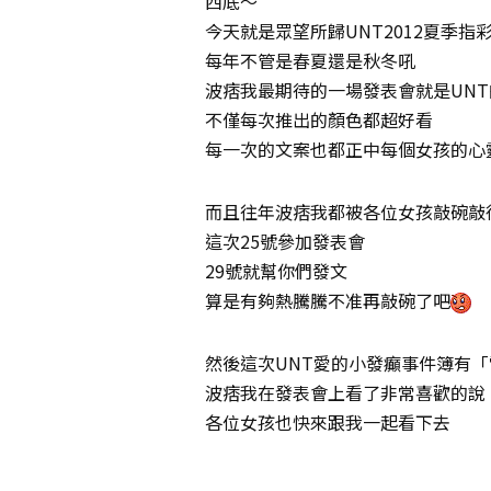
西底～
今天就是眾望所歸UNT2012夏季
每年不管是春夏還是秋冬吼
波痞我最期待的一場發表會就是UN
不僅每次推出的顏色都超好看
每一次的文案也都正中每個女孩的心
而且往年波痞我都被各位女孩敲碗敲
這次25號參加發表會
29號就幫你們發文
算是有夠熱騰騰不准再敲碗了吧
然後這次UNT愛的小發癲事件簿有
波痞我在發表會上看了非常喜歡的說
各位女孩也快來跟我一起看下去