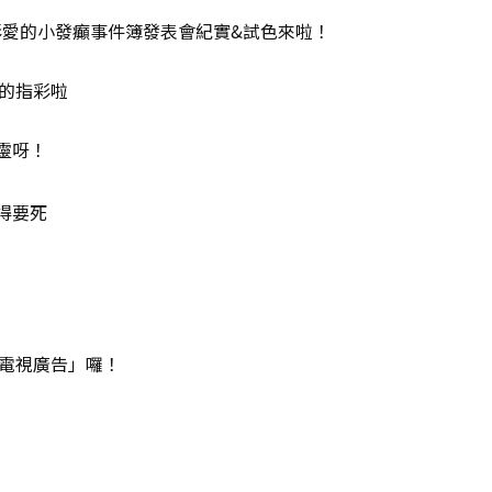
指彩愛的小發癲事件簿發表會紀實&試色來啦！
T的指彩啦
靈呀！
得要死
「電視廣告」囉！