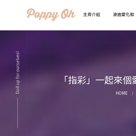
主頁介紹
波痞愛化妝
時
實用日常妝
Doll up for ourselves!
顯
化妝品用法解惑懶人
香
「指彩」一起來個愛
新手必看基礎化妝分
指
HOME
彩妝色彩學
自
化妝品大評比
想
化妝品大採購
飾