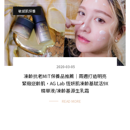
敏感肌保養
2020-03-05
凍齡抗老MIT保養品推薦｜兩週打造明亮
緊緻逆齡肌，AG Lab 恆妍肌凍齡基賦活9X
精華液/凍齡基源生乳霜
READ MORE