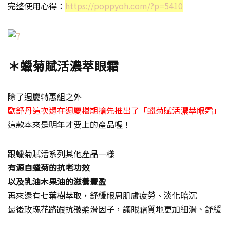
完整使用心得：
https://poppyoh.com/?p=5410
＊蠟菊賦活濃萃眼霜
除了週慶特惠組之外
歐舒丹這次還在週慶檔期搶先推出了「蠟菊賦活濃萃眼霜」
這款本來是明年才要上的產品喔！
跟蠟菊賦活系列其他產品一樣
有源自蠟菊的抗老功效
以及乳油木果油的滋養豐盈
再來還有七葉樹萃取，舒緩眼周肌膚疲勞、淡化暗沉
最後玫瑰花路跟抗皺柔滑因子，讓眼霜質地更加細滑、舒緩