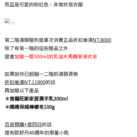
而且是可愛的粉紅色，非常好搭衣服
第二階滿額贈則是單次消費正品折扣後滿
NT.8000
除了有第一階的這些贈品之外
還會
加贈一瓶500ml的乳油木馬鞭草液式皂
如果說你已超越一二階的滿額資格
折扣後滿NT.11800
的話
再加贈以下產品
＊普羅旺斯家居潤手乳300ml
＊媽媽保姆檸檬皂100g
百貨預購+首四日
的話
還有歐舒丹40週年的限量小熊