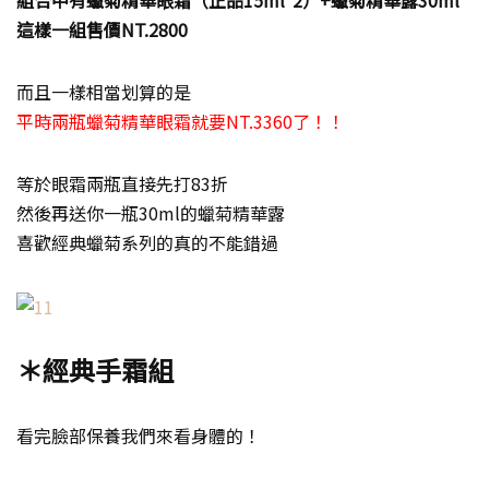
組合中有蠟菊精華眼霜（正品15ml*2）+蠟菊精華露30ml
這樣一組售價NT.2800
而且一樣相當划算的是
平時兩瓶蠟菊精華眼霜就要NT.3360了！！
等於眼霜兩瓶直接先打83折
然後再送你一瓶30ml的蠟菊精華露
喜歡經典蠟菊系列的真的不能錯過
＊經典手霜組
看完臉部保養我們來看身體的！