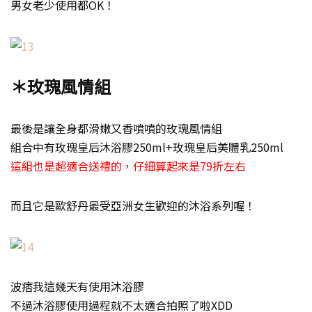
男女老少使用都OK！
＊玫瑰風情組
最後是讓全身都滑嫩又香噴噴的玫瑰風情組
組合中有玫瑰皇后沐浴膠250ml+玫瑰皇后美體乳250ml
這組也是超適合送禮的，仔細算起來是79折左右
而且它是歐舒丹最受亞洲女生歡迎的沐浴系列喔！
波痞我這幾天有使用沐浴膠
不過沐浴膠使用過程就不太適合拍照了啦XDD