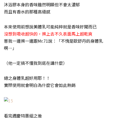
沐浴膠本身的香味雖然明顯但不會太濃郁
而且有香水的那種高級感
本來使用前想說美體乳可能純粹就是香味好聞而已
沒想到吸收超快的，擦上去不久表面馬上超乾爽
害我一邊擦一邊跟Mr.71說：「不愧是歐舒丹的身體乳
啊…」
（他一定搞不懂我到底在講什麼）
總之身體乳超好用耶！！
實際使用就會明白為什麼它會如此熱銷
看完週慶特惠組之後