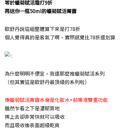
等於蠟菊賦活霜打9折
再送你一瓶50ml的蠟菊賦活菁露
歐舒丹說這組整體算下來是打78折
個人覺得真的是客氣了啊，實際感覺比78折還划算
為什麼明明不便宜，我還那麼推蠟菊賦活系列
（但其實這是歐舒丹最頂級的系列啦）
像蠟菊賦活菁露本身是化妝水+前導液雙重功能
雖然乍看之下是濃郁質地
擦上去卻非常快就可以吸收
而且吸收後表面超級乾爽