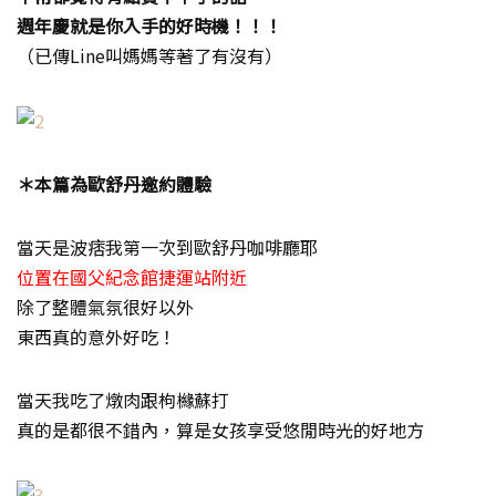
週年慶就是你入手的好時機！！！
（已傳Line叫媽媽等著了有沒有）
＊本篇為歐舒丹邀約體驗
當天是波痞我第一次到歐舒丹咖啡廳耶
位置在國父紀念館捷運站附近
除了整體氣氛很好以外
東西真的意外好吃！
當天我吃了燉肉跟枸櫞蘇打
真的是都很不錯內，算是女孩享受悠閒時光的好地方