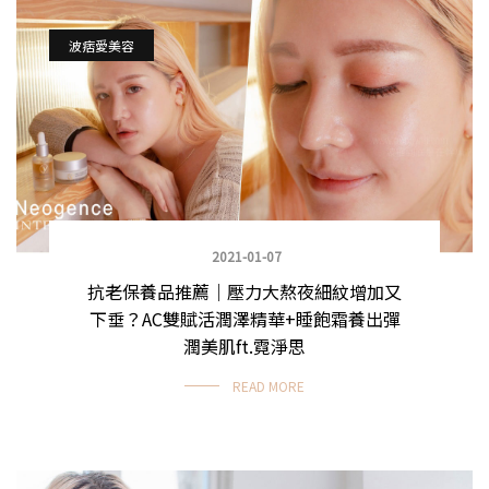
波痞愛美容
2021-01-07
抗老保養品推薦｜壓力大熬夜細紋增加又
下垂？AC雙賦活潤澤精華+睡飽霜養出彈
潤美肌ft.霓淨思
READ MORE