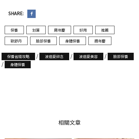
SHARE:
保養
划算
周年慶
好用
推薦
歐舒丹
臉部保養
身體保養
週年慶
/
/
/
保養省錢攻略
波痞愛碎念
波痞愛美容
臉部保養
/
身體保養
相關文章