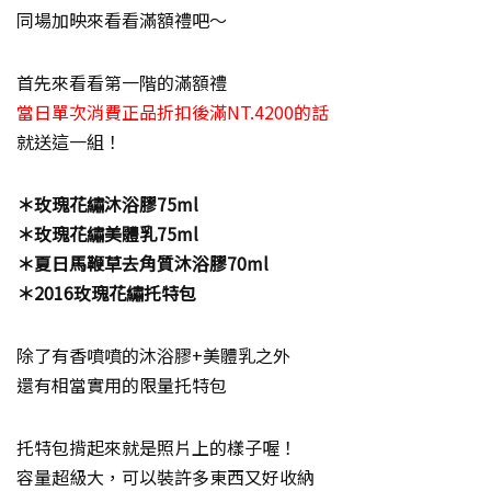
同場加映來看看滿額禮吧～
首先來看看第一階的滿額禮
當日單次消費正品折扣後滿NT.4200的話
就送這一組！
＊玫瑰花繡沐浴膠75ml
＊玫瑰花繡美體乳75ml
＊夏日馬鞭草去角質沐浴膠70ml
＊2016玫瑰花繡托特包
除了有香噴噴的沐浴膠+美體乳之外
還有相當實用的限量托特包
托特包揹起來就是照片上的樣子喔！
容量超級大，可以裝許多東西又好收納