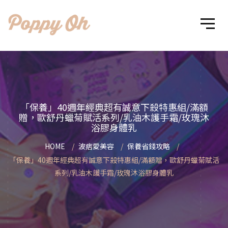
「保養」40週年經典超有誠意下殺特惠組/滿額
贈，歐舒丹蠟菊賦活系列/乳油木護手霜/玫瑰沐
浴膠身體乳
HOME
波痞愛美容
保養省錢攻略
「保養」40週年經典超有誠意下殺特惠組/滿額贈，歐舒丹蠟菊賦活
系列/乳油木護手霜/玫瑰沐浴膠身體乳