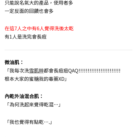
只能說名氣大的產品，使用者多
一定反面的回饋也會多
在這7人之中有6人覺得洗後太乾
有1人是洗完會長痘
微油肌：
「我每次洗
雪肌粹
都會長痘痘QAQ!!!!!!!!!!!!!!!!!!!!!!!
根本大家的蜜糖我的毒藥XD」
內乾外油混合肌：
「為何洗起來覺得乾澀…」
「我也覺得有點乾….」