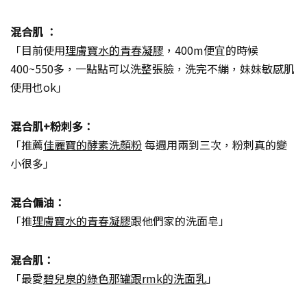
混合肌 ：
「目前使用
理膚寶水的青春凝膠
，400m便宜的時候
400~550多，一點點可以洗整張臉，洗完不繃，妹妹敏感肌
使用也ok」
混合肌+粉刺多：
「推薦
佳麗寶的酵素洗顏粉
每週用兩到三次，粉刺真的變
小很多」
混合偏油：
「推
理膚寶水的青春凝膠
跟他們家的洗面皂」
混合肌：
「最愛
碧兒泉的綠色那罐跟rmk的洗面乳
」