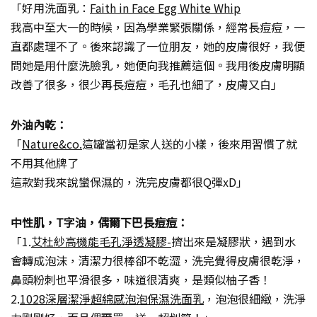
「好用洗面乳：
Faith in Face Egg White Whip
我高中至大一的時候，因為學業緊張關係，經常長痘痘，一
直都處理不了。後來認識了一位朋友，她的皮膚很好，我便
問她是用什麼洗臉乳，她便向我推薦這個。我用後皮膚明顯
改善了很多，很少再長痘痘，毛孔也細了，皮膚又白」
外油內乾：
「
Nature&co.
這罐當初是家人送的小樣，後來用習慣了就
不用其他牌了
這款對我來說蠻保濕的，洗完皮膚都很Q彈xD」
中性肌，T字油，偶爾下巴長痘痘：
「1.
艾杜紗高機能毛孔淨透凝膠-
擠出來是凝膠狀，遇到水
會轉成泡沫，清潔力很棒卻不乾澀，洗完覺得皮膚很乾淨，
鼻頭粉刺也平滑很多，味道很清爽，是類似柚子香！
2.
1028深層潔淨超綿感泡泡保濕洗面乳
，泡泡很細緻，洗淨