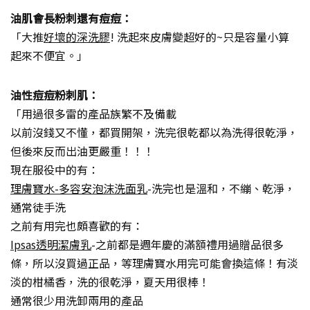
油肌會長粉刺還有痘痘：
「大推
好壞的深洗膠
! 洗起來皮膚變超好的~只是容量小算
起來不便宜。」
油性痘痘粉刺肌：
「用過很多雷的產品族繁不及備載
以前沒錢又不懂，都買開架，洗完很乾都以為洗得很乾淨，
但後來反而出油更嚴重！！！
現在服役中的有：
理膚寶水-多容安泡沫洗面乳
-洗完也是溫和，不繃、乾淨，
通常徒手洗
之前有用完也頗喜歡的有：
Ipsas透明潔膚乳
-之前都是週年慶的滿額禮用過贈品很多
條，所以沒買過正品，等理膚寶水用完可能會換這條！有淡
淡的柑橘香，洗的很乾淨，夏天用很棒！
通常很少用洗卸兩用的產品