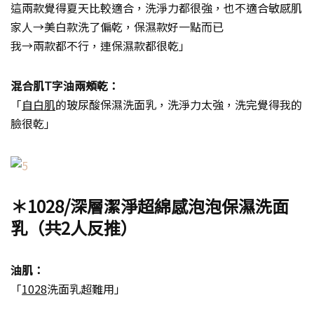
這兩款覺得夏天比較適合，洗淨力都很強，也不適合敏感肌
家人→美白款洗了偏乾，保濕款好一點而已
我→兩款都不行，連保濕款都很乾」
混合肌T字油兩頰乾：
「
自白肌
的玻尿酸保濕洗面乳，洗淨力太強，洗完覺得我的
臉很乾」
＊1028/深層潔淨超綿感泡泡保濕洗面
乳（共2人反推）
油肌：
「
1028
洗面乳超難用」