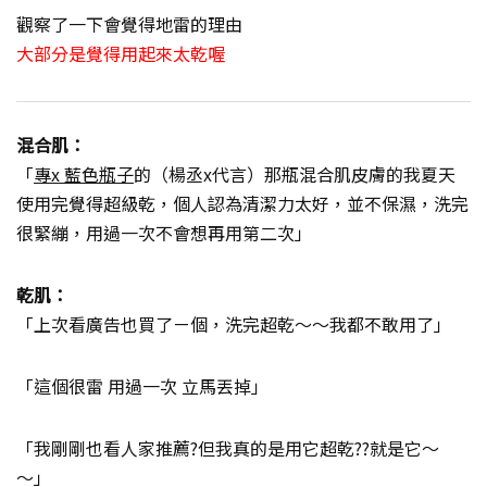
觀察了一下會覺得地雷的理由
大部分是覺得用起來太乾喔
混合肌：
「
專x 藍色瓶子
的（楊丞x代言）那瓶混合肌皮膚的我夏天
使用完覺得超級乾，個人認為清潔力太好，並不保濕，洗完
很緊繃，用過一次不會想再用第二次」
乾肌：
「上次看廣告也買了ㄧ個，洗完超乾～～我都不敢用了」
「這個很雷 用過一次 立馬丟掉」
「我剛剛也看人家推薦?但我真的是用它超乾??就是它～
～」