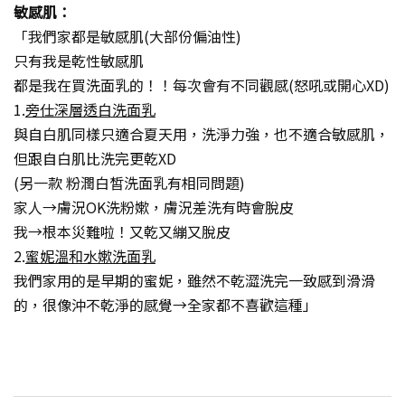
敏感肌：
「我們家都是敏感肌(大部份偏油性)
只有我是乾性敏感肌
都是我在買洗面乳的！！每次會有不同觀感(怒吼或開心XD)
1.
旁仕深層透白洗面乳
與自白肌同樣只適合夏天用，洗淨力強，也不適合敏感肌，
但跟自白肌比洗完更乾XD
(另一款 粉潤白皙洗面乳有相同問題)
家人→膚況OK洗粉嫰，膚況差洗有時會脫皮
我→根本災難啦！又乾又繃又脫皮
2.
蜜妮溫和水嫰洗面乳
我們家用的是早期的蜜妮，雖然不乾澀洗完一致感到滑滑
的，很像沖不乾淨的感覺→全家都不喜歡這種」