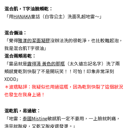
混合肌，T字油臉頰乾：
「用
HANAKA
童話（白雪公主）洗面乳超地雷～」
混合偏油：
「覺得
雅漾的潔面凝膠
沒辦法洗的很乾淨，也比較難起泡，
我是混合肌T字很油」
混合兩頰易乾：
「雷品就是
露得清 黃色的那瓶
（太久遠忘記名字）洗了兩
頰感覺乾到快裂了不是開玩笑！！可怕！印象非常深刻
XDDD」
＊波痞點評：我疑似也用過這瓶，因為乾到快裂了這個狀況
也發生在我身上過！
混乾肌，易過敏：
「地雷：
泰國Mistine
敏感肌一定不要用，一上臉就刺痛，
洗完就脫皮，又乾又脫皮還發燙。」