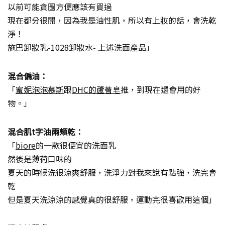
以前可能貪圖方便應該有買過
現在都分很開，因為我是油性肌，所以有上妝的話，會洗乾
淨！
施巴卸妝乳-1028卸妝水- 上述洗面產品」
混合偏油：
「
蜜妮泡泡慕斯
跟
DHC的蘆薈皂
推，到現在還會用的好
物。」
混合肌t字油兩頰乾：
「
biore
的一款很便宜的洗面乳
然後是
薄荷
口味的
夏天的時候洗很涼爽舒服，洗淨力對我來說有點強，洗完會
乾
但是夏天洗涼涼的感覺真的很舒服，運動完很喜歡用這個」