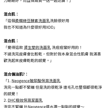
力剛剛好，而且偶爾買一送一超划算！」
混合肌：
「這個
柔蝶綠豆酵素洗面乳
洗臉很好用
我也不知道為什麼很好用XDD」
混合肌：
「覺得這款
資生堂的洗面乳
洗痘痘蠻好用的！
不過洗完皮膚會比較乾，但對於我本身混合性肌膚 我滿喜
歡洗起來皮膚乾乾的感覺。」
混合偏油肌?：
「1.
Neogence玻尿酸保濕洗面乳
洗完一點都不緊繃 但是洗的很乾淨 連毛孔也整個都很乾淨
的感覺！
2.
DHC極效保濕潔面乳
洗完不緊繃 比Neogence還水潤一點點的感覺～