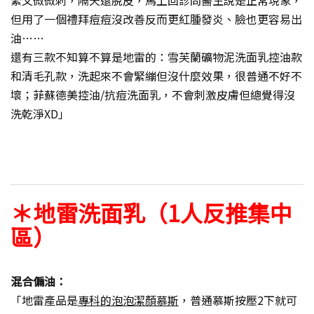
但用了一個禮拜痘痘沒改善反而更紅腫發炎、臉也更容易出
油……
還有三款不知算不算是地雷的：雪芙蘭礦物泥洗面乳控油款
和清毛孔款，洗起來不會緊繃但沒什麼效果，很普通不好不
壞；菲蘇德美控油/抗痘洗面乳，不會刺激皮膚但總覺得沒
洗乾淨XD」
＊地雷洗面乳（1人反推集中
區）
混合偏油：
「地雷產品是
專科的泡泡潔顏慕斯
，普通慕斯按壓2下就可