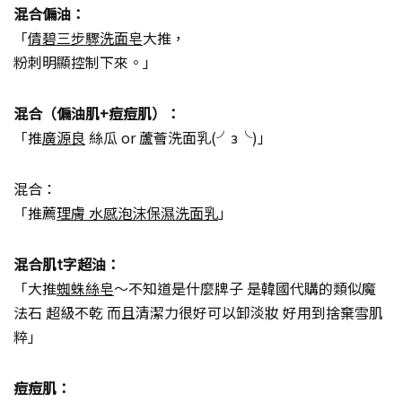
混合偏油：
「
倩碧三步驟洗面皂
大推，
粉刺明顯控制下來。」
混合（偏油肌+痘痘肌）：
「推
廣源良
絲瓜 or 蘆薈洗面乳(╯з╰)」
混合：
「推薦
理膚 水感泡沫保濕洗面乳
」
混合肌t字超油：
「大推
蜘蛛絲皂
～不知道是什麼牌子 是韓國代購的類似魔
法石 超級不乾 而且清潔力很好可以卸淡妝 好用到捨棄雪肌
粹」
痘痘肌：