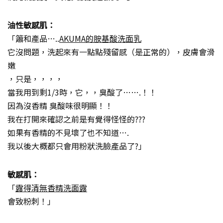
油性敏感肌：
「簫和產品…..
AKUMA的胺基酸洗面乳
它沒問題，洗起來有一點點殘留感（是正常的），皮膚會滑
嫩
，只是，，，，
當我用到剩1/3時，它，，臭酸了…….！！
因為沒香精 臭酸味很明顯！！
我在打開來確認之前是有覺得怪怪的???
如果有香精的不見壞了也不知道….
我以後大概都只會用粉狀洗臉產品了?」
敏感肌：
「
露得清無香精洗面露
會致粉刺！」