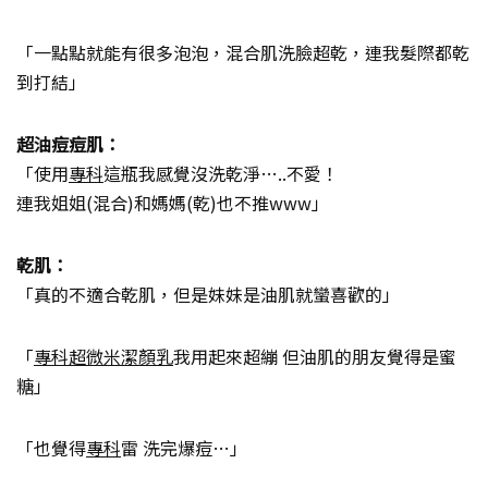
「一點點就能有很多泡泡，混合肌洗臉超乾，連我髮際都乾
到打結」
超油痘痘肌：
「使用
專科
這瓶我感覺沒洗乾淨…..不愛！
連我姐姐(混合)和媽媽(乾)也不推www」
乾肌：
「真的不適合乾肌，但是妹妹是油肌就蠻喜歡的」
「
專科超微米潔顏乳
我用起來超繃 但油肌的朋友覺得是蜜
糖」
「也覺得
專科
雷 洗完爆痘…」