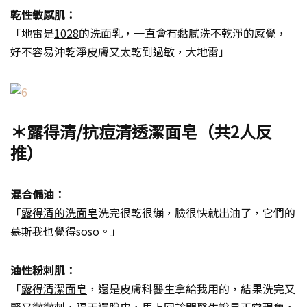
乾性敏感肌：
「地雷是
1028
的洗面乳，一直會有黏膩洗不乾淨的感覺，
好不容易沖乾淨皮膚又太乾到過敏，大地雷」
＊露得清/抗痘清透潔面皂（共2人反
推）
混合偏油：
「
露得清的洗面皂
洗完很乾很繃，臉很快就出油了，它們的
慕斯我也覺得soso。」
油性粉刺肌：
「
露得清潔面皂
，還是皮膚科醫生拿給我用的，結果洗完又
緊又微微刺，隔天還脫皮，馬上回診問醫生說是正常現象，