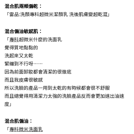
混合肌兩頰偏乾：
「雷品:洗顏專科超微米潔顏乳 洗後肌膚變超乾澀」
混合偏油敏感肌：
「
專科
超微米什麼的洗面乳
覺得質地黏黏的
洗起來又太乾
緊繃到不行呀……
因為前面卸妝都會清潔的很徹底
而且我皮膚很敏感
所以洗臉的產品一用到太乾的有時候都會很不舒服
而且總覺得用清潔力太強的洗臉產品反而會更加速出油速
度」
混合肌偏油：
「
專科微米洗面乳