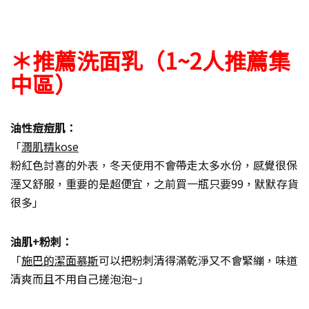
＊推薦洗面乳（1~2人推薦集
中區）
油性痘痘肌：
「
潤肌精kose
粉紅色討喜的外表，冬天使用不會帶走太多水份，感覺很保
溼又舒服，重要的是超便宜，之前買一瓶只要99，默默存貨
很多」
油肌+粉刺：
「
施巴的潔面慕斯
可以把粉刺清得滿乾淨又不會緊繃，味道
清爽而且不用自己搓泡泡~」