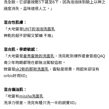
洗全臉，它卻要按壓5下甚至6下，因為泡泡抹到臉上以神之
速度消失，且味道很人工。」
混合性肌膚：
「大地雷是
UNT的泡泡洗面乳
神乾的超不舒服又緊繃 不推」
混合肌，季節敏感：
「大地雷是
曼秀雷敦的洗面乳
，洗完乾到爆炸還會冒痘QAQ
青少年時期都現在都無法駕馭這款。
微雷是
sk2新的那款洗面乳
，雷點是很貴，用起來卻沒有
orbis好用XD」
混合偏油肌：
「地雷有
missha洗面乳
洗淨力很差，洗完有種只洗一半的感覺XD」