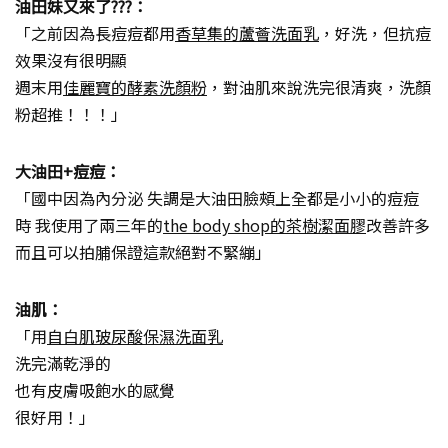
油田妹又來了???：
「之前因為長痘痘都用
香草集的蘆薈洗面乳
，好洗，但抗痘
效果沒有很明顯
週末用
佳麗寶的酵素洗顏粉
，對油肌來說洗完很清爽，洗顏
粉超推！！！」
大油田+痘痘：
「國中因為內分泌 失調是大油田臉頰上全都是小小的痘痘
時 我使用了兩三年的
the body shop的茶樹潔面膠
改善許多
而且可以拍脯保證這款絕對不緊繃」
油肌：
「用
自白肌玻尿酸保濕洗面乳
洗完滿乾淨的
也有皮膚吸飽水的感覺
很好用！」