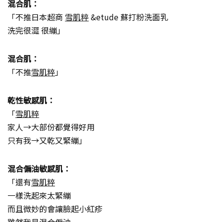
混合肌：
「不推日本超商
雪肌粹
&etude 蘇打粉洗面乳
洗完很澀 很繃」
混合肌：
「不推
雪肌粹
」
乾性敏感肌：
「
雪肌粹
家人→大部份都覺得好用
只有我→又乾又緊繃」
混合偏油敏感肌：
「還有
雪肌粹
一樣洗起來太緊繃
而且微妙的會讓臉起小紅疹