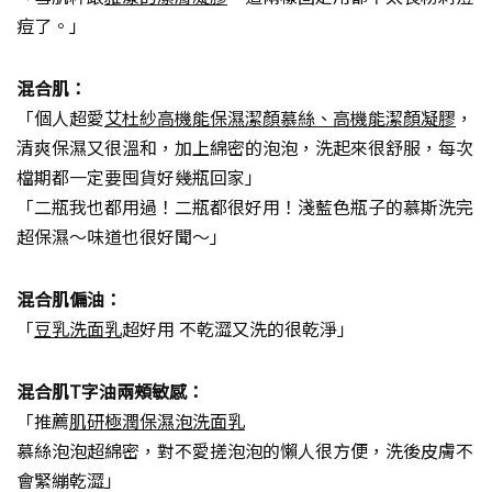
痘了。」
混合肌：
「個人超愛
艾杜紗高機能保濕潔顏慕絲、高機能潔顏凝膠
，
清爽保濕又很溫和，加上綿密的泡泡，洗起來很舒服，每次
檔期都一定要囤貨好幾瓶回家」
「二瓶我也都用過！二瓶都很好用！淺藍色瓶子的慕斯洗完
超保濕～味道也很好聞～」
混合肌偏油：
「
豆乳洗面乳
超好用 不乾澀又洗的很乾淨」
混合肌T字油兩頰敏感：
「推薦
肌研極潤保濕泡洗面乳
慕絲泡泡超綿密，對不愛搓泡泡的懶人很方便，洗後皮膚不
會緊繃乾澀」