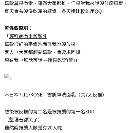
這款算是微雷，雖然大家都推，但是對我來說沒什麼感覺，
夏天會有沒洗乾淨的感覺，冬天還比較能用QQ」
乾性敏感肌：
「
專科超微米潔顏乳
這款很紅的平價洗面乳我也沒放過
家人→大家都超愛這款，會要求回購
只有我→無話可說~~還是乾澀(暈)」
＊日本7-11/KOSE’雪肌粹洗面乳（共7人反推）
然後被反推的第二名是被推薦的第一名XDD
（整理著都笑了）
雖然說推薦人數是有20人啦