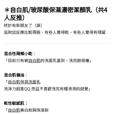
＊自白肌/玻尿酸保濕濃密潔顏乳（共4
人反推）
終於有新朋友了（誤）
這款話反應比較兩極，有些人覺得乾，有些人覺得有殘留
混合性兩頰小乾
：
「目前只有被
自白肌
的洗面乳雷到，洗完臉很癢」
混合肌偏油
：
「
自白肌保濕洗面乳
洗淨力超差QQ 而且不喜歡洗完有種滑滑的感覺」
乾性敏感肌：
「
自白肌
美白款與保濕款