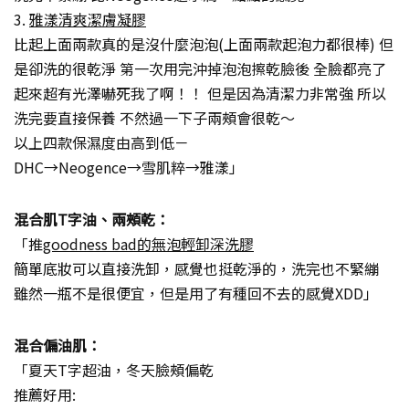
3.
雅漾清爽潔膚凝膠
比起上面兩款真的是沒什麼泡泡(上面兩款起泡力都很棒) 但
是卻洗的很乾淨 第一次用完沖掉泡泡擦乾臉後 全臉都亮了
起來超有光澤嚇死我了啊！！ 但是因為清潔力非常強 所以
洗完要直接保養 不然過一下子兩頰會很乾～
以上四款保濕度由高到低－
DHC→Neogence→雪肌粹→雅漾」
混合肌T字油、兩頰乾：
「推
goodness bad的無泡輕卸深洗膠
簡單底妝可以直接洗卸，感覺也挺乾淨的，洗完也不緊繃
雖然一瓶不是很便宜，但是用了有種回不去的感覺XDD」
混合偏油肌：
「夏天T字超油，冬天臉頰偏乾
推薦好用: