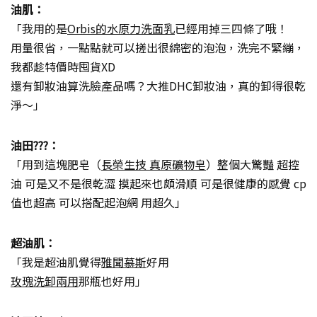
油肌：
「我用的是
Orbis的水原力洗面乳
已經用掉三四條了哦！
用量很省，一點點就可以搓出很綿密的泡泡，洗完不緊繃，
我都趁特價時囤貨XD
還有卸妝油算洗臉產品嗎？大推DHC卸妝油，真的卸得很乾
淨～」
油田???：
「用到這塊肥皂（
長榮生技 真原礦物皂
）整個大驚豔 超控
油 可是又不是很乾澀 摸起來也頗滑順 可是很健康的感覺 cp
值也超高 可以搭配起泡網 用超久」
超油肌：
「我是超油肌覺得
雅聞慕斯
好用
玫瑰洗卸兩用
那瓶也好用」