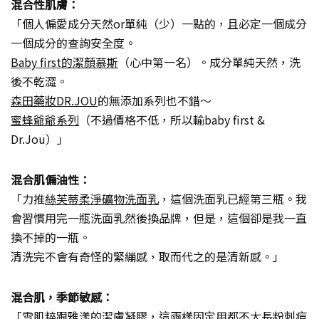
混合性肌膚：
「個人偏愛成分天然or單純（少）一點的，且必定一個成分
一個成分的查詢安全度。
Baby first的潔顏慕斯
（心中第一名）。成分單純天然，洗
後不乾澀。
森田藥妝DR.JOU
的無添加系列也不錯～
蜜蜂爺爺系列
（不過價格不低，所以輸baby first &
Dr.Jou）」
混合肌偏油性：
「力推
絲芙蒂柔淨礦物洗面乳
，這個洗面乳已經第三瓶。我
會習慣用完一瓶洗面乳然後換品牌，但是，這個卻是我一直
換不掉的一瓶。
清洗完不會有奇怪的緊繃感，取而代之的是清新感。」
混合肌，季節敏感：
「雪肌粹跟
雅漾的潔膚凝膠
，這兩樣固定用都不太長粉刺痘