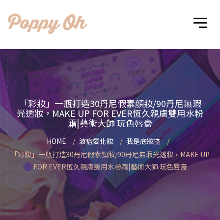
「彩妝」一瓶打造30丹尼假素顏妝/90丹尼無瑕
光透妝，MAKE UP FOR EVER恆久親膚雙用水粉
霜|藝術大師 玩色唇膏
HOME
波痞愛化妝
我是底妝控
「彩妝」一瓶打造30丹尼假素顏妝/90丹尼無瑕光透妝，MAKE UP
FOR EVER恆久親膚雙用水粉霜|藝術大師 玩色唇膏