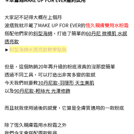
＊本篇為MAKE UP FOR EVER邀約試用
大家記不記得大概在上個月
波痞我就示範了MAKE UP FOR EVER的
恆久親膚雙用水粉霜
搭配他們家的
斜型海綿
，打造了簡單的
60丹尼 微裸肌 水感
透亮妝
►
斜型海綿水透亮妝教學點我
但是，這個熱銷20年再升級的粉底液真的沒那麼簡單
透過不同工具，可以打造出非常多變的妝感
今天我們就要教
30丹尼妝-羽隱形 天生美肌
以及
90丹尼妝-輕絲光 光澤修飾
而且就我使用過後的感覺，它算是全膚質適用的一款粉底
除了恆久親膚霜用水粉霜之外
我們今天會搭配兩款刷具