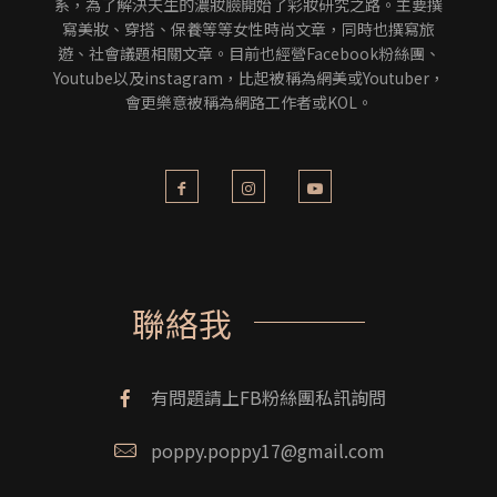
系，為了解決天生的濃妝臉開始了彩妝研究之路。主要撰
寫美妝、穿搭、保養等等女性時尚文章，同時也撰寫旅
遊、社會議題相關文章。目前也經營Facebook粉絲團、
Youtube以及instagram，比起被稱為網美或Youtuber，
會更樂意被稱為網路工作者或KOL。
聯絡我
有問題請上FB粉絲團私訊詢問
poppy.poppy17@gmail.com