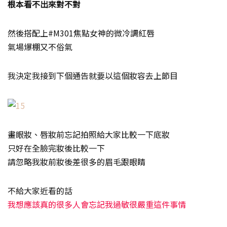
根本看不出來對不對
然後搭配上#M301焦點女神的微冷調紅唇
氣場爆棚又不俗氣
我決定我接到下個通告就要以這個妝容去上節目
畫眼妝、唇妝前忘記拍照給大家比較一下底妝
只好在全臉完妝後比較一下
請忽略我妝前妝後差很多的眉毛跟眼睛
不給大家近看的話
我想應該真的很多人會忘記我過敏很嚴重這件事情