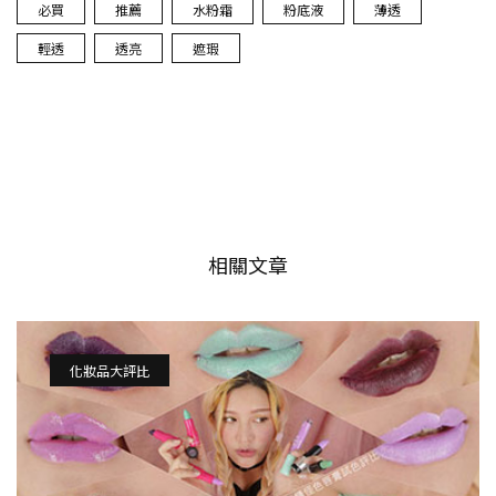
必買
推薦
水粉霜
粉底液
薄透
輕透
透亮
遮瑕
相關文章
化妝品大評比