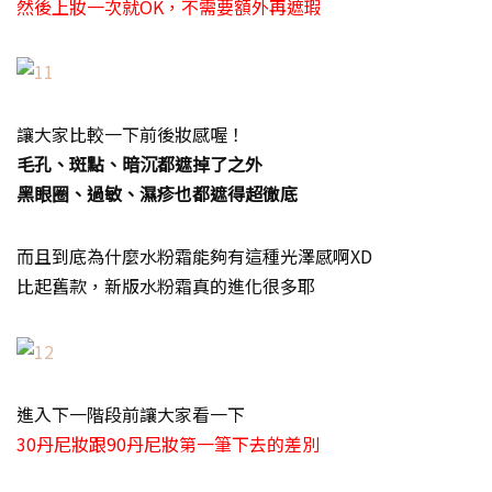
然後上妝一次就OK，不需要額外再遮瑕
讓大家比較一下前後妝感喔！
毛孔、斑點、暗沉都遮掉了之外
黑眼圈、過敏、濕疹也都遮得超徹底
而且到底為什麼水粉霜能夠有這種光澤感啊XD
比起舊款，新版水粉霜真的進化很多耶
進入下一階段前讓大家看一下
30丹尼妝跟90丹尼妝第一筆下去的差別