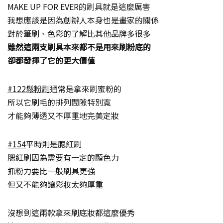
MAKE UP FOR EVER的刷具就是這麼厲害
我想應該是因為創辦人本身也是畫家的關係
對於筆刷、色彩的了解比其他品牌多很多
雖然這兩支刷具本來都不是用來刷粉底的
卻都發揮了它的更大價值
#122鬆粉刷
通常是拿來刷蜜粉的
所以它刷毛的排列間隙特別寬
才能夠薄透又不厚重地完美定妝
#154
平時則是腮紅刷
腮紅刷因為需要有一定的顯色力
抓粉力要比一般刷具更強
但又不能夠讓彩妝太夠厚重
沒想到這兩款拿來刷底妝都這麼優秀