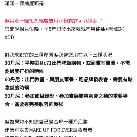
滿滿一個抽屜都是
但其實一罐恆久親膚雙用水粉霜就可以搞定了
只能說相見恨晚，早5年研發出來我就不用整抽屜粉底啦
XDD
對我來說它的三種厚薄度我會運用在以下三種狀況
30丹尼：平時跟Mr.71出門吃飯購物，或到畫室畫圖，不需
要過度打扮的時候
60丹尼：出門教畫、與朋友聚餐、跑品牌發表會，需要有點
妝感的時候
90丹尼：參加節目錄影、參加畫展開幕茶會之類的重要場
合，需要有完美妝容的時候
但如果妳不知道自己適合哪一種丹尼妝
建議可以去MAKE UP FOR EVER試妝看看