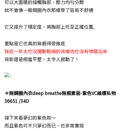
可以大面積的接觸胸部，壓力均勻分散
就不會像一般鋼圈內衣那樣穿了容易不舒適
它又提升了穩定度，將胸部上托至正確位置,
重點是它也真的無痕得很徹底
我近一年太忙沒運動鬆掉的背後肉也沒有噴發出來
背影還是相當平整，太令人感動了！
＊無鋼圈內衣deep breathe無痕素面-紫色VC維娜私物
36651 /34D
接下來看夢幻的紫色款～
而且紫色可不只夢幻而已，也非常實搭