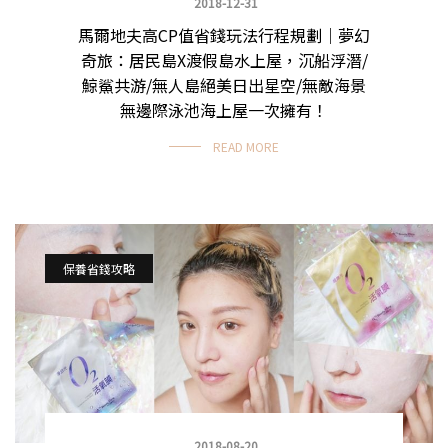
2018-12-31
馬爾地夫高CP值省錢玩法行程規劃｜夢幻
奇旅：居民島X渡假島水上屋，沉船浮潛/
鯨鯊共游/無人島絕美日出星空/無敵海景
無邊際泳池海上屋一次擁有！
READ MORE
保養省錢攻略
2018-08-20