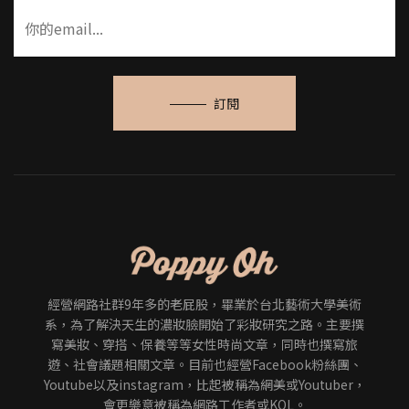
訂閱
經營網路社群9年多的老屁股，畢業於台北藝術大學美術
系，為了解決天生的濃妝臉開始了彩妝研究之路。主要撰
寫美妝、穿搭、保養等等女性時尚文章，同時也撰寫旅
遊、社會議題相關文章。目前也經營Facebook粉絲團、
Youtube以及instagram，比起被稱為網美或Youtuber，
會更樂意被稱為網路工作者或KOL。