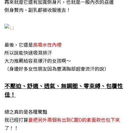
再來就是它還有加寬側身片，也就是一般內衣的劦邊
側身贅肉、副乳都被收服進去！
最後，它還是
高吸水性內裡
所以說能快速吸濕排汗
大力推薦給容易爆汗的女孩啊～
（身邊好多女性朋友因為豐滿胸部超會流汗的說）
不壓迫、舒適、透氣、無鋼圈、零束縛、包覆性
佳！
總之真的是各種驚豔
我已經打算
要把另外兩個有出到C跟D的素面款也包下來
了！！