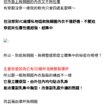
但市面上無鋼圈的內衣又不夠包覆
有穿跟沒穿一樣我的軟肉只會四處亂竄啊～
但沒想到VC維娜私物這款無鋼圈內衣不僅舒適、不壓迫
穿起來包覆性還超強、超集中
所以，到底無鋼圈、無襯墊還那麼立體集中的秘密在哪裡？
主要就是因為它有3D模杯泡棉壓製罩杯
所以跟一般無鋼圈內衣扁扁的構造不一樣
它是立體版型，由外往內均勻貼合乳房
能收覆副乳集中胸型，改善副乳跟外擴的問題！
而且藉由罩杯無鋼圈