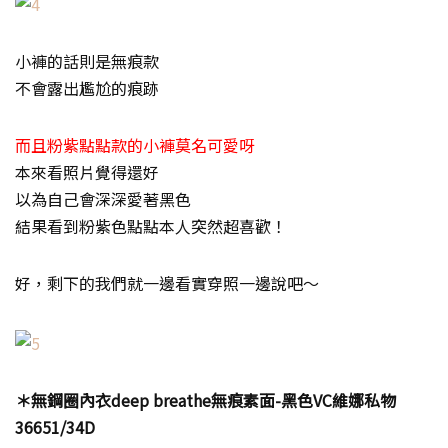
小褲的話則是無痕款
不會露出尷尬的痕跡
而且粉紫點點款的小褲莫名可愛呀
本來看照片覺得還好
以為自己會深深愛著黑色
結果看到粉紫色點點本人突然超喜歡！
好，剩下的我們就一邊看實穿照一邊說吧～
＊無鋼圈內衣deep breathe無痕素面-黑色VC維娜私物
36651/34D