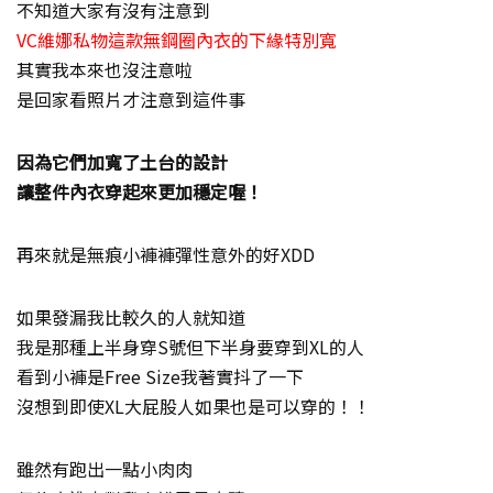
不知道大家有沒有注意到
VC維娜私物這款無鋼圈內衣的下緣特別寬
其實我本來也沒注意啦
是回家看照片才注意到這件事
因為它們加寬了土台的設計
讓整件內衣穿起來更加穩定喔！
再來就是無痕小褲褲彈性意外的好XDD
如果發漏我比較久的人就知道
我是那種上半身穿S號但下半身要穿到XL的人
看到小褲是Free Size我著實抖了一下
沒想到即使XL大屁股人如果也是可以穿的！！
雖然有跑出一點小肉肉