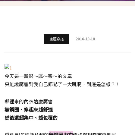
主題穿搭
2016-10-18
今天是一篇很～厲～害～的文章
只能說厲害到我自己都嚇了一大跳啊，到底是怎樣？！
哪裡來的內衣這麼厲害
無鋼圈、穿起來超舒適
然後還超集中、超包覆的
重點是VC維娜私物的
無鋼圈內衣
價格還相當實惠親民