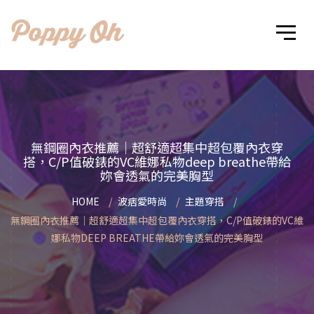
無鋼圈內衣推薦｜超舒適超集中超包覆內衣穿
搭，C/P值破錶的VC維娜私物deep breathe帶給
妳會透氣的完美胸型
HOME
波痞愛時尚
主題穿搭
無鋼圈內衣推薦｜超舒適超集中超包覆內衣穿搭，C/P值破錶的VC維
娜私物DEEP BREATHE帶給妳會透氣的完美胸型