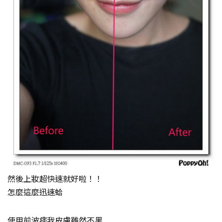
然後上妝超快速就好啦！！
怎麼這麼迅速蛤
使用前波痞我皮膚雖然不黑