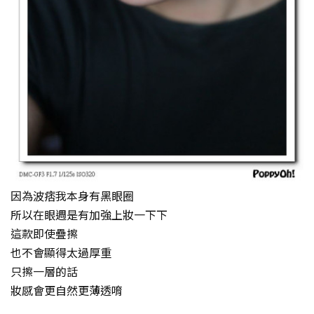
因為波痞我本身有黑眼圈
所以在眼週是有加強上妝一下下
這款即使疊擦
也不會顯得太過厚重
只擦一層的話
妝感會更自然更薄透唷