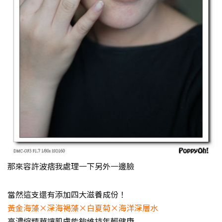
那來容許波痞我處理一下另外一邊臉
當然這支還有添加四大滋養成份！
黃金海藻×深海褐藻×白夏菊×海洋深層水
高濃縮精華讓肌膚能夠維持年輕健康