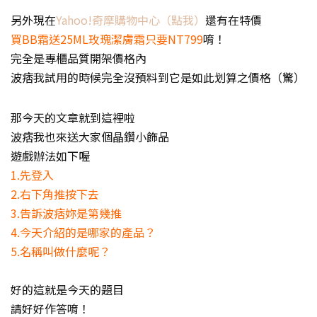
另外現在
Yahoo!奇摩購物中心（點我）
還有在特價
買BB霜送25ML玫瑰潔膚霜只要NT799
唷！
完全是專櫃品質開架價格內
波痞我試用的時候完全沒預料到它是如此划算之價格（驚）
那今天的文章就到這裡啦
波痞我也來送大家個晶鑽小飾品
遊戲辦法如下喔
1.先登入
2.右下角推按下去
3.告訴波痞妳是第幾推
4.今天介紹的是哪家的產品？
5.名稱叫做什麼呢？
好的這就是今天的題目
請好好作答唷！