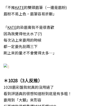
「不推
KATE
的雙頭眉筆（一邊是眉粉)
眉粉不易上色，眉筆容易折斷」
「
KATE
的染眉膏我不是很喜歡
因為我覺得他太水了(?)
每次沾上來要用的時候
都一定要先刮兩三下
刷上來的量才不會覺得太多…」
＊1028（3人反推）
1028眉彩盤我就真的沒用過了
看到評語真的很想知道粉到底是有多粗！
要用到「大顆」來形容