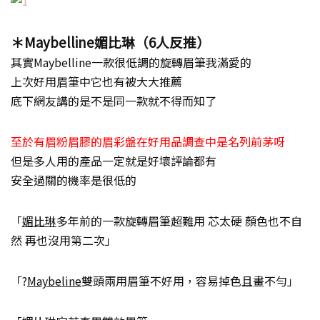
＊Maybelline媚比琳（6人反推）
其實Maybelline一款很低調的旋轉眉筆我滿愛的
上次好用眉筆中它也有被大大推薦
底下網友講的是不是同一款就不得而知了
至於有眉粉眉膠的眉彩盤在好用品調查中是名列前茅呀
但是多人用的產品一定就是好壞評論都有
安全過關的機率是很低的
「
媚比琳
多年前的一款旋轉眉筆超難用 芯太硬 顏色也不自
然 再也沒用第二次」
「?
Maybeline
雙頭兩用眉筆不好用，容易掉色且畫不勻」