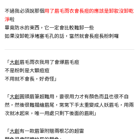
不過我必須說那個
用了眉毛雨衣會長痘的應該是卸妝沒卸乾
淨
啦
畢竟防水的東西，它一定會比較難卸一些
如果沒卸乾淨堵塞毛孔的話，當然就會長痘長粉刺囉
「
大創
眉毛雨衣我用了會爆眉毛痘
不是粉刺是大顆痘痘
不用就不會長，好奇怪」
「
大創
圓頭眉筆超難用，要很用力才有顏色而且也很不自
然，然後很難描繪眉尾，常常下手太重變成人妖眉毛，用兩
次就冰起來，唯一用處只剩下後面的眉刷」
「
大創
有一款眉筆附贈兩根芯的超雷