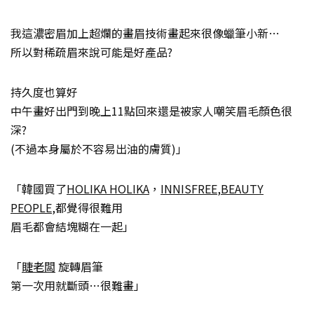
我這濃密眉加上超爛的畫眉技術畫起來很像蠟筆小新…
所以對稀疏眉來說可能是好產品?
持久度也算好
中午畫好出門到晚上11點回來還是被家人嘲笑眉毛顏色很
深?
(不過本身屬於不容易出油的膚質)」
「韓國買了
HOLIKA HOLIKA
，
INNISFREE
,
BEAUTY
PEOPLE
,都覺得很難用
眉毛都會結塊糊在一起」
「
睫老闆
旋轉眉筆
第一次用就斷頭…很難畫」