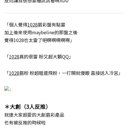
反而讓我很想靠櫃試試看啊XDD
「個人覺得
1028
眉彩盤有點雷
加上後來使用maybeline的那盤之後
覺得1028也太雷了吧啊啊啊啊啊」
「
1028
真的很雷 粉又超大顆QQ」
「
1028
眉粉 粉超粗還飛粉，一打開就傻眼 直接送入冷宮」
＊大創（3人反推）
就連大家超愛的大創眉彩產品
也有被反推的時候啦