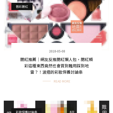
唇彩腮紅
2018-05-08
腮紅推薦｜網友反推腮紅懶人包，腮紅頰
彩這種東西竟然也會買到難用踩到地
雷？！波痞的彩妝保養討論串
READ MORE
彩妝保養討論串