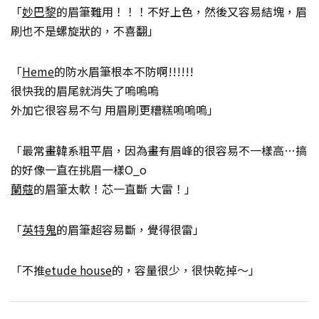
「
妙巴黎
的眉筆難用！！！不好上色，然後又容易結塊，眉
刷也不是螺旋狀的，不喜翻」
「
Heme
的防水眉筆根本不防啊!!!!!!
很快我的眉尾就消失了嗚嗚嗚
外加它很容易不勻 用眉刷更糟糕嗚嗚嗚」
「最常畫韓系粗平眉，因為畫有眉峰的很容易不一樣高…搞
的好像一直在挑眉一樣O_o
蘭蔻
的眉筆太軟！芯一直斷 大雷！」
「
英特鬼
的眉筆超容易斷，覺得很雷」
「不推
etude house
的，容量很少，很快乾掉～」