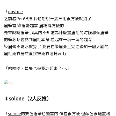
「
mistine
之前看Peri很推 我也想說ㄧ隻三用很方便就買了
眉筆雷 染眉膏超雷 眉粉挺方便的
先來說說眉筆 我真的不知道為什麼畫眉毛的時候那個眉筆
的筆芯都會黏到眉毛本身 看起來一塊一塊的超噁
染眉膏不防水就算了 我要在染眉膏上完之後加一層大創的
眉毛雨衣居然直接被雨衣溶掉wtf」
「哈哈哈，這隻也被我冰起來了….」
＊solone（2人反推）
「
solone
的雙色眉筆也蠻雷的 乍看很方便 但顏色很難畫均