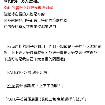
＊Kate（6人反推）
Kate的眉粉之前更是被推到爆
但覺得它雷的人也是有的
另外就是好用榜都有上榜的眉筆跟眉粉
在這邊也有女孩表示沒那麼好用
「
kate
眉粉的刷子超難用，而且不知道是不是眉毛太濃的關
係，上上去之後沒有感覺，然後一直疊之後又會很不自然，
不過可能是我自己不太會畫的問題吧」
「
KATE
眉粉超雷 沾不起來」
「
Kate
眉粉-超難用，上不了色啊！」
「
KATE
平芯雙頭眉筆 (很難上色 色號選擇有點少)」