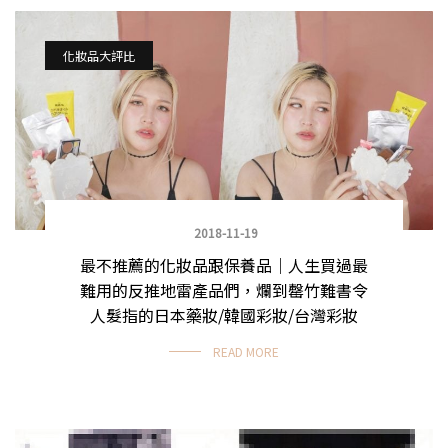
化妝品大評比
2018-11-19
最不推薦的化妝品跟保養品｜人生買過最
難用的反推地雷產品們，爛到罄竹難書令
人髮指的日本藥妝/韓國彩妝/台灣彩妝
READ MORE