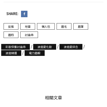
SHARE:
反推
地雷
懶人包
眉毛
眉筆
眉粉
討論串
/
/
/
彩妝保養討論串
波痞愛化妝
波痞愛碎念
/
波痞精選
電力眉眼
相關文章