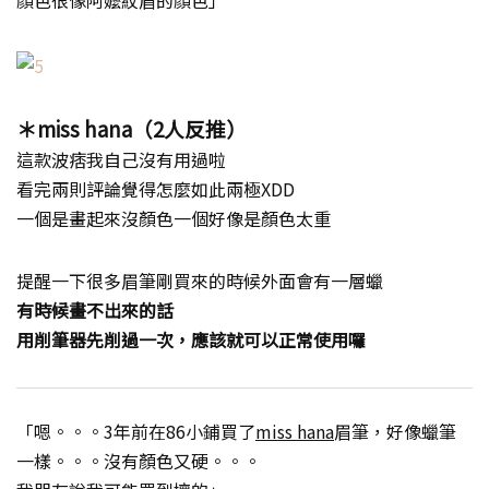
顏色很像阿嬤紋眉的顏色」
＊miss hana（2人反推）
這款波痞我自己沒有用過啦
看完兩則評論覺得怎麼如此兩極XDD
一個是畫起來沒顏色一個好像是顏色太重
提醒一下很多眉筆剛買來的時候外面會有一層蠟
有時候畫不出來的話
用削筆器先削過一次，應該就可以正常使用囉
「嗯。。。3年前在86小鋪買了
miss hana
眉筆，好像蠟筆
一樣。。。沒有顏色又硬。。。