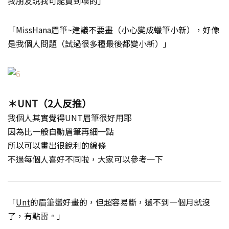
我朋友說我可能買到壞的」
「
MissHana
眉筆~建議不要畫（小心變成蠟筆小新），好像
是我個人問題（試過很多種最後都變小新）」
＊UNT（2人反推）
我個人其實覺得UNT眉筆很好用耶
因為比一般自動眉筆再細一點
所以可以畫出很銳利的線條
不過每個人喜好不同啦，大家可以參考一下
「
Unt
的眉筆蠻好畫的，但超容易斷，還不到一個月就沒
了，有點雷。」