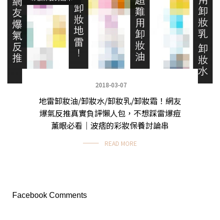
2018-03-07
地雷卸妝油/卸妝水/卸妝乳/卸妝霜！網友
爆氣反推真實負評懶人包，不想踩雷爆痘
薰眼必看｜波痞的彩妝保養討論串
READ MORE
Facebook Comments