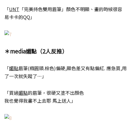
「
UNT
「完美持色雙用眉筆」顏色不明顯、畫的時候很容
易卡卡的QQ」
＊media媚點（2人反推）
「
媚點
眉筆(橢圓頭.棕色)偏硬,顯色差又有點偏紅. 應急買,用
了一次就失蹤了…」
「買過
媚點
的眉筆，很硬又塗不出顏色
我也覺得我畫不上去耶 馬上送人」