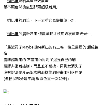
「
媚比琳
宛若真眉雙效眉筆
筆不顯色然後氣墊那頭超級難用」
「
媚比琳
的眉筆，下手太重容易變蠟筆小新」
「
媚比琳
的眉粉好用 但眉筆我才沒用幾次就斷光光…」
「最近買了
Maybelline
新出的有三格一格是眉膠的 超級後
悔
眉膠超難用的 不管用內附刷子還是自己的刷
眉膠非常難控制，而且並不耐操，揮到就消失了
沒有辦法像產品訴求的那樣靠眉膠畫出俐落眉尾
(但粉狀部分還不錯 很顯色畫一次就好)」