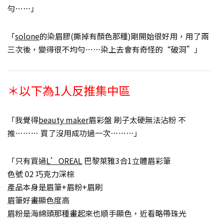
勻……」
「
solone
的染眉膠(撕掉有顏色那種)剛開始很好用，用了兩
三次後，變得很不均勻……染上去會有奇怪的“破洞”」
＊以下為1人反推集中區
「我覺得
beauty maker
眉彩盤 刷子太硬無法沾粉 不
推……… 買了沒用成功過一次………」
「只有買過
L’OREAL
巴黎萊雅3合1立體眉彩筆
色號 02 巧克力深棕
產品本身是眉筆+眉粉+眉刷
眉筆好畫顯色度高
眉粉是海綿頭那種畫起來也順手顯色，近看略帶珠光