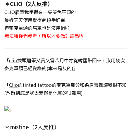
＊CLIO（2人反推）
CLIO眉筆我手邊有一隻雙色平頭的
最近天天使用覺得超順手好畫
但麥克筆頭的眉筆也是沒用過啦
無法給你們參考，所以才要做討論串啊
「
clio
雙頭眉筆又貴又雷八月中才從韓國帶回來，沒用幾次
麥克筆頭已經變綠的(本來是灰的)」
「
Clio
的tinted tattoo的麥克筆部分和染眉膏都讓我很不知
所措(到底是我太笨還是他真的很難用)」
＊mistine（2人反推）