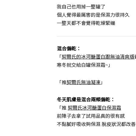
我自己也用掉一整罐了
個人覺得最厲害的是保濕力很持久
一整天都不會覺得乾燥緊繃
混合偏乾：
「
契爾氏的冰河醣蛋白跟無油清爽版
寒冬就交給白罐保濕霜~」
「推
契爾氏無油凝凍
」
冬天肌膚是混合兩頰偏乾：
「推
契爾氏冰河醣蛋白保濕霜
前陣子去拿了試用品真的很有感
不黏膩好吸收夠保濕 脫皮狀況都改