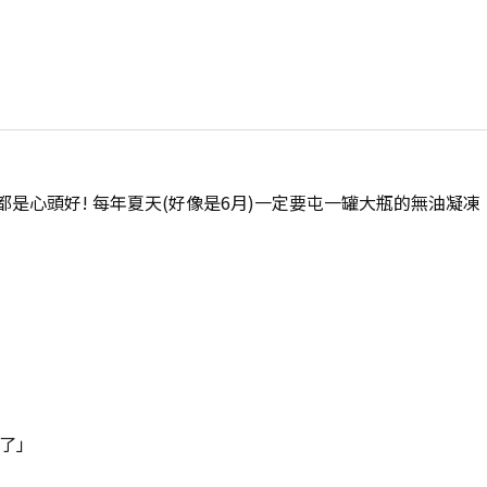
都是心頭好! 每年夏天(好像是6月)一定要屯一罐大瓶的無油凝
善了」