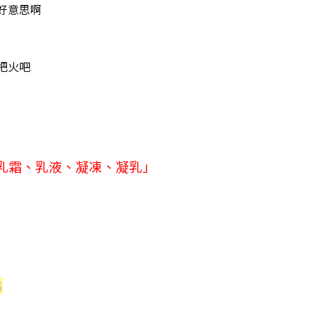
好意思啊
把火吧
乳霜、乳液、凝凍、凝乳」
霜