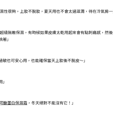
保濕性很夠，上妝不脫妝，夏天用也不會太過滋潤，待在冷氣房
超級無敵保濕，有時候如果皮膚太乾用起來會有點刺痛感，然後它
執著」
過敏也可安心用，也能確保當天上妝後不脫皮～」
用」
s冰河醣蛋白保濕霜
，冬天絕對不能沒有它！」