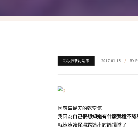
就愛仿妝
名人妝容解析
瘋狂特殊妝
我是底妝控
電力眉眼
彩妝保養討論串
2017-01-15
BY 
唇彩腮紅
超好用必敗刷具
化妝品收納
因應這幾天的乾空氣
我因為
自己很想知道有什麼我還不認
媽媽的日常妝
就速速讓保濕霜這串討論插隊了