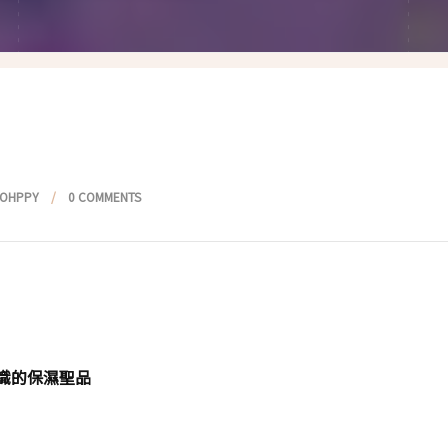
假髮變變變
香港自由行
塑身運動
台灣小旅行
減肥塑身週記
醫美小區
相聚好餐廳
POHPPY
0 COMMENTS
識的保濕聖品