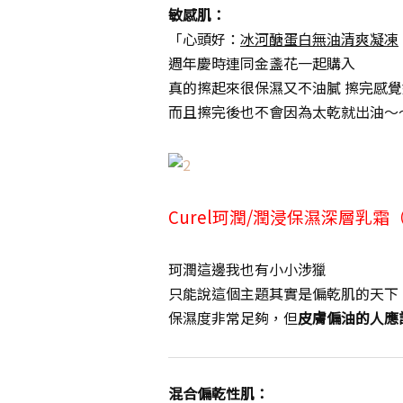
敏感肌：
「心頭好：
冰河醣蛋白無油清爽凝凍
週年慶時連同金盞花一起購入
真的擦起來很保濕又不油膩 擦完感覺
而且擦完後也不會因為太乾就出油～
Curel珂潤/潤浸保濕深層乳霜
珂潤這邊我也有小小涉獵
只能說這個主題其實是偏乾肌的天下
保濕度非常足夠，但
皮膚偏油的人應
混合偏乾性肌：