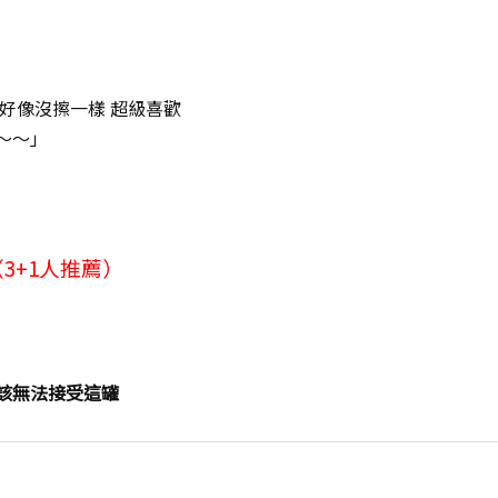
好像沒擦一樣 超級喜歡
～～」
（3+1人推薦）
該無法接受這罐