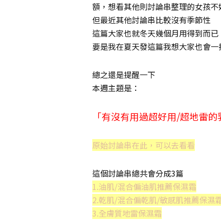
額，想看其他則討論串整理的女孩不
但最近其他討論串比較沒有季節性
這篇大家也就冬天幾個月用得到而已
要是我在夏天發這篇我想大家也會一
總之還是提醒一下
本週主題是：
「有沒有用過超好用/超地雷的
原始討論串在此，可以去看看
這個討論串總共會分成3篇
1.油肌/混合偏油肌推薦保濕霜
2.乾肌/混合偏乾肌/敏感肌推薦保濕
3.全膚質地雷保濕霜