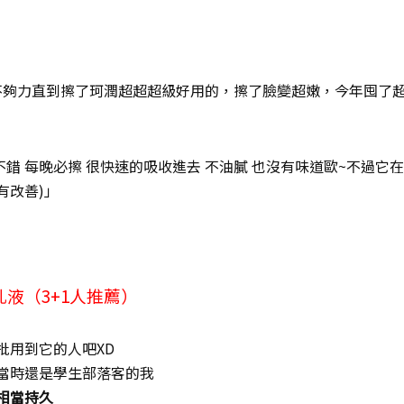
不夠力直到擦了珂潤超超超級好用的，擦了臉變超嫩，今年囤了
都不錯 每晚必擦 很快速的吸收進去 不油膩 也沒有味道歐~不過它在
有改善)」
水凝乳液（3+1人推薦）
批用到它的人吧XD
當時還是學生部落客的我
相當持久