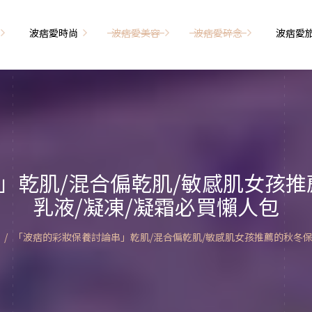
波痞愛時尚
波痞愛美容
波痞愛碎念
波痞愛
文青牢騷
尚單品大採購
海外網購教學
臉部保養
日本自由行
71的老屋改造
瘦穿搭
超強逛街地圖
私服穿搭
保養省錢攻略
首爾自由行
包
相片雜記
香惹人愛
季節穿搭
身體保養
峇里島自由行
」乾肌/混合偏乾肌/敏感肌女孩推
解教學
小狗喔唷日記
甲也是閃亮亮
主題穿搭
乳液/凝凍/凝霜必買懶人包
簡易編髮教學
長灘島自由行
藝術大學生活
己動手手工做！
染燙日記
泰國自由行
「波痞的彩妝保養討論串」乾肌/混合偏乾肌/敏感肌女孩推薦的秋冬保
藝文活動
要什麼動手做
頭髮保養
巴黎自由行
品搭配
美髮小工具
美國自由行