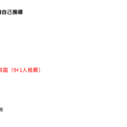
請自己搜尋
保濕霜（9+1人推薦）
推