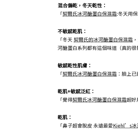
混合偏乾，冬天乾性：
「
契爾氏冰河醣蛋白保濕霜
:冬天用
不敏感乾肌：
「冬天
契爾氏的冰河醣蛋白保濕霜
，
河醣蛋白系列都有這個味道（真的很
敏感乾性肌膚：
「
契爾氏冰河醣蛋白保濕霜
：臉上已
乾肌+敏感泛紅：
「覺得
契爾氏冰河醣蛋白保濕霜
超好
乾肌：
「鼻子超會脫皮 永遠最愛
Kiehl’