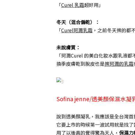
「
Curel 乳霜
超好用」
冬天（混合偏乾）：
「
Curel珂潤乳霜
，之前冬天擦的都
未說膚質：
「珂潤Curel 的美白化妝水跟乳液
換季皮膚乾到脫皮也是
擦珂潤的乳霜
Sofina jenne/透美顏保濕
說到透美顏凝乳，我應該是全台灣首
它要上市的時候第一波試用就是找了
用了以後真的覺得驚為天人，
保濕力