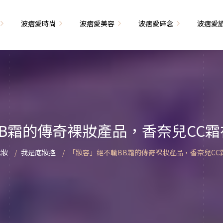
波痞愛時尚
波痞愛美容
波痞愛碎念
波痞愛
文青牢騷
尚單品大採購
海外網購教學
臉部保養
日本自由行
71的老屋改造
瘦穿搭
超強逛街地圖
私服穿搭
保養省錢攻略
首爾自由行
包
相片雜記
香惹人愛
季節穿搭
身體保養
峇里島自由行
B霜的傳奇裸妝產品，香奈兒CC
解教學
小狗喔唷日記
甲也是閃亮亮
主題穿搭
簡易編髮教學
長灘島自由行
化妝
我是底妝控
「妝容」絕不輸BB霜的傳奇裸妝產品，香奈兒CC
藝術大學生活
己動手手工做！
染燙日記
泰國自由行
藝文活動
要什麼動手做
頭髮保養
巴黎自由行
品搭配
美髮小工具
美國自由行