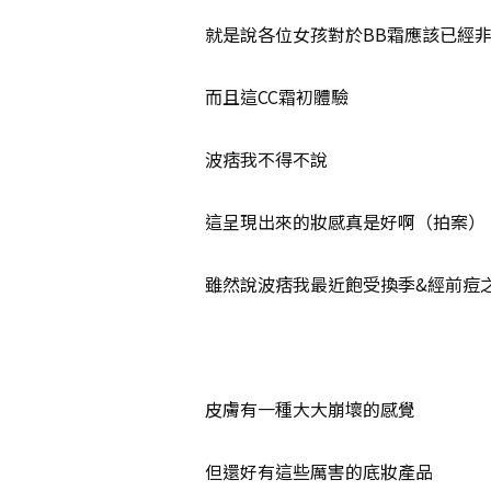
就是說各位女孩對於BB霜應該已經非
而且這CC霜初體驗
波痞我不得不說
這呈現出來的妝感真是好啊（拍案）
雖然說波痞我最近飽受換季&經前痘
皮膚有一種大大崩壞的感覺
但還好有這些厲害的底妝產品