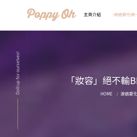
主頁介紹
波痞愛化妝
時
實用日常妝
Doll up for ourselves!
顯
化妝品用法解惑懶人
香
「妝容」絕不輸B
新手必看基礎化妝分
指
HOME
波痞愛
彩妝色彩學
自
化妝品大評比
想
化妝品大採購
飾