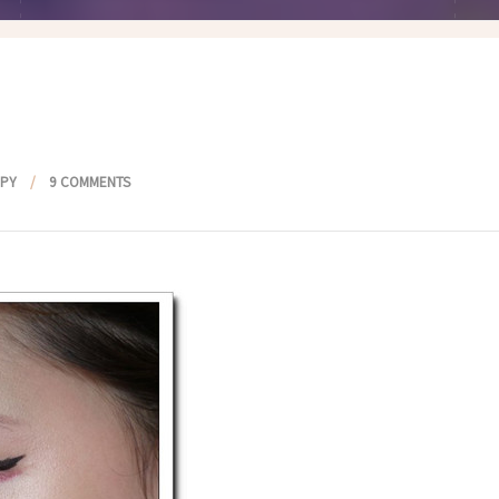
假髮變變變
香港自由行
塑身運動
台灣小旅行
減肥塑身週記
醫美小區
相聚好餐廳
PPY
9 COMMENTS