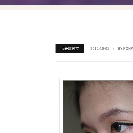
就愛仿妝
名人妝容解析
瘋狂特殊妝
我是底妝控
我是底妝控
2012-10-01
BY POH
電力眉眼
唇彩腮紅
超好用必敗刷具
化妝品收納
媽媽的日常妝