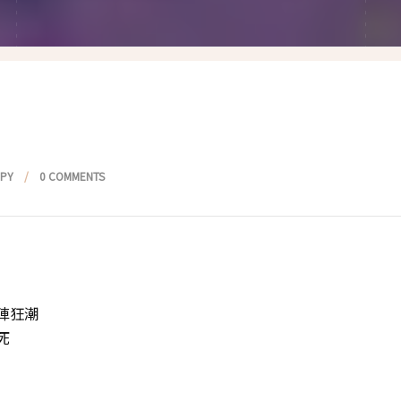
假髮變變變
香港自由行
塑身運動
台灣小旅行
減肥塑身週記
醫美小區
相聚好餐廳
PPY
0 COMMENTS
陣狂潮
死