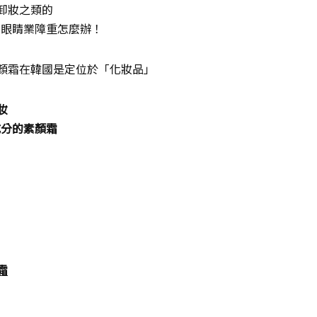
卸妝之類的
的眼睛業障重怎麼辦！
顏霜在韓國是定位於「化妝品」
妝
成分的素顏霜
霜