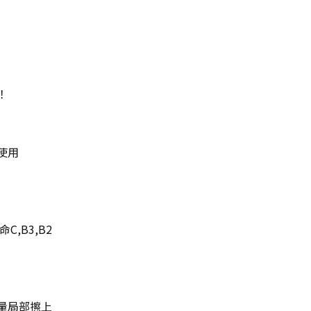
！
使用
,B3,B2
量局部擦上