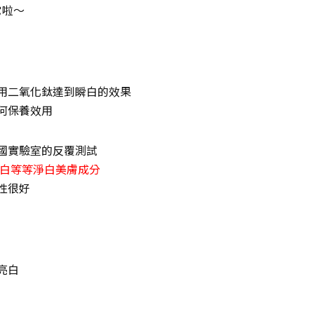
它啦～
用二氧化鈦達到瞬白的效果
何保養效用
國實驗室的反覆測試
蛋白等等淨白美膚成分
性很好
亮白