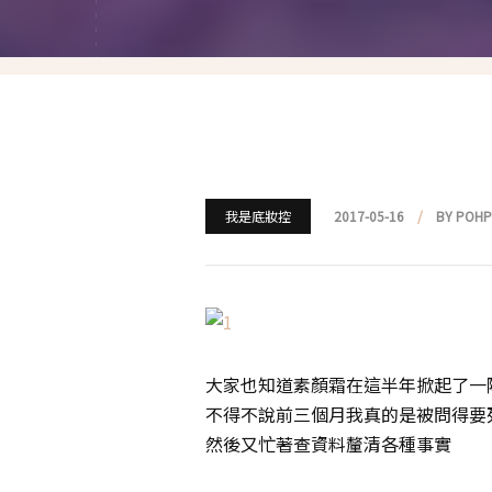
就愛仿妝
名人妝容解析
瘋狂特殊妝
我是底妝控
電力眉眼
我是底妝控
2017-05-16
BY POH
唇彩腮紅
超好用必敗刷具
化妝品收納
大家也知道素顏霜在這半年掀起了一
不得不說前三個月我真的是被問得要
媽媽的日常妝
然後又忙著查資料釐清各種事實