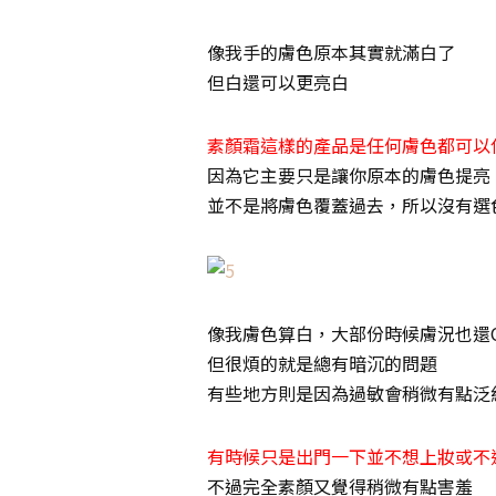
像我手的膚色原本其實就滿白了
但白還可以更亮白
素顏霜這樣的產品是任何膚色都可以
因為它主要只是讓你原本的膚色提亮
並不是將膚色覆蓋過去，所以沒有選
像我膚色算白，大部份時候膚況也還
但很煩的就是總有暗沉的問題
有些地方則是因為過敏會稍微有點泛
有時候只是出門一下並不想上妝或不
不過完全素顏又覺得稍微有點害羞