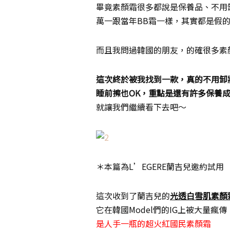
畢竟素顏霜很多都說是保養品、不用
萬一跟當年BB霜一樣，其實都是假
而且我問過韓國的朋友，的確很多素
這次終於被我找到一款，真的不用卸
睡前擦也OK，重點是還有許多保養
就讓我們繼續看下去吧～
＊本篇為L’EGERE蘭吉兒邀約試用
這次收到了蘭吉兒的
光透白雪肌素顏
它在韓國Model們的IG上被大量瘋傳
是人手一瓶的超火紅國民素顏霜