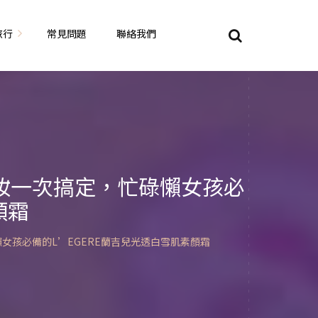
旅行
常見問題
聯絡我們
東京自由行
大阪自由行
京都自由行
上妝一次搞定，忙碌懶女孩必
顏霜
奈良自由行
山陽山陰自由行
蘇美自由行
岡山自由
懶女孩必備的L’EGERE蘭吉兒光透白雪肌素顏霜
九州自由行
沖繩自由行
夏威夷自由行