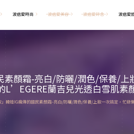
波痞愛時尚
波痞愛美容
波痞愛碎念
波痞愛
文青牢騷
尚單品大採購
海外網購教學
臉部保養
日本自由行
71的老屋改造
瘦穿搭
超強逛街地圖
私服穿搭
保養省錢攻略
首爾自由行
包
相片雜記
香惹人愛
季節穿搭
身體保養
峇里島自由行
民素顏霜-亮白/防曬/潤色/保養/
解教學
小狗喔唷日記
甲也是閃亮亮
主題穿搭
的L’EGERE蘭吉兒光透白雪肌素
簡易編髮教學
長灘島自由行
藝術大學生活
己動手手工做！
染燙日記
泰國自由行
妝」韓妞IG瘋傳的國民素顏霜-亮白/防曬/潤色/保養/上妝一次搞定，忙碌
藝文活動
要什麼動手做
頭髮保養
巴黎自由行
品搭配
美髮小工具
美國自由行