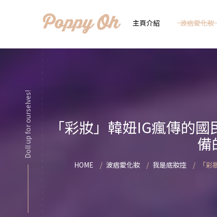
主頁介紹
波痞愛化妝
時
實用日常妝
顯
Doll up for ourselves!
化妝品用法解惑懶人
香
「彩妝」韓妞IG瘋傳的國
新手必看基礎化妝分
指
備
彩妝色彩學
自
HOME
波痞愛化妝
我是底妝控
「彩
化妝品大評比
想
化妝品大採購
飾