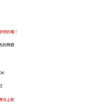
使用的喔！
色的問題
OK
紅
適合上妝