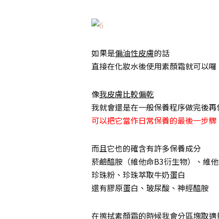
如果是
偏油性皮膚
的話
直接在化妝水後使用素顏霜就可以囉
像
我皮膚比較偏乾
我就會還是在一般保養程序做完後再
可以把它當作日常保養的最後一步驟
而且它也的確含有許多保養成分
菸鹼醯胺（維他命B3衍生物）、維他命C
珍珠粉、珍珠萃取牛奶蛋白
還有膠原蛋白、玻尿酸、神經醯胺
在擦拭素顏霜的時候我會分區塊取適