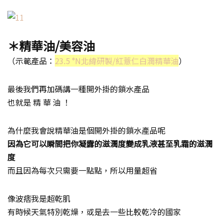
＊精華油/美容油
（示範產品：
23.5 °N北緯研製/紅薏仁白潤精華油
）
最後我們再加碼講一種開外掛的鎖水產品
也就是 精 華 油 ！
為什麼我會說精華油是個開外掛的鎖水產品呢
因為它可以瞬間把你凝露的滋潤度變成乳液甚至乳霜的滋潤
度
而且因為每次只需要一點點，所以用量超省
像波痞我是超乾肌
有時候天氣特別乾燥，或是去一些比較乾冷的國家