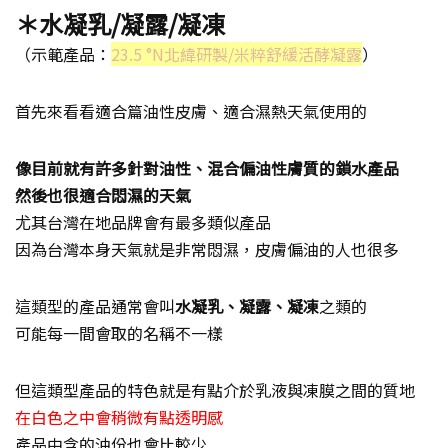
＊水凝乳/凝露/凝凍
（示範產品：
23.5 °N北緯研製/米粹舒緩活酵凝露
）
首先來看看適合篇油性皮膚、適合濕熱天氣使用的
像目前就有許多針對油性、混合偏油性膚質的鎖水產品
然後也很適合悶濕的天氣
尤其台灣在地品牌會有最多類似產品
因為台灣本身天氣就是非常悶濕，皮膚偏油的人也很多
這類型的產品通常會叫
水凝乳、凝露、凝凍
之類的
可能每一間會取的名稱不一樣
但這類型產品的特色就是有點介於乳液與凍膜之間的質地
在白色之中會稍微有點透明感
產品中含的油份也會比較少