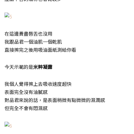
在這邊費盡唇舌也沒用
我跟品君一個油肌一個乾肌
直接擦完之後用吸油面紙測給你看
今天示範的是
米粹凝露
我個人覺得擦上去吸收速度超快
表面完全沒有油膩感
對品君來說的話，是表面稍微有點微微的濕潤感
但完全不會有悶濕感