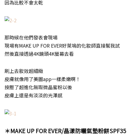
因為比較不會太乾
那時候在他們發表會現場
現場有MAKE UP FOR EVER好萊塢的化妝師直接幫我試
然後直接透過4K鏡頭4K螢幕去看
刷上去妝效超細緻
皮膚就像用了美圖app一樣柔嫩啊！
按壓了超進化無瑕微晶蜜粉以後
皮膚上還是有淡淡的光澤感
＊
MAKE UP FOR EVER/
晶漾防曬氣墊粉餅
SPF35