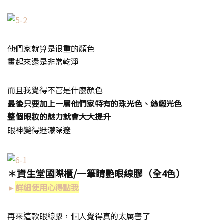
他們家就算是很重的顏色
畫起來還是非常乾淨
而且我覺得不管是什麼顏色
最後只要加上一層他們家特有的珠光色、絲緞光色
整個眼妝的魅力就會大大提升
眼神變得迷濛深邃
＊資生堂國際櫃
/
一筆睛艷眼線膠（全
4
色）
►
詳細使用心得點我
再來這款眼線膠，個人覺得真的太厲害了