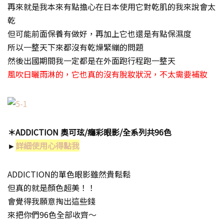
再來就是我本來有點擔心在日本使用它對乾肌的我來說會太
乾
但可能前面保養有做好，再加上它也還是有點保濕度
所以一整天下來都沒有乾燥緊繃的問題
然後出國期間我一定都是在外面跑行程跑一整天
風吹日曬雨淋的，它也真的沒有脫妝狀況，不太需要補妝
＊
ADDICTION
奧可玹
/
癮彩眼影
/
全系列共
96
色
►
詳細使用心得點我
ADDICTION的單色眼影雖然貴鬆鬆
但真的就是顏色超美！！
會覺得我願意掏出這些錢
來把你們96色全部收齊～