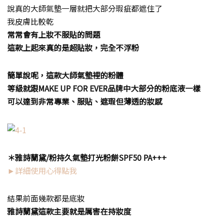
說真的大師氣墊一層就把大部分瑕疵都遮住了
我皮膚比較乾
常常會有上妝不服貼的問題
這款上起來真的是超貼妝，完全不浮粉
簡單說呢，這款大師氣墊裡的粉體
等級就跟
MAKE UP FOR EVER
品牌中大部分的粉底液一樣
可以達到非常專業、服貼、遮瑕但薄透的妝感
＊雅詩蘭黛
/
粉持久氣墊打光粉餅
SPF50 PA+++
►詳細使用心得點我
結果前面幾款都是底妝
雅詩蘭黛這款主要就是厲害在持妝度