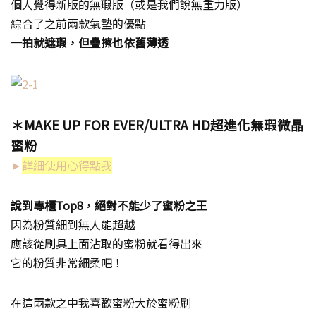
個人覺得新版的無瑕版（或是我們說無重力版）
綜合了之前兩款氣墊的優點
一拍就遮瑕，但疊擦也依舊薄透
＊
MAKE UP FOR EVER/ULTRA HD
超進化無瑕微晶
蜜粉
►
詳細使用心得點我
說到專櫃Top8，絕對不能少了蜜粉之王
因為粉質細到無人能超越
應該從刷具上面沾取的蜜粉就看得出來
它的粉質非常細柔吧！
在這兩款之中我喜歡蜜粉大於蜜粉刷