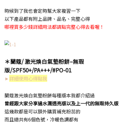
時候到了我也會定時幫大家複習一下
以下產品都有附上品牌、品名、完整心得
哪裡買多少錢詳細用法都請點完整心得去看喔！
＊蘭蔻
/
激光煥白氣墊粉餅
–
無瑕
版
/SPF50+/PA+++/#PO-01
►
詳細使用心得點我
蘭蔻激光煥白氣墊粉餅每種版本我都介紹過
曾經跟大家分享過水潤透亮版以及上一代的無瑕持久版
這幾款都是可以額外購買補充粉蕊的
而且總共有6個色號，冷暖色調都有