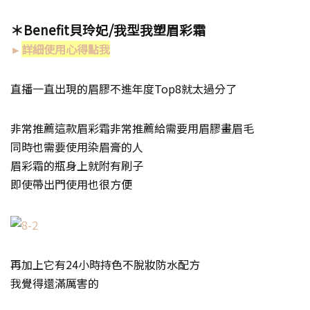
＊
Benefit
貝玲妃
/
我型我塑眉彩霜
►
詳細使用心得點我
直播一直出現的眉膠不進年度Top8就太過分了
非常推薦這款眉彩霜非常推薦給需要用眉膠畫眉毛
同時也需要使用染眉膏的人
眉彩霜的瓶身上就附有刷子
即使帶出門使用也很方便
再加上它有24小時持色不脫妝防水配方
我覺得還滿厲害的