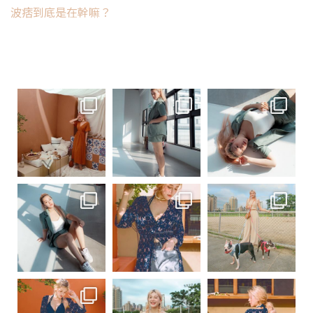
波痞到底是在幹嘛？