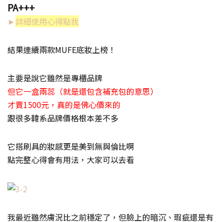
PA+++
►
詳細使用心得點我
結果連續兩款MUFE底妝上榜！
主要是說它雖然是專櫃品牌
但它一盒兩蕊（就是還包含補充包的意思）
才賣1500元，真的是佛心價來的
跟很多韓系品牌價格根本差不多
它搭刷具的妝感更是美到無與倫比啊
點完整心得會有用法，大家可以去看
我最近雖然膚況比之前穩定了，但臉上的暗沉、瑕疵還是有