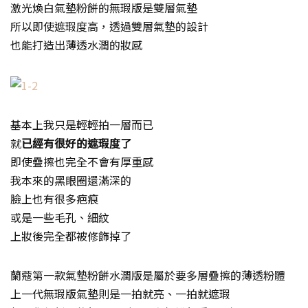
激光煥白氣墊粉餅的無瑕版是雙層氣墊
所以即使遮瑕度高，透過雙層氣墊的設計
也能打造出薄透水潤的妝感
基本上我只是輕輕拍一層而已
就
已經有很好的遮瑕度了
即使疊擦也完全不會有厚重感
我本來的黑眼圈還滿深的
臉上也有很多疤痕
或是一些毛孔、細紋
上妝後完全都被修飾掉了
蘭蔻第一款氣墊粉餅水潤版是屬於要多層疊擦的薄透粉體
上一代無瑕版氣墊則是一拍就亮、一拍就遮瑕