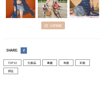
立即追蹤
SHARE:
TOP10
化妝品
專櫃
年度
彩妝
評比