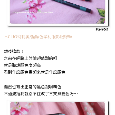
＊CLIO珂莉奧/超顯色孝利眼影眼線筆
然後這款！
之前在網路上討論超熱烈的呀
就是聽說顯色度超高
看到什麼顏色畫起來就是什麼顏色
雖然也有出正常的黑色跟咖啡色
不過波痞我就忍不住敗了三支鮮艷色呀～