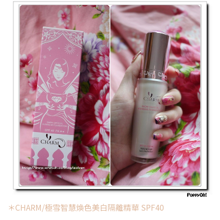
＊CHARM/極雪智慧煥色美白隔離精華 SPF40