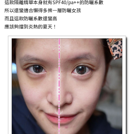
這款隔離精華本身就有SPF40/pa++的防曬系數
所以還蠻適合懶得多擦一層防曬女孩
而且這款防曬系數還蠻高
應該夠擋到炎熱的夏天！