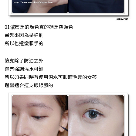
01濃密黑的顏色真的夠黑夠顯色
畫起來因為是棉刷
所以也還蠻順手的
這支除了防油之外
還有強調溫水可卸
所以如果同時有使用溫水可卸睫毛膏的女孩
還蠻適合這支眼線膠的