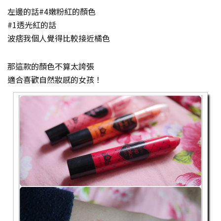
左邊的話#4嫩粉紅的顏色
#1透光紅的話
波痞我個人覺得比較接近橘色
那這款的顏色不算太誇張
適合喜歡自然妝感的女孩！