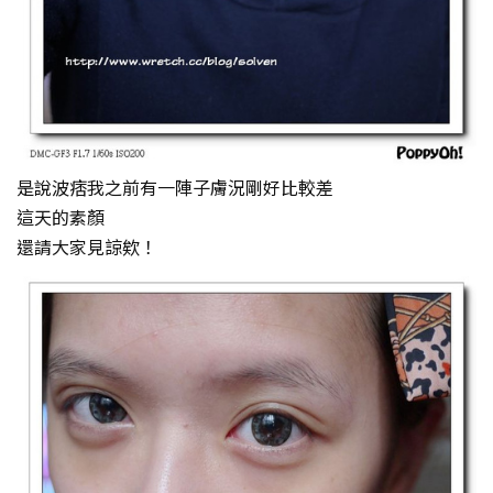
是說波痞我之前有一陣子膚況剛好比較差
這天的素顏
還請大家見諒欸！