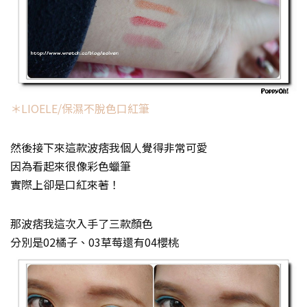
＊LIOELE/保濕不脫色口紅筆
然後接下來這款波痞我個人覺得非常可愛
因為看起來很像彩色蠟筆
實際上卻是口紅來著！
那波痞我這次入手了三款顏色
分別是02橘子、03草莓還有04櫻桃