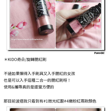
＊KIDO奇朵/旋轉腮紅刷
不過如果懶得入手刷具又入手腮紅的女孩
也是可以入手這種二合一的腮紅刷呀！
使用&攜帶真的是還蠻方便的
那目前波痞我只看到有#1微光紅跟#4嫩粉紅兩款顏色