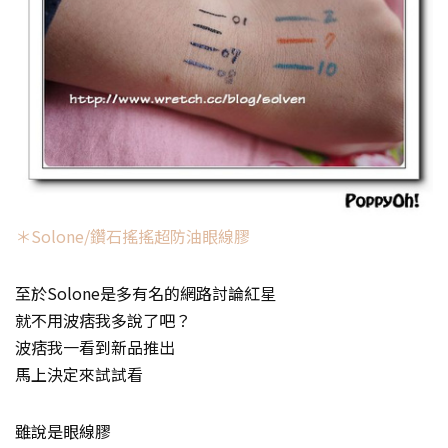
＊Solone/鑽石搖搖超防油眼線膠
至於Solone是多有名的網路討論紅星
就不用波痞我多說了吧？
波痞我一看到新品推出
馬上決定來試試看
雖說是眼線膠